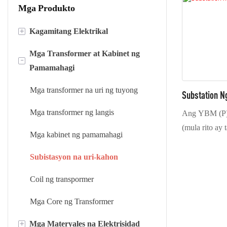
Mga Produkto
+
Kagamitang Elektrikal
Mga Transformer at Kabinet ng
Gupitin ayon sa haba ng mga linya
-
Pamamahagi
Mga linya ng paghiwa
Mga transformer na uri ng tuyong
Substation N
Mga makinang paikot-ikot na foil
Mga transformer ng langis
Ang YBM (P) s
(mula rito ay 
Mga kabinet ng pamamahagi
isang siksik 
kagamitan sa
Subistasyon na uri-kahon
binubuo ng m
Coil ng transpormer
mataas na bol
kagamitang el
Mga Core ng Transformer
at mga pantul
+
Mga Materyales na Elektrisidad