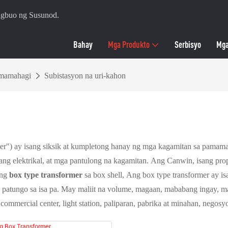
agbuo ng Susunod.
Bahay
Mga Produkto
Serbisyo
Mga
amamahagi
Subistasyon na uri-kahon
mer") ay isang siksik at kumpletong hanay ng mga kagamitan sa pamam
ng elektrikal, at mga pantulong na kagamitan. Ang Canwin, isang prop
 ng
box type transformer
sa box shell, Ang box type transformer ay is
unto patungo sa isa pa. May maliit na volume, magaan, mababang ingay,
mmercial center, light station, paliparan, pabrika at minahan, negosyo,