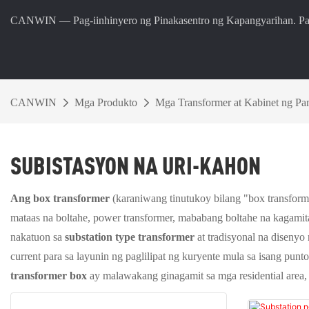
CANWIN — Pag-iinhinyero ng Pinakasentro ng Kapangyarihan. P
CANWIN
Mga Produkto
Mga Transformer at Kabinet ng P
SUBISTASYON NA URI-KAHON
Ang box transformer
(karaniwang tinutukoy bilang "box transfor
mataas na boltahe, power transformer, mababang boltahe na kagamita
nakatuon sa
substation type transformer
at tradisyonal na disenyo
current para sa layunin ng paglilipat ng kuryente mula sa isang p
transformer box
ay malawakang ginagamit sa mga residential area, co