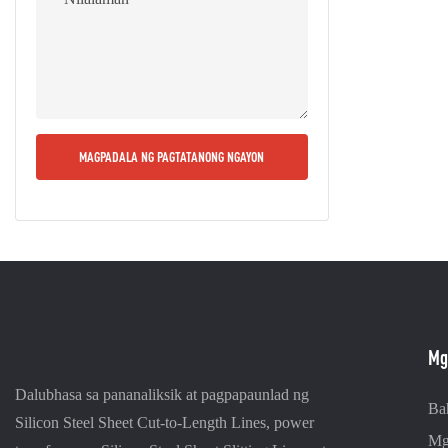
MAGPADALA NG PAGTATANONG NGAYON
Mg
Dalubhasa sa pananaliksik at pagpapaunlad ng
Ba
Silicon Steel Sheet Cut-to-Length Lines, power
Mg