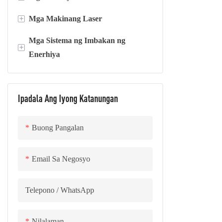
+
Mga Makinang Laser
Bakal na silikon
Mga Sistema ng Imbakan ng
Dagta ng epoksi
Mga makinang panghinang gamit
+
Enerhiya
ang laser
Foil na tanso at AL
Mga makinang pangputol ng laser
Sistema ng Imbakan ng Enerhiya na
Naka-lalagyan
Ipadala Ang Iyong Katanungan
Buong Pangalan
Email Sa Negosyo
Telepono / WhatsApp
Nilalaman