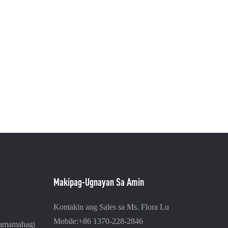
Makipag-Ugnayan Sa Amin
Kontakin ang Sales sa Ms. Flora Lu
Mobile:+86 1370-228-2846
Pamamahagi