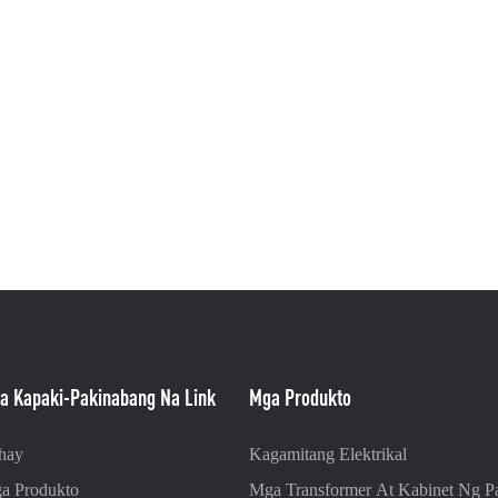
a Kapaki-Pakinabang Na Link
Mga Produkto
hay
Kagamitang Elektrikal
a Produkto
Mga Transformer At Kabinet Ng 