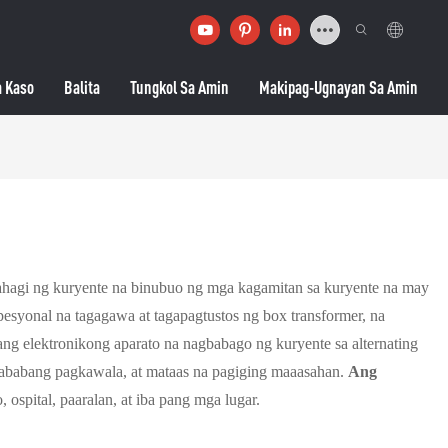
 Kaso
Balita
Tungkol Sa Amin
Makipag-Ugnayan Sa Amin
ahagi ng kuryente na binubuo ng mga kagamitan sa kuryente na may
esyonal na tagagawa at tagapagtustos ng box transformer, na
ang elektronikong aparato na nagbabago ng kuryente sa alternating
 mababang pagkawala, at mataas na pagiging maaasahan.
Ang
 ospital, paaralan, at iba pang mga lugar.