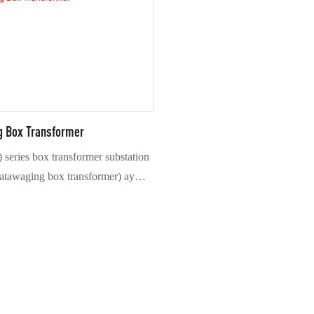
g Box Transformer
eries box transformer substation
tatawaging box transformer) ay
at kumpletong hanay ng mga
 pamamahagi ng kuryente na
ga kagamitan sa kuryenteng may
tahe, power transformer,
ektrikal na may mababang boltahe,
ong na kagamitan.