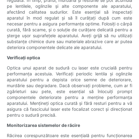
regulată. În timp, praful, murdăria și resturile se pot acumula
pe lentilele, oglinzile și alte componente ale aparatului,
afectând calitatea sudurilor. Este esențial să inspectați
aparatul în mod regulat și să îl curățați după cum este
necesar pentru a asigura performanțe optime. Folosiți o cârpă
curată, fără scame, și o soluție de curățare delicată pentru a
șterge ușor suprafețele aparatului. Aveți grijă să nu utilizați
substanțe chimice dure sau materiale abrazive care ar putea
deteriora componentele delicate ale aparatului.
Verificați optica
Optica unui aparat de sudură cu laser este crucială pentru
performanța acestuia. Verificați periodic lentila și oglinzile
aparatului pentru a depista orice semne de deteriorare,
murdărie sau degradare. Dacă observați probleme, cum ar fi
zgârieturi sau pete, este esențial să înlocuiți prompt
componentele deteriorate pentru a menține performanța
aparatului. Mențineți optica curată și fără resturi pentru a vă
asigura că fasciculul laser este focalizat corect și direcționat
pentru o sudură precisă.
Monitorizarea sistemelor de răcire
Răcirea corespunzătoare este esențială pentru funcționarea