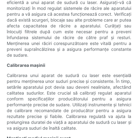
eficientă a unui aparat de sudură cu laser. Asigurați-vă că
monitorizați în mod regulat sistemele de răcire ale aparatului
pentru a vă asigura că acestea funcționează corect. Verificați
dacă există scurgeri, blocaje sau alte probleme care ar putea
afecta capacitatea de răcire a aparatului. Curățați sau
înlocuiți filtrele după cum este necesar pentru a preveni
înfundarea sistemului de răcire de către praf și resturi.
Menținerea unei răciri corespunzătoare este vitală pentru a
preveni supraîncălzirea și a asigura performanțe constante
de sudare.
Calibrarea mașinii
Calibrarea unui aparat de sudură cu laser este esențială
pentru menținerea unor suduri precise și consistente. În timp,
setările aparatului pot devia sau deveni nealiniate, afectând
calitatea sudurilor. Este crucial să calibrați regulat aparatul
conform specificațiilor producătorului pentru a asigura
performanțe precise de sudare. Utilizați instrumente și tehnici
de calibrare recomandate de producător pentru a asigura
rezultate precise și fiabile. Calibrarea regulată va ajuta la
prelungirea duratei de viață a aparatului de sudură cu laser și
va asigura suduri de înaltă calitate.