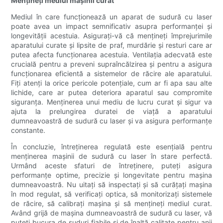
Mențineți mediul mașinii curat
Mediul în care funcționează un aparat de sudură cu laser
poate avea un impact semnificativ asupra performanței și
longevității acestuia. Asigurați-vă că mențineți împrejurimile
aparatului curate și lipsite de praf, murdărie și resturi care ar
putea afecta funcționarea acestuia. Ventilația adecvată este
crucială pentru a preveni supraîncălzirea și pentru a asigura
funcționarea eficientă a sistemelor de răcire ale aparatului.
Fiți atenți la orice pericole potențiale, cum ar fi apa sau alte
lichide, care ar putea deteriora aparatul sau compromite
siguranța. Menținerea unui mediu de lucru curat și sigur va
ajuta la prelungirea duratei de viață a aparatului
dumneavoastră de sudură cu laser și va asigura performanțe
constante.
În concluzie, întreținerea regulată este esențială pentru
menținerea mașinii de sudură cu laser în stare perfectă.
Urmând aceste sfaturi de întreținere, puteți asigura
performanțe optime, precizie și longevitate pentru mașina
dumneavoastră. Nu uitați să inspectați și să curățați mașina
în mod regulat, să verificați optica, să monitorizați sistemele
de răcire, să calibrați mașina și să mențineți mediul curat.
Având grijă de mașina dumneavoastră de sudură cu laser, vă
puteți bucura de suduri fiabile și de înaltă calitate pentru anii