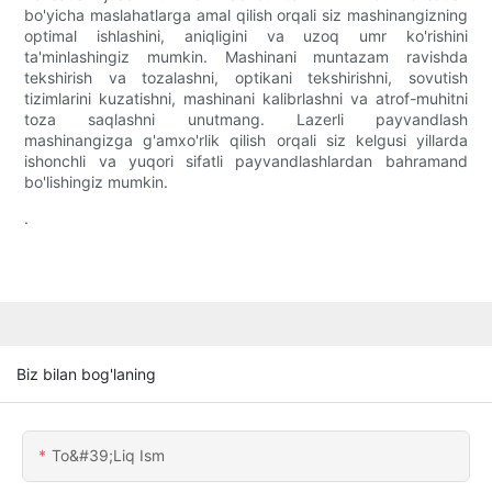
bo'yicha maslahatlarga amal qilish orqali siz mashinangizning
optimal ishlashini, aniqligini va uzoq umr ko'rishini
ta'minlashingiz mumkin. Mashinani muntazam ravishda
tekshirish va tozalashni, optikani tekshirishni, sovutish
tizimlarini kuzatishni, mashinani kalibrlashni va atrof-muhitni
toza saqlashni unutmang. Lazerli payvandlash
mashinangizga g'amxo'rlik qilish orqali siz kelgusi yillarda
ishonchli va yuqori sifatli payvandlashlardan bahramand
bo'lishingiz mumkin.
.
Biz bilan bog'laning
To&#39;liq Ism