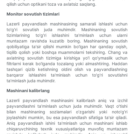
qilish uchun optikani toza va axlatsiz saqlang.
Monitor sovutish tizimlari
Lazerli payvandlash mashinasining samarali ishlashi uchun
to'g'ri sovutish juda muhimdir. Mashinaning sovutish
tizimlarining to'g'ri ishlashini ta'minlash uchun ularni
muntazam ravishda kuzatib boring. Mashinaning sovutish
qobiliyatiga ta'sir qilishi mumkin bo'lgan har qanday oqish,
tiqilib qolish yoki boshqa muammolarni tekshiring. Chang va
axlatning sovutish tizimiga kirishiga yo'l qo'ymaslik uchun
filtrlarni kerak bo'lganda tozalang yoki almashtiring. Haddan
tashqari qizib ketishning oldini olish va payvandlashning
barqaror ishlashini ta'minlash uchun to'g'ri sovutishni
ta'minlash juda muhimdir.
Mashinani kalibrlang
Lazerli payvandlash mashinasini kalibrlash aniq va izchil
payvandlashni ta'minlash uchun juda muhimdir. Vaqt o'tishi
bilan mashinaning sozlamalari o'zgarishi yoki noto'g'ri
joylashishi mumkin, bu esa payvandlash sifatiga ta'sir qiladi.
Aniq payvandlash ishini ta'minlash uchun mashinani ishlab
chiqaruvchining texnik xususiyatlariga muvofiq muntazam