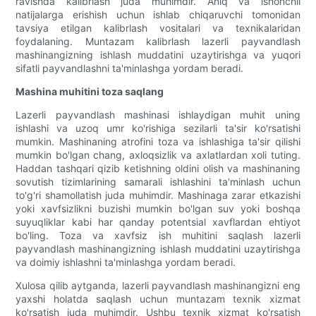
ravishda kalibrlash juda muhimdir. Aniq va ishonchli
natijalarga erishish uchun ishlab chiqaruvchi tomonidan
tavsiya etilgan kalibrlash vositalari va texnikalaridan
foydalaning. Muntazam kalibrlash lazerli payvandlash
mashinangizning ishlash muddatini uzaytirishga va yuqori
sifatli payvandlashni ta'minlashga yordam beradi.
Mashina muhitini toza saqlang
Lazerli payvandlash mashinasi ishlaydigan muhit uning
ishlashi va uzoq umr ko'rishiga sezilarli ta'sir ko'rsatishi
mumkin. Mashinaning atrofini toza va ishlashiga ta'sir qilishi
mumkin bo'lgan chang, axloqsizlik va axlatlardan xoli tuting.
Haddan tashqari qizib ketishning oldini olish va mashinaning
sovutish tizimlarining samarali ishlashini ta'minlash uchun
to'g'ri shamollatish juda muhimdir. Mashinaga zarar etkazishi
yoki xavfsizlikni buzishi mumkin bo'lgan suv yoki boshqa
suyuqliklar kabi har qanday potentsial xavflardan ehtiyot
bo'ling. Toza va xavfsiz ish muhitini saqlash lazerli
payvandlash mashinangizning ishlash muddatini uzaytirishga
va doimiy ishlashni ta'minlashga yordam beradi.
Xulosa qilib aytganda, lazerli payvandlash mashinangizni eng
yaxshi holatda saqlash uchun muntazam texnik xizmat
ko'rsatish juda muhimdir. Ushbu texnik xizmat ko'rsatish