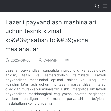
Lazerli payvandlash mashinalari
uchun texnik xizmat
ko&#39;rsatish bo&#39;yicha
maslahatlar
2025-09-20
CANWIN
Lazerlar payvandlash sanoatida inqilob qildi va avvalgidek
aniqlik, tezlik va samaradorlikni ta'minladi. Lazerli
payvandlash mashinalari optimal ishlash va uzoq umr
ko'rishni ta'minlash uchun muntazam parvarishlashni talab
qiladigan murakkab uskunalardir. Ushbu maqolada biz lazerli
payvandlash mashinangizni eng yaxshi holatda saqlashga
yordam beradigan ba'zi muhim parvarishlash bo'yicha
maslahatlarni ko'rib chiqamiz.