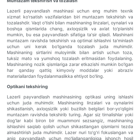
Muntazam tekshirish va tozalash
Lazerli payvandlash mashinasi uchun eng muhim texnik
xizmat ko'rsatish vazifalaridan biri muntazam tekshirish va
tozalashdir. Vaqt o'tishi bilan mashinaning linzalari, oynalari va
boshqa qismlarida chang, axloqsizlik va axlat to'planishi
mumkin, bu esa payvandlash sifatiga ta'sir qiladi. Mashinani
muntazam ravishda tekshirish va optimal ishlashni ta'minlash
uchun uni kerak bo'lganda tozalash juda muhimdir.
Mashinaning sirtlarini muloyimlik bilan artish uchun toza,
tuksiz mato va yumshoq tozalash eritmasidan foydalaning.
Mashinaning nozik qismlariga zarar etkazishi mumkin bo'lgan
har qanday qattiq kimyoviy moddalar yoki abraziv
materiallardan foydalanmaslikka ehtiyot bo'ling.
Optikani tekshiring
Lazerli payvandlash mashinasining optikasi uning ishlashi
uchun juda muhimdir. Mashinaning linzalari va oynalarini
shikastlanish, axloqsizlik yoki buzilish belgilari bor-yo'qligini
muntazam ravishda tekshirib turing. Agar siz tirnalishlar yoki
dog'lar kabi biron bir muammoni sezsangiz, mashinaning
ishlashini saqlab qolish uchun shikastlangan qismlarni tezda
almashtirish juda muhimdir. Lazer nuri to'g'ri fokuslangan va
aniq payvandlash uchun mo'ljallanganligiga ishonch hosil