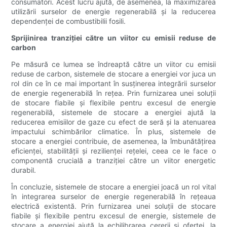
consumatori. Acest lucru ajută, de asemenea, la maximizarea
utilizării surselor de energie regenerabilă și la reducerea
dependenței de combustibilii fosili.
Sprijinirea tranziției către un viitor cu emisii reduse de
carbon
Pe măsură ce lumea se îndreaptă către un viitor cu emisii
reduse de carbon, sistemele de stocare a energiei vor juca un
rol din ce în ce mai important în susținerea integrării surselor
de energie regenerabilă în rețea. Prin furnizarea unei soluții
de stocare fiabile și flexibile pentru excesul de energie
regenerabilă, sistemele de stocare a energiei ajută la
reducerea emisiilor de gaze cu efect de seră și la atenuarea
impactului schimbărilor climatice. În plus, sistemele de
stocare a energiei contribuie, de asemenea, la îmbunătățirea
eficienței, stabilității și rezilienței rețelei, ceea ce le face o
componentă crucială a tranziției către un viitor energetic
durabil.
În concluzie, sistemele de stocare a energiei joacă un rol vital
în integrarea surselor de energie regenerabilă în rețeaua
electrică existentă. Prin furnizarea unei soluții de stocare
fiabile și flexibile pentru excesul de energie, sistemele de
stocare a energiei ajută la echilibrarea cererii și ofertei, la