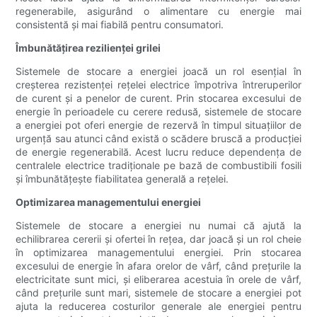
regenerabile, asigurând o alimentare cu energie mai
consistentă și mai fiabilă pentru consumatori.
Îmbunătățirea rezilienței grilei
Sistemele de stocare a energiei joacă un rol esențial în
creșterea rezistenței rețelei electrice împotriva întreruperilor
de curent și a penelor de curent. Prin stocarea excesului de
energie în perioadele cu cerere redusă, sistemele de stocare
a energiei pot oferi energie de rezervă în timpul situațiilor de
urgență sau atunci când există o scădere bruscă a producției
de energie regenerabilă. Acest lucru reduce dependența de
centralele electrice tradiționale pe bază de combustibili fosili
și îmbunătățește fiabilitatea generală a rețelei.
Optimizarea managementului energiei
Sistemele de stocare a energiei nu numai că ajută la
echilibrarea cererii și ofertei în rețea, dar joacă și un rol cheie
în optimizarea managementului energiei. Prin stocarea
excesului de energie în afara orelor de vârf, când prețurile la
electricitate sunt mici, și eliberarea acestuia în orele de vârf,
când prețurile sunt mari, sistemele de stocare a energiei pot
ajuta la reducerea costurilor generale ale energiei pentru