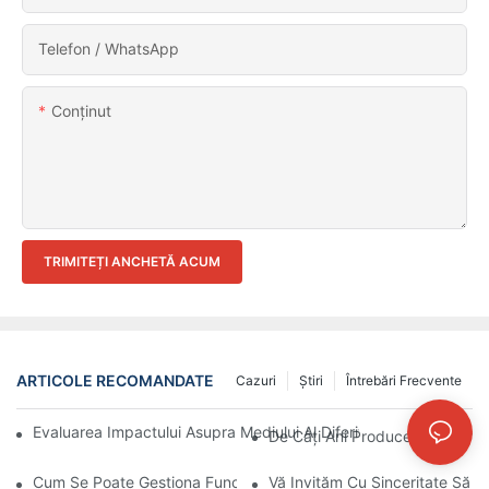
Telefon / WhatsApp
Conţinut
TRIMITEȚI ANCHETĂ ACUM
ARTICOLE RECOMANDATE
Cazuri
Ştiri
Întrebări Frecvente
Evaluarea Impactului Asupra Mediului Al Diferitelor Materiale Pe
De Câți Ani Produce Compania
Cum Se Poate Gestiona Funcționarea Anormală A Transformatoa
Vă Invităm Cu Sinceritate Să P