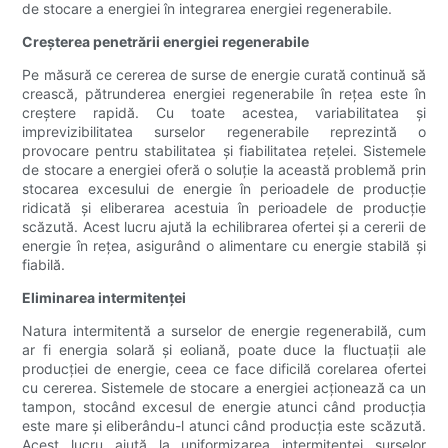
de stocare a energiei în integrarea energiei regenerabile.
Creșterea penetrării energiei regenerabile
Pe măsură ce cererea de surse de energie curată continuă să
crească, pătrunderea energiei regenerabile în rețea este în
creștere rapidă. Cu toate acestea, variabilitatea și
imprevizibilitatea surselor regenerabile reprezintă o
provocare pentru stabilitatea și fiabilitatea rețelei. Sistemele
de stocare a energiei oferă o soluție la această problemă prin
stocarea excesului de energie în perioadele de producție
ridicată și eliberarea acestuia în perioadele de producție
scăzută. Acest lucru ajută la echilibrarea ofertei și a cererii de
energie în rețea, asigurând o alimentare cu energie stabilă și
fiabilă.
Eliminarea intermitenței
Natura intermitentă a surselor de energie regenerabilă, cum
ar fi energia solară și eoliană, poate duce la fluctuații ale
producției de energie, ceea ce face dificilă corelarea ofertei
cu cererea. Sistemele de stocare a energiei acționează ca un
tampon, stocând excesul de energie atunci când producția
este mare și eliberându-l atunci când producția este scăzută.
Acest lucru ajută la uniformizarea intermitenței surselor