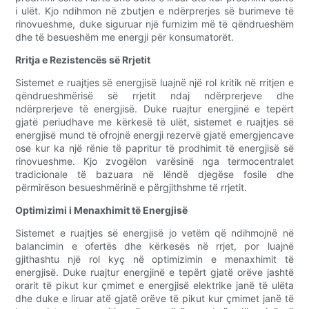
i ulët. Kjo ndihmon në zbutjen e ndërprerjes së burimeve të
rinovueshme, duke siguruar një furnizim më të qëndrueshëm
dhe të besueshëm me energji për konsumatorët.
Rritja e Rezistencës së Rrjetit
Sistemet e ruajtjes së energjisë luajnë një rol kritik në rritjen e
qëndrueshmërisë së rrjetit ndaj ndërprerjeve dhe
ndërprerjeve të energjisë. Duke ruajtur energjinë e tepërt
gjatë periudhave me kërkesë të ulët, sistemet e ruajtjes së
energjisë mund të ofrojnë energji rezervë gjatë emergjencave
ose kur ka një rënie të papritur të prodhimit të energjisë së
rinovueshme. Kjo zvogëlon varësinë nga termocentralet
tradicionale të bazuara në lëndë djegëse fosile dhe
përmirëson besueshmërinë e përgjithshme të rrjetit.
Optimizimi i Menaxhimit të Energjisë
Sistemet e ruajtjes së energjisë jo vetëm që ndihmojnë në
balancimin e ofertës dhe kërkesës në rrjet, por luajnë
gjithashtu një rol kyç në optimizimin e menaxhimit të
energjisë. Duke ruajtur energjinë e tepërt gjatë orëve jashtë
orarit të pikut kur çmimet e energjisë elektrike janë të ulëta
dhe duke e liruar atë gjatë orëve të pikut kur çmimet janë të