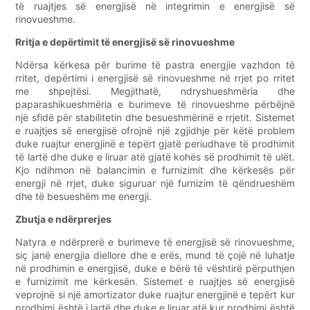
të ruajtjes së energjisë në integrimin e energjisë së
rinovueshme.
Rritja e depërtimit të energjisë së rinovueshme
Ndërsa kërkesa për burime të pastra energjie vazhdon të
rritet, depërtimi i energjisë së rinovueshme në rrjet po rritet
me shpejtësi. Megjithatë, ndryshueshmëria dhe
paparashikueshmëria e burimeve të rinovueshme përbëjnë
një sfidë për stabilitetin dhe besueshmërinë e rrjetit. Sistemet
e ruajtjes së energjisë ofrojnë një zgjidhje për këtë problem
duke ruajtur energjinë e tepërt gjatë periudhave të prodhimit
të lartë dhe duke e liruar atë gjatë kohës së prodhimit të ulët.
Kjo ndihmon në balancimin e furnizimit dhe kërkesës për
energji në rrjet, duke siguruar një furnizim të qëndrueshëm
dhe të besueshëm me energji.
Zbutja e ndërprerjes
Natyra e ndërprerë e burimeve të energjisë së rinovueshme,
siç janë energjia diellore dhe e erës, mund të çojë në luhatje
në prodhimin e energjisë, duke e bërë të vështirë përputhjen
e furnizimit me kërkesën. Sistemet e ruajtjes së energjisë
veprojnë si një amortizator duke ruajtur energjinë e tepërt kur
prodhimi është i lartë dhe duke e liruar atë kur prodhimi është