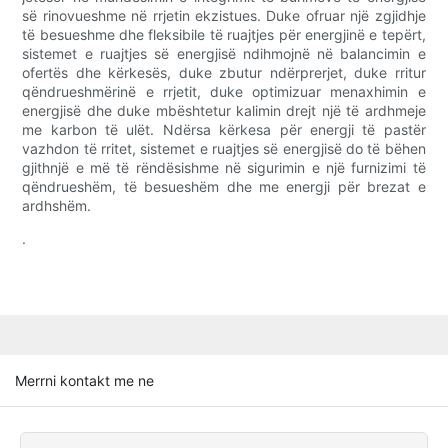
së rinovueshme në rrjetin ekzistues. Duke ofruar një zgjidhje
të besueshme dhe fleksibile të ruajtjes për energjinë e tepërt,
sistemet e ruajtjes së energjisë ndihmojnë në balancimin e
ofertës dhe kërkesës, duke zbutur ndërprerjet, duke rritur
qëndrueshmërinë e rrjetit, duke optimizuar menaxhimin e
energjisë dhe duke mbështetur kalimin drejt një të ardhmeje
me karbon të ulët. Ndërsa kërkesa për energji të pastër
vazhdon të rritet, sistemet e ruajtjes së energjisë do të bëhen
gjithnjë e më të rëndësishme në sigurimin e një furnizimi të
qëndrueshëm, të besueshëm dhe me energji për brezat e
ardhshëm.
.
Merrni kontakt me ne