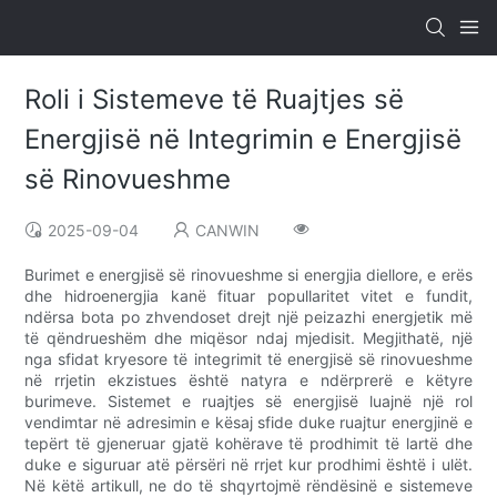
Roli i Sistemeve të Ruajtjes së
Energjisë në Integrimin e Energjisë
së Rinovueshme
2025-09-04
CANWIN
Burimet e energjisë së rinovueshme si energjia diellore, e erës
dhe hidroenergjia kanë fituar popullaritet vitet e fundit,
ndërsa bota po zhvendoset drejt një peizazhi energjetik më
të qëndrueshëm dhe miqësor ndaj mjedisit. Megjithatë, një
nga sfidat kryesore të integrimit të energjisë së rinovueshme
në rrjetin ekzistues është natyra e ndërprerë e këtyre
burimeve. Sistemet e ruajtjes së energjisë luajnë një rol
vendimtar në adresimin e kësaj sfide duke ruajtur energjinë e
tepërt të gjeneruar gjatë kohërave të prodhimit të lartë dhe
duke e siguruar atë përsëri në rrjet kur prodhimi është i ulët.
Në këtë artikull, ne do të shqyrtojmë rëndësinë e sistemeve