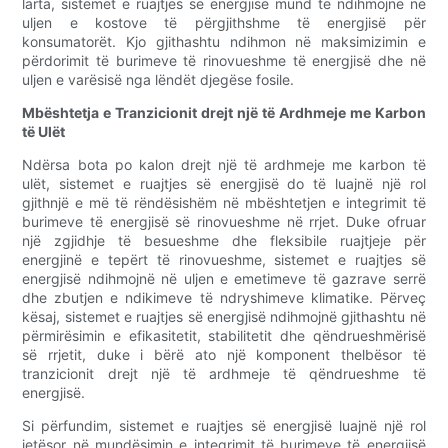
larta, sistemet e ruajtjes së energjisë mund të ndihmojnë në
uljen e kostove të përgjithshme të energjisë për
konsumatorët. Kjo gjithashtu ndihmon në maksimizimin e
përdorimit të burimeve të rinovueshme të energjisë dhe në
uljen e varësisë nga lëndët djegëse fosile.
Mbështetja e Tranzicionit drejt një të Ardhmeje me Karbon
të Ulët
Ndërsa bota po kalon drejt një të ardhmeje me karbon të
ulët, sistemet e ruajtjes së energjisë do të luajnë një rol
gjithnjë e më të rëndësishëm në mbështetjen e integrimit të
burimeve të energjisë së rinovueshme në rrjet. Duke ofruar
një zgjidhje të besueshme dhe fleksibile ruajtjeje për
energjinë e tepërt të rinovueshme, sistemet e ruajtjes së
energjisë ndihmojnë në uljen e emetimeve të gazrave serrë
dhe zbutjen e ndikimeve të ndryshimeve klimatike. Përveç
kësaj, sistemet e ruajtjes së energjisë ndihmojnë gjithashtu në
përmirësimin e efikasitetit, stabilitetit dhe qëndrueshmërisë
së rrjetit, duke i bërë ato një komponent thelbësor të
tranzicionit drejt një të ardhmeje të qëndrueshme të
energjisë.
Si përfundim, sistemet e ruajtjes së energjisë luajnë një rol
jetësor në mundësimin e integrimit të burimeve të energjisë