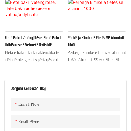
Fletë Bakri Vetëngjitëse, Fletë Bakri
Përbërja Kimike E Fletës Së Aluminit
Udhëzuese E Vetme/e Dyfishtë
1060
Fleta e bakrit ka karakteristika të
Përbërja kimike e fletës së aluminit
ulëta të oksigjenit sipërfaqësor dhe
1060: Alumini: 99.60, Silici Si:
mund të ngjitet në një
0.25, Bakri Cu: 0.05, Magnezi Mg:
shumëllojshmëri substratesh të
0.03, Zink Zn: 0.05, Mangani Mn:
ndryshme, të tilla si metali,
0.03, Titanium Ti: 0.03, Vanadium
Dërgoni Kërkesën Tuaj
materialet izoluese, etj., me një
V: 0.05, Fe: 0.350, shënim: I
gamë të gjerë temperaturash.
vetëm: 0.03.
Kryesisht e përdorur në mbrojtje
Emri I Plotë
elektromagnetike dhe antistatike,
fleta e bakrit përçuese në
Email Biznesi
sipërfaqen e substratit, e