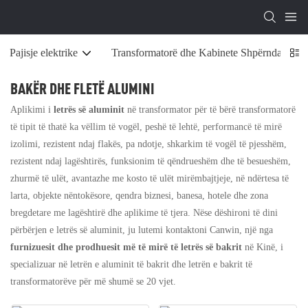
Pajisje elektrike
Transformatorë dhe Kabinete Shpërndarëse
BAKËR DHE FLETË ALUMINI
Aplikimi i
letrës së aluminit
në transformator për të bërë transformatorë
të tipit të thatë ka vëllim të vogël, peshë të lehtë, performancë të mirë
izolimi, rezistent ndaj flakës, pa ndotje, shkarkim të vogël të pjesshëm,
rezistent ndaj lagështirës, ​​funksionim të qëndrueshëm dhe të besueshëm,
zhurmë të ulët, avantazhe me kosto të ulët mirëmbajtjeje, në ndërtesa të
larta, objekte nëntokësore, qendra biznesi, banesa, hotele dhe zona
bregdetare me lagështirë dhe aplikime të tjera. Nëse dëshironi të dini
përbërjen e letrës së aluminit, ju lutemi kontaktoni Canwin, një nga
furnizuesit dhe prodhuesit më të mirë të letrës së bakrit
në Kinë, i
specializuar në letrën e aluminit të bakrit dhe letrën e bakrit të
transformatorëve për më shumë se 20 vjet.