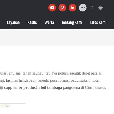
Layanan
Kasus
Warta
Tentang Kami
Taros Kami
si anu saé, tahan seuneu, teu aya polusi, saeutik debit parsial,
g, fasilitas handapeun taneuh, pusat bisnis, padumukan, hotél
iji
supplier & produsén foil tambaga
pangsaéna di Cina, khusus