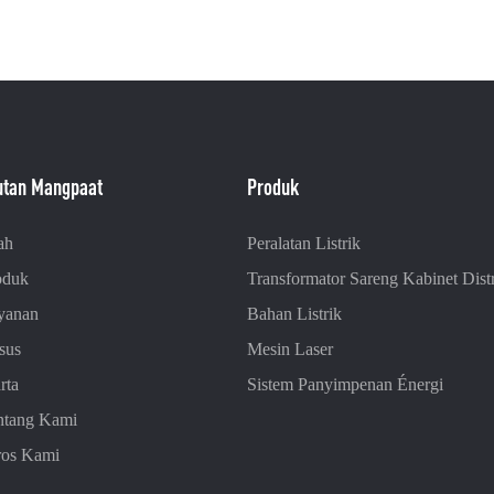
utan Mangpaat
Produk
ah
Peralatan Listrik
oduk
Transformator Sareng Kabinet Distr
yanan
Bahan Listrik
sus
Mesin Laser
rta
Sistem Panyimpenan Énergi
ntang Kami
ros Kami