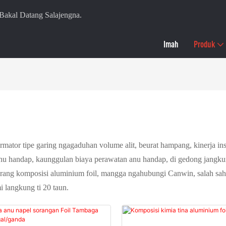
kal Datang Salajengna.
Imah
Produk
ator tipe garing ngagaduhan volume alit, beurat hampang, kinerja insula
 anu handap, kaunggulan biaya perawatan anu handap, di gedong jangkun
terang komposisi aluminium foil, mangga ngahubungi Canwin, salah sah
i langkung ti 20 taun.