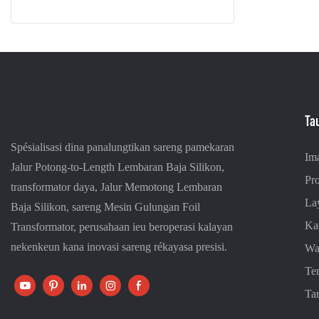
Ta
Spésialisasi dina panalungtikan sareng pamekaran
Im
Jalur Potong-to-Length Lembaran Baja Silikon,
Pr
transformator daya, Jalur Memotong Lembaran
La
Baja Silikon, sareng Mesin Gulungan Foil
Ka
Transformator, perusahaan ieu beroperasi kalayan
nekenkeun kana inovasi sareng rékayasa presisi.
Wa
Te
Ta