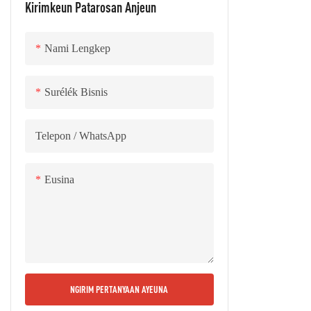
substrat loga
Kirimkeun Patarosan Anjeun
saé, sareng n
panangtayunga
Nami Lengkep
dibagi kana: 
foil tambaga 
Surélék Bisnis
pituduh tungga
éléktronik (k
Telepon / WhatsApp
ketebalan 5u
sahiji bahan d
kamekaran ind
Eusina
gancang, pang
éléktronik ni
dina kalkulato
QA, batré ion
pamuter CD, m
NGIRIM PERTANYAAN AYEUNA
pemanasan