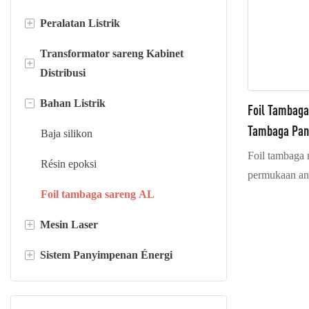
+
Peralatan Listrik
Transformator sareng Kabinet
Potong jadi garis panjang
+
Distribusi
Garis-garis pangiris
-
Bahan Listrik
Transformator tipe garing
Foil Tambaga
Mesin gulungan foil
Tambaga Pan
Transformator minyak
Baja silikon
Foil tambaga 
Lemari distribusi
Résin epoksi
permukaan anu
Gardu tipe kotak
Foil tambaga sareng AL
dipasangkeun 
sapertos logam
+
Mesin Laser
Kumparan transformator
kisaran suhu 
panangtayunga
+
Sistem Panyimpenan Énergi
Inti Transformator
Mesin las laser
antistatik, fo
Mesin motong laser
Sistem Panyimpenan Énergi dina
permukaan sub
Kontainer