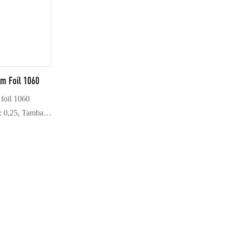
m Foil 1060
foil 1060
i: 0,25, Tambaga
Séng Zn: 0,05,
0,03, vanadium
gal: 0,03.