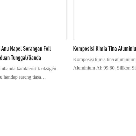
 Anu Napel Sorangan Foil
Komposisi Kimia Tina Aluminiu
duan Tunggal/ganda
Komposisi kimia tina aluminium 
Aluminium Al: 99,60, Silikon S
mibanda karakteristik oksigén
Cu: 0,05, Magnésium Mg: 0,03, 
 handap sareng tiasa
Mangan Mn: 0,03, Titanium Ti: 
kana rupa-rupa substrat anu béda,
V: 0,05, Fe: 0,350, catetan: Tung
, bahan insulasi, jsb., kalayan
anu lega. Utamana dianggo dina
n éléktromagnétik sareng
il tambaga konduktif dina
strat, digabungkeun sareng