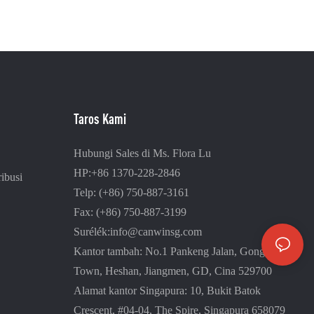
Taros Kami
Hubungi Sales di Ms. Flora Lu
HP:+86 1370-228-2846
ibusi
Telp: (+86) 750-887-3161
Fax: (+86) 750-887-3199
Surélék:
info@canwinsg.com
Kantor tambah: No.1 Pankeng Jalan, Gonghe
Town, Heshan,
Jiangmen, GD, Cina 529700
Alamat kantor Singapura: 10, Bukit Batok
Crescent, #04-04, The Spire, Singapura 658079