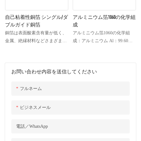
自己粘着性銅箔 シングル/ダ
アルミニウム箔1060の化学組
ブルガイド銅箔
成
銅箔は表面酸素含有量が低く、
アルミニウム箔1060の化学組
金属、絶縁材料などさまざまな
成：アルミニウム Al：99.60、
基材に貼り付けることができ、
ケイ素 Si：0.25、銅 Cu：0.05、
幅広い温度範囲で使用できま
マグネシウム Mg：0.03、亜鉛
す。主に電磁シールドや帯電防
Zn：0.05、マンガン Mn：0.03、
お問い合わせ内容を送信してください
止に使用され、基材表面の導電
チタン Ti：0.03、バナジウム
性銅箔は金属基材と組み合わせ
V：0.05、鉄：0.350、注記：単
ることで優れた導電性を発揮
価：0.03。
フルネーム
し、電磁シールド効果を提供し
ます。自己粘着銅箔、二重導線
ビジネスメール
銅箔、単一導線銅箔などに分類
できます。電子グレード銅箔
電話／WhatsApp
（純度99.7%以上、厚さ5μm～
105μm）は、電子産業の基本材