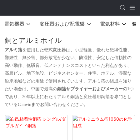
電気機器
変圧器および配電盤
電気材料
銅とアルミホイル
アルミ箔
を使用した乾式変圧器は、小型軽量、優れた絶縁性能、
難燃性、無公害、部分放電が少ない、防湿性、安定した信頼性の
高い動作、低騒音、低メンテナンスコストといった利点があり、
高層ビル、地下施設、ビジネスセンター、住宅、ホテル、湿潤な
沿岸地域などの用途で使用されています。アルミ箔の組成を知り
たい場合は、中国で最高の
銅箔サプライヤーおよびメーカーの
1つ
であり、20年以上にわたりアルミ銅箔と変圧器用銅箔を専門とし
ているCanwinまでお問い合わせください。