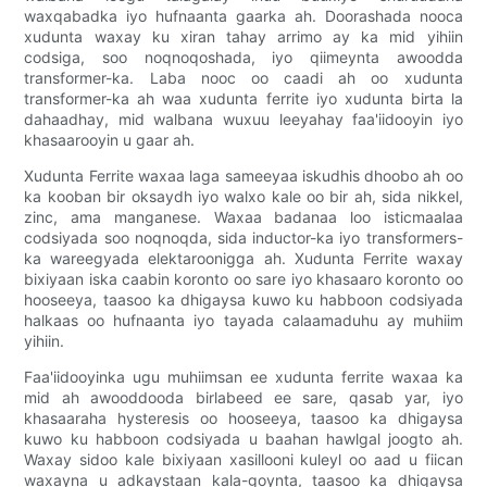
waxqabadka iyo hufnaanta gaarka ah. Doorashada nooca
xudunta waxay ku xiran tahay arrimo ay ka mid yihiin
codsiga, soo noqnoqoshada, iyo qiimeynta awoodda
transformer-ka. Laba nooc oo caadi ah oo xudunta
transformer-ka ah waa xudunta ferrite iyo xudunta birta la
dahaadhay, mid walbana wuxuu leeyahay faa'iidooyin iyo
khasaarooyin u gaar ah.
Xudunta Ferrite waxaa laga sameeyaa iskudhis dhoobo ah oo
ka kooban bir oksaydh iyo walxo kale oo bir ah, sida nikkel,
zinc, ama manganese. Waxaa badanaa loo isticmaalaa
codsiyada soo noqnoqda, sida inductor-ka iyo transformers-
ka wareegyada elektaroonigga ah. Xudunta Ferrite waxay
bixiyaan iska caabin koronto oo sare iyo khasaaro koronto oo
hooseeya, taasoo ka dhigaysa kuwo ku habboon codsiyada
halkaas oo hufnaanta iyo tayada calaamaduhu ay muhiim
yihiin.
Faa'iidooyinka ugu muhiimsan ee xudunta ferrite waxaa ka
mid ah awooddooda birlabeed ee sare, qasab yar, iyo
khasaaraha hysteresis oo hooseeya, taasoo ka dhigaysa
kuwo ku habboon codsiyada u baahan hawlgal joogto ah.
Waxay sidoo kale bixiyaan xasillooni kuleyl oo aad u fiican
waxayna u adkaystaan ​​​​kala-goynta, taasoo ka dhigaysa