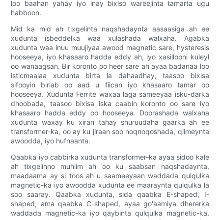
loo baahan yahay iyo inay bixiso wareejinta tamarta ugu
habboon.
Mid ka mid ah tixgelinta naqshadaynta aasaasiga ah ee
xudunta isbeddelka waa xulashada walxaha. Agabka
xudunta waa inuu muujiyaa awood magnetic sare, hysteresis
hooseeya, iyo khasaaro hadda eddy ah, iyo xasillooni kuleyl
oo wanaagsan. Bir koronto oo heer sare ah ayaa badanaa loo
isticmaalaa xudunta birta la dahaadhay, taasoo bixisa
sifooyin birlab oo aad u fiican iyo khasaaro tamar oo
hooseeya. Xudunta Ferrite waxaa laga sameeyaa isku-darka
dhoobada, taasoo bixisa iska caabin koronto oo sare iyo
khasaaro hadda eddy oo hooseeya. Doorashada walxaha
xudunta waxay ku xiran tahay shuruudaha gaarka ah ee
transformer-ka, oo ay ku jiraan soo noqnoqoshada, qiimeynta
awoodda, iyo hufnaanta.
Qaabka iyo cabbirka xudunta transformer-ka ayaa sidoo kale
ah tixgelinno muhiim ah oo ku saabsan naqshadaynta,
maadaama ay si toos ah u saameeyaan waddada qulqulka
magnetic-ka iyo awoodda xudunta ee maaraynta qulqulka la
soo saaray. Qaabka xudunta, sida qaabka E-shaped, I-
shaped, ama qaabka C-shaped, ayaa go'aamiya dhererka
waddada magnetic-ka iyo qaybinta qulqulka magnetic-ka,