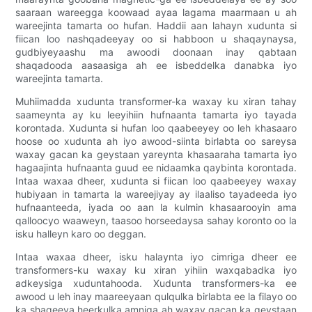
saaraan wareegga koowaad ayaa lagama maarmaan u ah
wareejinta tamarta oo hufan. Haddii aan lahayn xudunta si
fiican loo nashqadeeyay oo si habboon u shaqaynaysa,
gudbiyeyaashu ma awoodi doonaan inay qabtaan
shaqadooda aasaasiga ah ee isbeddelka danabka iyo
wareejinta tamarta.
Muhiimadda xudunta transformer-ka waxay ku xiran tahay
saameynta ay ku leeyihiin hufnaanta tamarta iyo tayada
korontada. Xudunta si hufan loo qaabeeyey oo leh khasaaro
hoose oo xudunta ah iyo awood-siinta birlabta oo sareysa
waxay gacan ka geystaan ​​​​yareynta khasaaraha tamarta iyo
hagaajinta hufnaanta guud ee nidaamka qaybinta korontada.
Intaa waxaa dheer, xudunta si fiican loo qaabeeyey waxay
hubiyaan in tamarta la wareejiyay ay ilaaliso tayadeeda iyo
hufnaanteeda, iyada oo aan la kulmin khasaarooyin ama
qalloocyo waaweyn, taasoo horseedaysa sahay koronto oo la
isku halleyn karo oo deggan.
Intaa waxaa dheer, isku halaynta iyo cimriga dheer ee
transformers-ku waxay ku xiran yihiin waxqabadka iyo
adkeysiga xuduntahooda. Xudunta transformers-ka ee
awood u leh inay maareeyaan qulqulka birlabta ee la filayo oo
ka shaqeeya heerkulka amniga ah waxay gacan ka geystaan