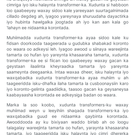
​​cimriga iyo isku halaynta transformer-ka. Xudunta si habboon
loo qaabeeyey waxay sidoo kale yareeyaan suurtagalnimada
cillado degdeg ah, iyagoo yareynaya shuruudaha dayactirka
iyo hubinta hawlgalka joogtada ah iyo kan aan kala go
'lahayn ee nidaamka korontada.
Muhiimadda xudunta transformer-ka ayaa sidoo kale ku
fidsan doorkooda taageerada u gudubka shabakad koronto
oo waara oo adkeysi leh. Iyagoo awood u siinaya wareejinta
tamarta oo hufan iyo yareynta khasaaraha tamarta, xudunta
transformer-ka ee si fiican loo qaabeeyey waxay gacan ka
geystaan ​​​​ilaalinta kheyraadka tamarta iyo yareynta
saameynta deegaanka. Intaa waxaa dheer, isku halaynta iyo
waxqabadka xudunta transformer-ka ayaa muhiim u ah
taageeridda isku-dhafka ilaha tamarta la cusboonaysiin karo
iyo koronto-gelinta gaadiidka, taasoo gacan ka geysaneysa
kaabayaasha korontada ee adkeysiga badan oo waara.
Marka la soo koobo, xudunta transformers-ku waxay
muhiimad weyn u leeyihiin shaqada transformers-ka iyo
waxqabadka guud ee nidaamka qaybinta korontada.
Awooddooda ay ku bixiyaan waddo birlab ah oo loogu
talagalay wareejinta tamarta oo hufan, yaraynta khasaaraha
tamarta, iyo taageeridda isku halaynta iyo cimri dhererka