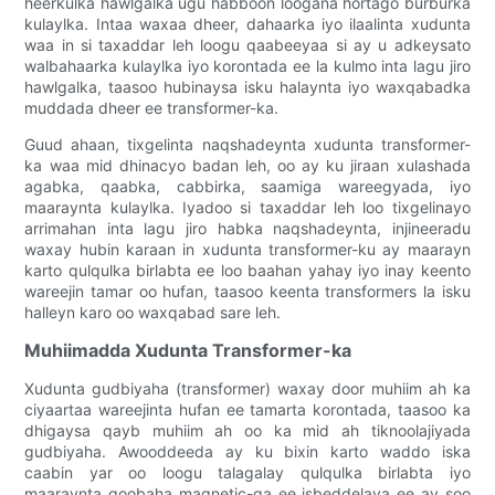
heerkulka hawlgalka ugu habboon loogana hortago burburka
kulaylka. Intaa waxaa dheer, dahaarka iyo ilaalinta xudunta
waa in si taxaddar leh loogu qaabeeyaa si ay u adkeysato
walbahaarka kulaylka iyo korontada ee la kulmo inta lagu jiro
hawlgalka, taasoo hubinaysa isku halaynta iyo waxqabadka
muddada dheer ee transformer-ka.
Guud ahaan, tixgelinta naqshadeynta xudunta transformer-
ka waa mid dhinacyo badan leh, oo ay ku jiraan xulashada
agabka, qaabka, cabbirka, saamiga wareegyada, iyo
maaraynta kulaylka. Iyadoo si taxaddar leh loo tixgelinayo
arrimahan inta lagu jiro habka naqshadeynta, injineeradu
waxay hubin karaan in xudunta transformer-ku ay maarayn
karto qulqulka birlabta ee loo baahan yahay iyo inay keento
wareejin tamar oo hufan, taasoo keenta transformers la isku
halleyn karo oo waxqabad sare leh.
Muhiimadda Xudunta Transformer-ka
Xudunta gudbiyaha (transformer) waxay door muhiim ah ka
ciyaartaa wareejinta hufan ee tamarta korontada, taasoo ka
dhigaysa qayb muhiim ah oo ka mid ah tiknoolajiyada
gudbiyaha. Awooddeeda ay ku bixin karto waddo iska
caabin yar oo loogu talagalay qulqulka birlabta iyo
maaraynta goobaha magnetic-ga ee isbeddelaya ee ay soo