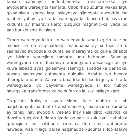
taasoo saamaysa inductance-ka transformer-ka iyo
awoodaha wareejinta tamarta. Cabbirka xudunta waxaa lagu
go'aamiyaa iyadoo lagu saleynayo qiimeynta awoodda loo
baahan yahay iyo tirada wareegyada, taasoo hubinaysa in
xudunta ay maarayn karto qulqulka magnetic-ka iyada oo
aan buuxin ama kululaan.
Tirada wareegyada ku jira wareegyada waa tixgelin kale oo
muhiim ah oo naqshadeed, maadaama ay si toos ah u
saamayso awoodda xudunta ee maaraynta qulqulka birlabta
iyo bixinta wareejinta tamarta ugu habboon. Saamiga
wareegyada ee u dhexeeya wareegyada aasaasiga ah iyo
kuwa labaad ayaa go'aamiya saamiga isbeddelka danabka,
taasoo saamaysa cufnaanta qulqulka birlabta iyo heerka
dheregta xudunta. Waa in si taxaddar leh loo tixgeliyaa tirada
wareegyada iyo qaybinta wareegyada si loo hubiyo
hawlgalka transformer-ka oo hufan oo la isku halleyn karo.
Tixgelinta kulaylka ayaa sidoo kale muhiim u ah
naqshadaynta xudunta transformer-ka, maadaama xudunta
ay tahay inay awood u yeelato inay kala dirto kulaylka ka
dhasha qulqulka birlabta iyada oo aan la kululayn. Hababka
qaboojinta ee habboon, sida saliidda ama qaboojinta
hawada, waa in lagu daraa naqshadda xudunta si loo ilaaliyo