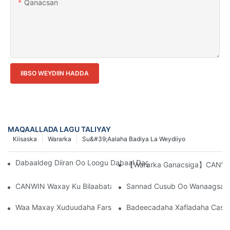
Qanacsan
IIBSO WEYDIIN HADDA
MAQAALLADA LAGU TALIYAY
Kiisaska
Wararka
Su&#39;aalaha Badiya La Weydiiyo
Dabaaldeg Diiran Oo Loogu Dabaal Dagayo Sanad-Guurada 2
【Wararka Ganacsiga】CANWIN B
CANWIN Waxay Ku Bilaabatay Bilow Wanaagsan, Waxayna Bilo
Sannad Cusub Oo Wanaagsan 
Waa Maxay Xuduudaha Farsamo Ee Transformers-Ka Nooca Qa
Badeecadaha Xafladaha Cash