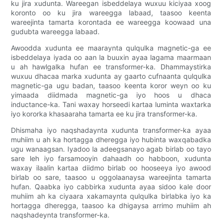
ku jira xudunta. Wareegan isbeddelaya wuxuu kiciyaa xoog
koronto oo ku jira wareegga labaad, taasoo keenta
wareejinta tamarta korontada ee wareegga koowaad una
gudubta wareegga labaad.
Awoodda xudunta ee maaraynta qulqulka magnetic-ga ee
isbeddelaya iyada oo aan la buuxin ayaa lagama maarmaan
u ah hawlgalka hufan ee transformer-ka. Dhammaystirka
wuxuu dhacaa marka xudunta ay gaarto cufnaanta qulqulka
magnetic-ga ugu badan, taasoo keenta koror weyn oo ku
yimaada diidmada magnetic-ga iyo hoos u dhaca
inductance-ka. Tani waxay horseedi kartaa luminta waxtarka
iyo kororka khasaaraha tamarta ee ku jira transformer-ka.
Dhismaha iyo naqshadaynta xudunta transformer-ka ayaa
muhiim u ah ka hortagga dheregga iyo hubinta waxqabadka
ugu wanaagsan. Iyadoo la adeegsanayo agab birlab oo tayo
sare leh iyo farsamooyin dahaadh oo habboon, xudunta
waxay ilaalin kartaa diidmo birlab oo hooseeya iyo awood
birlab oo sare, taasoo u oggolaanaysa wareejinta tamarta
hufan. Qaabka iyo cabbirka xudunta ayaa sidoo kale door
muhiim ah ka ciyaara xakamaynta qulqulka birlabka iyo ka
hortagga dheregga, taasoo ka dhigaysa arrimo muhiim ah
naqshadeynta transformer-ka.