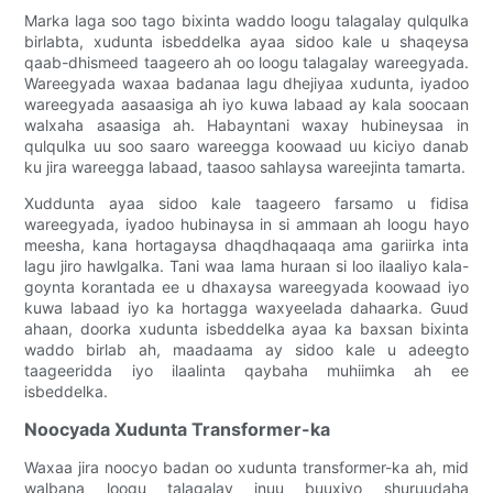
Marka laga soo tago bixinta waddo loogu talagalay qulqulka
birlabta, xudunta isbeddelka ayaa sidoo kale u shaqeysa
qaab-dhismeed taageero ah oo loogu talagalay wareegyada.
Wareegyada waxaa badanaa lagu dhejiyaa xudunta, iyadoo
wareegyada aasaasiga ah iyo kuwa labaad ay kala soocaan
walxaha asaasiga ah. Habayntani waxay hubineysaa in
qulqulka uu soo saaro wareegga koowaad uu kiciyo danab
ku jira wareegga labaad, taasoo sahlaysa wareejinta tamarta.
Xuddunta ayaa sidoo kale taageero farsamo u fidisa
wareegyada, iyadoo hubinaysa in si ammaan ah loogu hayo
meesha, kana hortagaysa dhaqdhaqaaqa ama gariirka inta
lagu jiro hawlgalka. Tani waa lama huraan si loo ilaaliyo kala-
goynta korantada ee u dhaxaysa wareegyada koowaad iyo
kuwa labaad iyo ka hortagga waxyeelada dahaarka. Guud
ahaan, doorka xudunta isbeddelka ayaa ka baxsan bixinta
waddo birlab ah, maadaama ay sidoo kale u adeegto
taageeridda iyo ilaalinta qaybaha muhiimka ah ee
isbeddelka.
Noocyada Xudunta Transformer-ka
Waxaa jira noocyo badan oo xudunta transformer-ka ah, mid
walbana loogu talagalay inuu buuxiyo shuruudaha