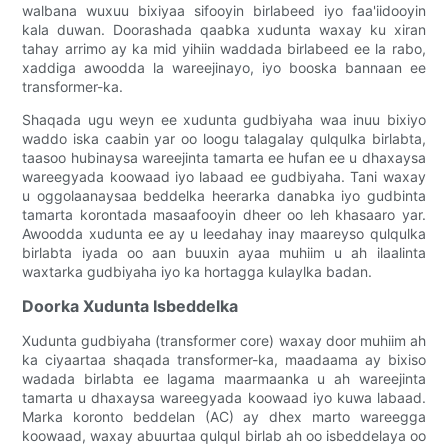
walbana wuxuu bixiyaa sifooyin birlabeed iyo faa'iidooyin
kala duwan. Doorashada qaabka xudunta waxay ku xiran
tahay arrimo ay ka mid yihiin waddada birlabeed ee la rabo,
xaddiga awoodda la wareejinayo, iyo booska bannaan ee
transformer-ka.
Shaqada ugu weyn ee xudunta gudbiyaha waa inuu bixiyo
waddo iska caabin yar oo loogu talagalay qulqulka birlabta,
taasoo hubinaysa wareejinta tamarta ee hufan ee u dhaxaysa
wareegyada koowaad iyo labaad ee gudbiyaha. Tani waxay
u oggolaanaysaa beddelka heerarka danabka iyo gudbinta
tamarta korontada masaafooyin dheer oo leh khasaaro yar.
Awoodda xudunta ee ay u leedahay inay maareyso qulqulka
birlabta iyada oo aan buuxin ayaa muhiim u ah ilaalinta
waxtarka gudbiyaha iyo ka hortagga kulaylka badan.
Doorka Xudunta Isbeddelka
Xudunta gudbiyaha (transformer core) waxay door muhiim ah
ka ciyaartaa shaqada transformer-ka, maadaama ay bixiso
wadada birlabta ee lagama maarmaanka u ah wareejinta
tamarta u dhaxaysa wareegyada koowaad iyo kuwa labaad.
Marka koronto beddelan (AC) ay dhex marto wareegga
koowaad, waxay abuurtaa qulqul birlab ah oo isbeddelaya oo