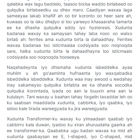
qalabka wax lagu beddelo, taasoo bixisa waddo birlabeed oo
qulqulka birlabeedku uu dhex maro. Caadiyan waxaa laga
sameeyaa lakab khafiif ah oo bir koronto oo heer sare ah,
kuwaas oo la isku dhejiyo si loo yareeyo khasaaraha tamarta
ee ka dhasha qulqulka eddy iyo hysteresis. Xudunta
badanaa waxay ka samaysan tahay laba nooc oo walxo
birlab ah: ferrites ama xudunta birta la dahaadhay. Ferrites
waxaa badanaa loo isticmaalaa codsiyada soo noqnoqda
sare, halka xudunta birta la dahaadhayna loo isticmaalo
codsiyada soo noqnoqda hooseeya.
Naqshadeynta iyo dhismaha xudunta isbeddelka ayaa
muhiim u ah go'aaminta hufnaanta iyo waxqabadka
isbeddelka isbeddelka. Xudunta waa inay awood u leedahay
inay xakameyso qulqulka birlabta ee ka dhasha socodka
qulqulka korontada, iyada oo aan la buuxin ama aan la
kululayn. Tani waxay u baahan tahay tixgelin taxaddar leh oo
ku saabsan maaddada xudunta, cabbirka, iyo qaabka, iyo
sidoo kale tirada wareegyada ku jira wareegyada.
Xudunta Transformer-ku waxay ku yimaadaan qaabab iyo
cabbirro kala duwan, iyadoo ku xiran shuruudaha gaarka ah
ee transformer-ka. Qaababka ugu badan waxaa ka mid ah
xudunta qaabaysan ee E, I-shaped, iyo C-shaped, mid