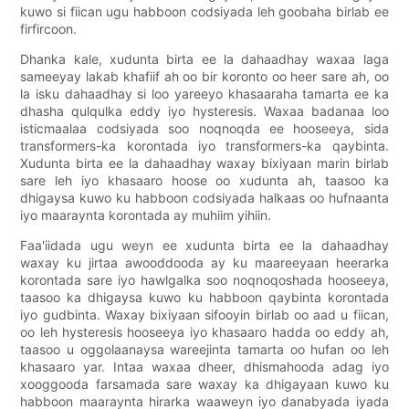
kuwo si fiican ugu habboon codsiyada leh goobaha birlab ee
firfircoon.
Dhanka kale, xudunta birta ee la dahaadhay waxaa laga
sameeyay lakab khafiif ah oo bir koronto oo heer sare ah, oo
la isku dahaadhay si loo yareeyo khasaaraha tamarta ee ka
dhasha qulqulka eddy iyo hysteresis. Waxaa badanaa loo
isticmaalaa codsiyada soo noqnoqda ee hooseeya, sida
transformers-ka korontada iyo transformers-ka qaybinta.
Xudunta birta ee la dahaadhay waxay bixiyaan marin birlab
sare leh iyo khasaaro hoose oo xudunta ah, taasoo ka
dhigaysa kuwo ku habboon codsiyada halkaas oo hufnaanta
iyo maaraynta korontada ay muhiim yihiin.
Faa'iidada ugu weyn ee xudunta birta ee la dahaadhay
waxay ku jirtaa awooddooda ay ku maareeyaan heerarka
korontada sare iyo hawlgalka soo noqnoqoshada hooseeya,
taasoo ka dhigaysa kuwo ku habboon qaybinta korontada
iyo gudbinta. Waxay bixiyaan sifooyin birlab oo aad u fiican,
oo leh hysteresis hooseeya iyo khasaaro hadda oo eddy ah,
taasoo u oggolaanaysa wareejinta tamarta oo hufan oo leh
khasaaro yar. Intaa waxaa dheer, dhismahooda adag iyo
xooggooda farsamada sare waxay ka dhigayaan kuwo ku
habboon maaraynta hirarka waaweyn iyo danabyada iyada