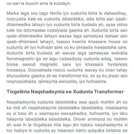
oo aan la buuxin ama la kululayn.
Marka laga soo tago ferrite iyo xudunta birta la dahaadhay,
noocyada kale ee xudunta isbeddelka, sida birta aan qaab-
dhismeedka lahayn iyo xudunta birta budada ah, ayaa sidoo
kale loo isticmaalaa codsiyada gaarka ah. Xudunta birta aan
qaab-dhismeedka lahayn waxaa laga sameeyaa dahaar aan
qaab-dhismeed lahayn, taasoo keenta khasaare hoose oo
xudunta ah iyo hufnaan sare oo ku yimaada mawjadaha sare.
Xudunta birta budada ah waxaa laga sameeyaa walxaha
ferromagnetic-ga ee lagu cadaadiyay xudunta adag, taasoo
bixisa awood magnetic sare iyo khasaaro hysteresis
hooseeya. Doorashada nooca xudunta waxay ku xiran tahay
shuruudaha gaarka ah ee transformer-ka, oo ay ku jiraan soo
noqnoqoshada, qiimeynta awoodda, iyo hufnaanta.
Tixgelinta Naqshadeynta ee Xudunta Transformer
Naqshadeynta xudunta isbeddelka waa qayb muhiim ah oo
ka mid ah naqshadaynta isbeddelka isbeddelka, maadaama
ay si toos ah u saamayso waxqabadka, hufnaanta, iyo isku
halaynta isbeddelka isbeddelka. Dhowr arrimood oo muhiim
ah waa in la tixgeliyaa inta lagu jiro habka naqshadeynta si
loo hubiyo in xudunta ay maarayn karto qulqulka birlabta ee