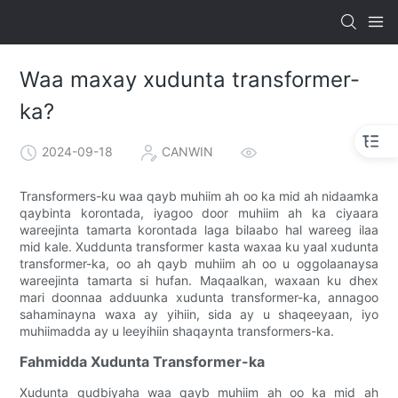
Waa maxay xudunta transformer-
ka?
2024-09-18
CANWIN
Transformers-ku waa qayb muhiim ah oo ka mid ah nidaamka
qaybinta korontada, iyagoo door muhiim ah ka ciyaara
wareejinta tamarta korontada laga bilaabo hal wareeg ilaa
mid kale. Xuddunta transformer kasta waxaa ku yaal xudunta
transformer-ka, oo ah qayb muhiim ah oo u oggolaanaysa
wareejinta tamarta si hufan. Maqaalkan, waxaan ku dhex
mari doonnaa adduunka xudunta transformer-ka, annagoo
sahaminayna waxa ay yihiin, sida ay u shaqeeyaan, iyo
muhiimadda ay u leeyihiin shaqaynta transformers-ka.
Fahmidda Xudunta Transformer-ka
Xudunta gudbiyaha waa qayb muhiim ah oo ka mid ah