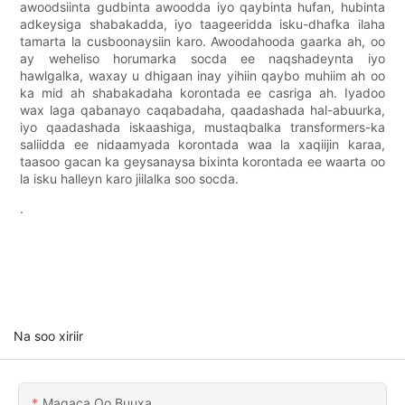
awoodsiinta gudbinta awoodda iyo qaybinta hufan, hubinta
adkeysiga shabakadda, iyo taageeridda isku-dhafka ilaha
tamarta la cusboonaysiin karo. Awoodahooda gaarka ah, oo
ay weheliso horumarka socda ee naqshadeynta iyo
hawlgalka, waxay u dhigaan inay yihiin qaybo muhiim ah oo
ka mid ah shabakadaha korontada ee casriga ah. Iyadoo
wax laga qabanayo caqabadaha, qaadashada hal-abuurka,
iyo qaadashada iskaashiga, mustaqbalka transformers-ka
saliidda ee nidaamyada korontada waa la xaqiijin karaa,
taasoo gacan ka geysanaysa bixinta korontada ee waarta oo
la isku halleyn karo jiilalka soo socda.
.
Na soo xiriir
Magaca Oo Buuxa