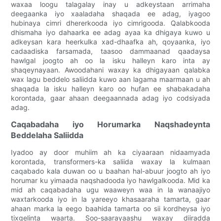
waxaa loogu talagalay inay u adkeystaan ​​arrimaha
deegaanka iyo xaaladaha shaqada ee adag, iyagoo
hubinaya cimri dhererkooda iyo cimrigooda. Qalabkooda
dhismaha iyo dahaarka ee adag ayaa ka dhigaya kuwo u
adkeysan kara heerkulka xad-dhaafka ah, qoyaanka, iyo
cadaadiska farsamada, taasoo dammaanad qaadaysa
hawlgal joogto ah oo la isku halleyn karo inta ay
shaqeynayaan. Awoodahani waxay ka dhigayaan qalabka
wax lagu beddelo saliidda kuwo aan lagama maarmaan u ah
shaqada la isku halleyn karo oo hufan ee shabakadaha
korontada, gaar ahaan deegaannada adag iyo codsiyada
adag.
Caqabadaha iyo Horumarka Naqshadeynta
Beddelaha Saliidda
Iyadoo ay door muhiim ah ka ciyaaraan nidaamyada
korontada, transformers-ka saliida waxay la kulmaan
caqabado kala duwan oo u baahan hal-abuur joogto ah iyo
horumar ku yimaada naqshadooda iyo hawlgalkooda. Mid ka
mid ah caqabadaha ugu waaweyn waa in la wanaajiyo
waxtarkooda iyo in la yareeyo khasaaraha tamarta, gaar
ahaan marka la eego baahida tamarta oo sii kordheysa iyo
tixgelinta waarta. Soo-saarayaashu waxay diiradda