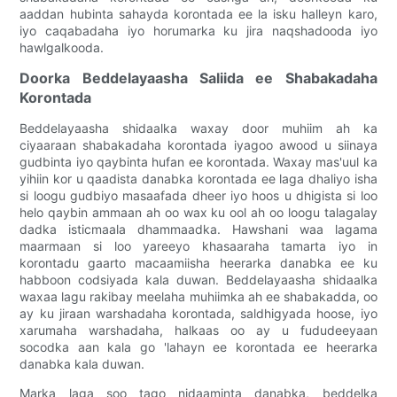
aaddan hubinta sahayda korontada ee la isku halleyn karo,
iyo caqabadaha iyo horumarka ku jira naqshadooda iyo
hawlgalkooda.
Doorka Beddelayaasha Saliida ee Shabakadaha
Korontada
Beddelayaasha shidaalka waxay door muhiim ah ka
ciyaaraan shabakadaha korontada iyagoo awood u siinaya
gudbinta iyo qaybinta hufan ee korontada. Waxay mas'uul ka
yihiin kor u qaadista danabka korontada ee laga dhaliyo isha
si loogu gudbiyo masaafada dheer iyo hoos u dhigista si loo
helo qaybin ammaan ah oo wax ku ool ah oo loogu talagalay
dadka isticmaala dhammaadka. Hawshani waa lagama
maarmaan si loo yareeyo khasaaraha tamarta iyo in
korontadu gaarto macaamiisha heerarka danabka ee ku
habboon codsiyada kala duwan. Beddelayaasha shidaalka
waxaa lagu rakibay meelaha muhiimka ah ee shabakadda, oo
ay ku jiraan warshadaha korontada, saldhigyada hoose, iyo
xarumaha warshadaha, halkaas oo ay u fududeeyaan
socodka aan kala go 'lahayn ee korontada ee heerarka
danabka kala duwan.
Marka laga soo tago nidaaminta danabka, beddelka