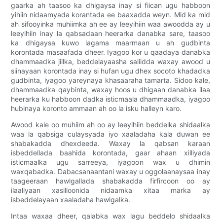
gaarka ah taasoo ka dhigaysa inay si fiican ugu habboon
yihiin nidaamyada korantada ee baaxadda weyn. Mid ka mid
ah sifooyinka muhiimka ah ee ay leeyihiin waa awoodda ay u
leeyihiin inay la qabsadaan heerarka danabka sare, taasoo
ka dhigaysa kuwo lagama maarmaan u ah gudbinta
korontada masaafada dheer. Iyagoo kor u qaadaya danabka
dhammaadka jiilka, beddelayaasha saliidda waxay awood u
siinayaan korontada inay si hufan ugu dhex socoto khadadka
gudbinta, iyagoo yareynaya khasaaraha tamarta. Sidoo kale,
dhammaadka qaybinta, waxay hoos u dhigaan danabka ilaa
heerarka ku habboon dadka isticmaala dhammaadka, iyagoo
hubinaya koronto ammaan ah oo la isku halleyn karo.
Awood kale oo muhiim ah oo ay leeyihiin beddelka shidaalka
waa la qabsiga culaysyada iyo xaaladaha kala duwan ee
shabakadda dhexdeeda. Waxay la qabsan karaan
isbeddellada baahida korontada, gaar ahaan xilliyada
isticmaalka ugu sarreeya, iyagoon wax u dhimin
waxqabadka. Dabacsanaantani waxay u oggolaanaysaa inay
taageeraan hawlgallada shabakadda firfircoon oo ay
ilaaliyaan xasilloonida nidaamka xitaa marka ay
isbeddelayaan xaaladaha hawlgalka.
Intaa waxaa dheer, qalabka wax lagu beddelo shidaalka