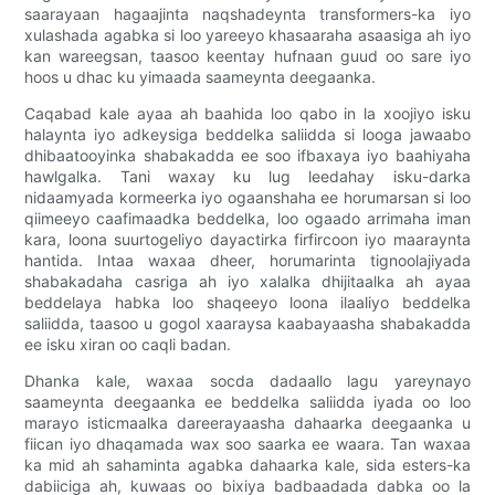
saarayaan hagaajinta naqshadeynta transformers-ka iyo
xulashada agabka si loo yareeyo khasaaraha asaasiga ah iyo
kan wareegsan, taasoo keentay hufnaan guud oo sare iyo
hoos u dhac ku yimaada saameynta deegaanka.
Caqabad kale ayaa ah baahida loo qabo in la xoojiyo isku
halaynta iyo adkeysiga beddelka saliidda si looga jawaabo
dhibaatooyinka shabakadda ee soo ifbaxaya iyo baahiyaha
hawlgalka. Tani waxay ku lug leedahay isku-darka
nidaamyada kormeerka iyo ogaanshaha ee horumarsan si loo
qiimeeyo caafimaadka beddelka, loo ogaado arrimaha iman
kara, loona suurtogeliyo dayactirka firfircoon iyo maaraynta
hantida. Intaa waxaa dheer, horumarinta tignoolajiyada
shabakadaha casriga ah iyo xalalka dhijitaalka ah ayaa
beddelaya habka loo shaqeeyo loona ilaaliyo beddelka
saliidda, taasoo u gogol xaaraysa kaabayaasha shabakadda
ee isku xiran oo caqli badan.
Dhanka kale, waxaa socda dadaallo lagu yareynayo
saameynta deegaanka ee beddelka saliidda iyada oo loo
marayo isticmaalka dareerayaasha dahaarka deegaanka u
fiican iyo dhaqamada wax soo saarka ee waara. Tan waxaa
ka mid ah sahaminta agabka dahaarka kale, sida esters-ka
dabiiciga ah, kuwaas oo bixiya badbaadada dabka oo la