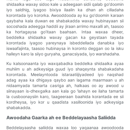
shidaalka waxay sidoo kale u adeegaan sidii qalab go'doomin
iyo saldhig, iyagoo bixiya ilaalin ka dhan ah cilladaha
korontada iyo kororka. Awooddooda ay ku go'doomin karaan
qaybaha kala duwan ee shabakadda waxay hubinayaan sii
socoshada adeegga haddii ay jiraan arrimo maxalli ah, taasoo
ka hortagaysa go'itaan baahsan. Intaa waxaa dheer,
beddelka shidaalka waxay gacan ka geystaan ​​​​tayada
korontada iyagoo yareynaya isbeddellada danabka iyo
iswaafajinta, taasoo hubinaysa in koronto deggan oo la isku
halleyn karo la siiyo guryaha, ganacsiyada, iyo warshadaha.
Ku kalsoonaanta iyo waxqabadka beddelka shidaalka ayaa
muhiim u ah adkeysiga guud iyo shaqeynta shabakadaha
korontada. Meelayntooda istaraatiijiyadeed iyo naqshad
adag ayaa ka dhigaya qaybo aan lagama maarmaan u ah
nidaamyada tamarta casriga ah, halkaas oo ay awood u
siinayaan is-dhexgalka aan kala go 'lahayn ee ilaha tamarta
la cusboonaysiin karo, taageeraan baahida korantada ee sii
kordheysa, iyo kor u qaadista xasilloonida iyo adkeysiga
shabakadda.
Awoodaha Gaarka ah ee Beddelayaasha Saliidda
Beddelayaasha saliidda waxaa loo yaqaanaa awoodooda