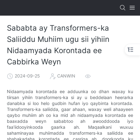
Sababta ay Transformers-ka
Saliiddu Muhiim ugu sii yihiin
Nidaamyada Korontada ee
Cabbirka Weyn
2024-09-25
CANWIN
Nidaamyada korontada ee adduunka oo dhan waxay ku
tiirsan yihiin transformers-ka si ay u beddelaan heerarka
danabka si loo helo gudbin hufan iyo qaybinta korontada.
Transformers-ka saliidda, gaar ahaan, waxay weli ahaayeen
qaybo muhiim ah oo ka mid ah nidaamyada korontada ee
baaxadda weyn sababtoo ah awooddooda iyo
faa'iidooyinkooda gaarka ah. Maqaalkani wuxuu
sahaminayaa muhiimadda transformers-ka saliidda ee
shabakadaha korontada ee casriga ah, doorkooda ku