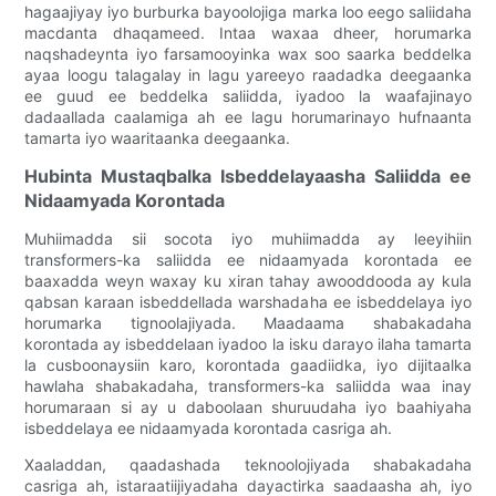
hagaajiyay iyo burburka bayoolojiga marka loo eego saliidaha
macdanta dhaqameed. Intaa waxaa dheer, horumarka
naqshadeynta iyo farsamooyinka wax soo saarka beddelka
ayaa loogu talagalay in lagu yareeyo raadadka deegaanka
ee guud ee beddelka saliidda, iyadoo la waafajinayo
dadaallada caalamiga ah ee lagu horumarinayo hufnaanta
tamarta iyo waaritaanka deegaanka.
Hubinta Mustaqbalka Isbeddelayaasha Saliidda ee
Nidaamyada Korontada
Muhiimadda sii socota iyo muhiimadda ay leeyihiin
transformers-ka saliidda ee nidaamyada korontada ee
baaxadda weyn waxay ku xiran tahay awooddooda ay kula
qabsan karaan isbeddellada warshadaha ee isbeddelaya iyo
horumarka tignoolajiyada. Maadaama shabakadaha
korontada ay isbeddelaan iyadoo la isku darayo ilaha tamarta
la cusboonaysiin karo, korontada gaadiidka, iyo dijitaalka
hawlaha shabakadaha, transformers-ka saliidda waa inay
horumaraan si ay u daboolaan shuruudaha iyo baahiyaha
isbeddelaya ee nidaamyada korontada casriga ah.
Xaaladdan, qaadashada teknoolojiyada shabakadaha
casriga ah, istaraatiijiyadaha dayactirka saadaasha ah, iyo