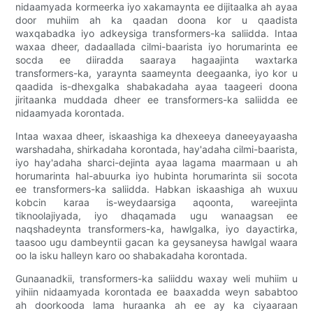
nidaamyada kormeerka iyo xakamaynta ee dijitaalka ah ayaa
door muhiim ah ka qaadan doona kor u qaadista
waxqabadka iyo adkeysiga transformers-ka saliidda. Intaa
waxaa dheer, dadaallada cilmi-baarista iyo horumarinta ee
socda ee diiradda saaraya hagaajinta waxtarka
transformers-ka, yaraynta saameynta deegaanka, iyo kor u
qaadida is-dhexgalka shabakadaha ayaa taageeri doona
jiritaanka muddada dheer ee transformers-ka saliidda ee
nidaamyada korontada.
Intaa waxaa dheer, iskaashiga ka dhexeeya daneeyayaasha
warshadaha, shirkadaha korontada, hay'adaha cilmi-baarista,
iyo hay'adaha sharci-dejinta ayaa lagama maarmaan u ah
horumarinta hal-abuurka iyo hubinta horumarinta sii socota
ee transformers-ka saliidda. Habkan iskaashiga ah wuxuu
kobcin karaa is-weydaarsiga aqoonta, wareejinta
tiknoolajiyada, iyo dhaqamada ugu wanaagsan ee
naqshadeynta transformers-ka, hawlgalka, iyo dayactirka,
taasoo ugu dambeyntii gacan ka geysaneysa hawlgal waara
oo la isku halleyn karo oo shabakadaha korontada.
Gunaanadkii, transformers-ka saliiddu waxay weli muhiim u
yihiin nidaamyada korontada ee baaxadda weyn sababtoo
ah doorkooda lama huraanka ah ee ay ka ciyaaraan