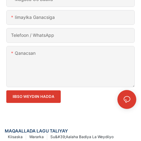
Iimaylka Ganacsiga
Telefoon / WhatsApp
Qanacsan
IIBSO WEYDIIN HADDA
MAQAALLADA LAGU TALIYAY
Kiisaska
Wararka
Su&#39;aalaha Badiya La Weydiiyo