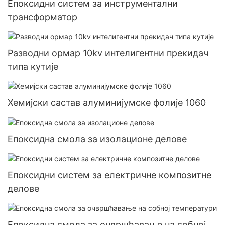
Епоксидни систем за инструментални
трансформатор
Разводни ормар 10kv интелигентни прекидач
типа кутије
Хемијски састав алуминијумске фолије 1060
Епоксидна смола за изолационе делове
Епоксидни систем за електричне композитне
делове
Епоксидна смола за очвршћавање на собној