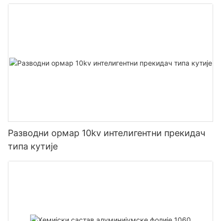
Разводни ормар 10kv интелигентни прекидач
типа кутије