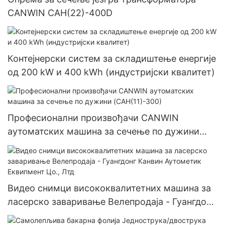
CANWIN CAH(22)-400D
Контејнерски систем за складиштење енергије
од 200 kW и 400 kWh (индустријски квалитет)
Професионални произвођачи CANWIN
аутоматских машина за сечење по дужини
(CAH(11)-300)
Видео снимци висококвалитетних машина за
ласерско заваривање Велепродаја - Гуангдонг
Канвин Аутометик Еквипмент Цо., Лтд