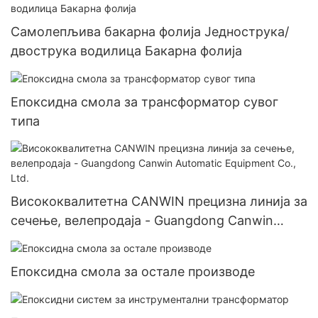
Самолепљива бакарна фолија Једнострука/
двострука водилица Бакарна фолија
Епоксидна смола за трансформатор сувог
типа
Висококвалитетна CANWIN прецизна линија за
сечење, велепродаја - Guangdong Canwin
Automatic Equipment Co., Ltd.
Епоксидна смола за остале производе