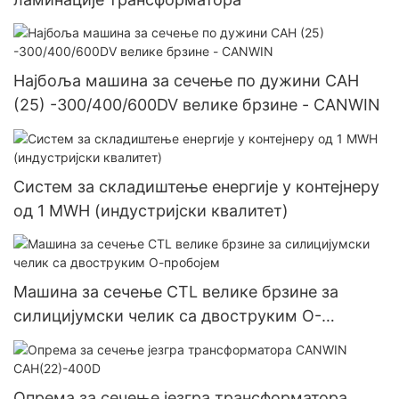
Најбоља машина за сечење по дужини CAH
(25) -300/400/600DV велике брзине - CANWIN
Систем за складиштење енергије у контејнеру
од 1 MWH (индустријски квалитет)
Машина за сечење CTL велике брзине за
силицијумски челик са двоструким О-
пробојем
Опрема за сечење језгра трансформатора