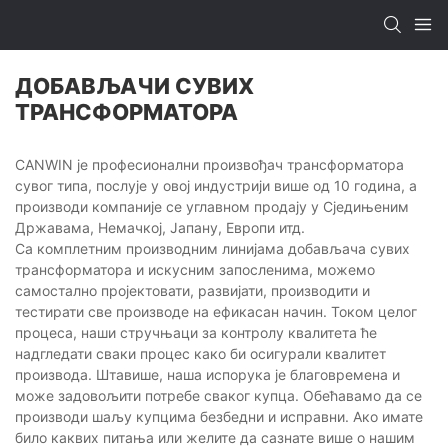
ДОБАВЉАЧИ СУВИХ
ТРАНСФОРМАТОРА
CANWIN је професионални произвођач трансформатора
сувог типа, послује у овој индустрији више од 10 година, а
производи компаније се углавном продају у Сједињеним
Државама, Немачкој, Јапану, Европи итд.
Са комплетним производним линијама добављача сувих
трансформатора и искусним запосленима, можемо
самостално пројектовати, развијати, производити и
тестирати све производе на ефикасан начин. Током целог
процеса, наши стручњаци за контролу квалитета ће
надгледати сваки процес како би осигурали квалитет
производа. Штавише, наша испорука је благовремена и
може задовољити потребе сваког купца. Обећавамо да се
производи шаљу купцима безбедни и исправни. Ако имате
било каквих питања или желите да сазнате више о нашим