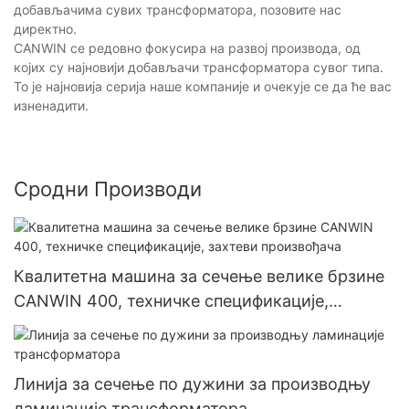
добављачима сувих трансформатора, позовите нас
директно.
CANWIN се редовно фокусира на развој производа, од
којих су најновији добављачи трансформатора сувог типа.
То је најновија серија наше компаније и очекује се да ће вас
изненадити.
Сродни Производи
Квалитетна машина за сечење велике брзине
CANWIN 400, техничке спецификације,
захтеви произвођача
Линија за сечење по дужини за производњу
ламинације трансформатора