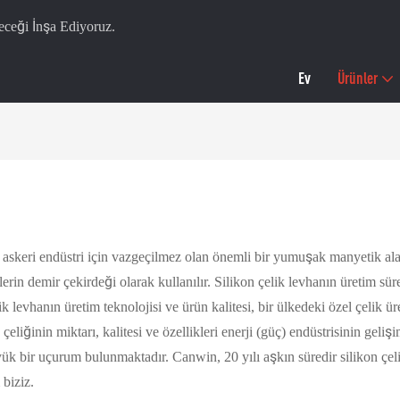
ceği İnşa Ediyoruz.
Ev
Ürünler
ve askeri endüstri için vazgeçilmez olan önemli bir yumuşak manyetik 
rlerin demir çekirdeği olarak kullanılır. Silikon çelik levhanın üretim sür
 levhanın üretim teknolojisi ve ürün kalitesi, bir ülkedeki özel çelik ü
eliğinin miktarı, kalitesi ve özellikleri enerji (güç) endüstrisinin geli
yük bir uçurum bulunmaktadır. Canwin, 20 yılı aşkın süredir silikon ç
 biziz.