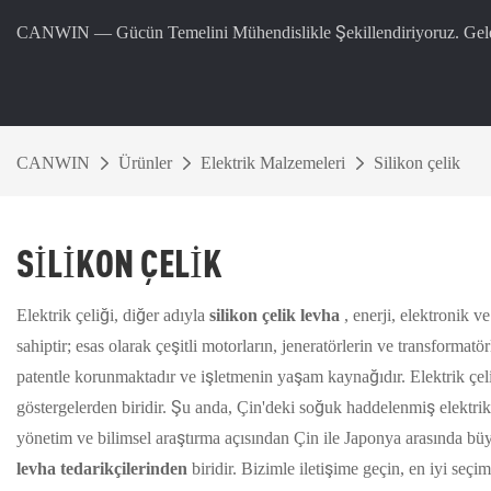
CANWIN — Gücün Temelini Mühendislikle Şekillendiriyoruz. Gele
CANWIN
Ürünler
Elektrik Malzemeleri
Silikon çelik
SILIKON ÇELIK
Elektrik çeliği, diğer adıyla
silikon çelik levha
, enerji, elektronik 
sahiptir; esas olarak çeşitli motorların, jeneratörlerin ve transformatö
patentle korunmaktadır ve işletmenin yaşam kaynağıdır. Elektrik çelik
göstergelerden biridir. Şu anda, Çin'deki soğuk haddelenmiş elektrik ç
yönetim ve bilimsel araştırma açısından Çin ile Japonya arasında bü
levha tedarikçilerinden
biridir. Bizimle iletişime geçin, en iyi seçim