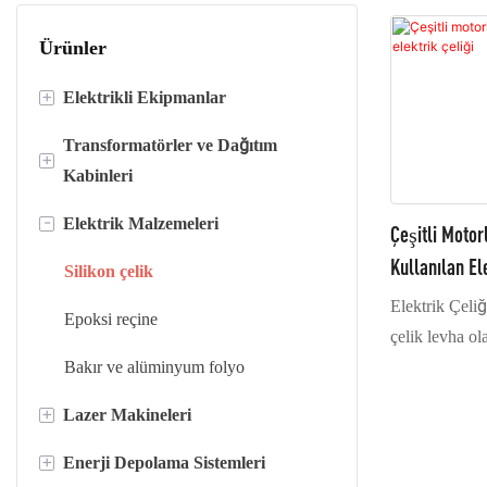
Ürünler
+
Elektrikli Ekipmanlar
Transformatörler ve Dağıtım
Boyuna kesilmiş çizgiler
+
Kabinleri
Kesme çizgileri
-
Elektrik Malzemeleri
Kuru tip transformatörler
Çeşitli Motor
Folyo sarma makineleri
Kullanılan El
Yağ transformatörleri
Silikon çelik
Elektrik Çeliğ
Dağıtım kabinleri
Epoksi reçine
çelik levha ola
Kutu tipi trafo merkezi
Bakır ve alüminyum folyo
ve askeri sana
yumuşak manye
+
Lazer Makineleri
Transformatör bobini
fonksiyonel m
hacmine sahipt
+
Enerji Depolama Sistemleri
Transformatör Çekirdekleri
Lazer kaynak makineleri