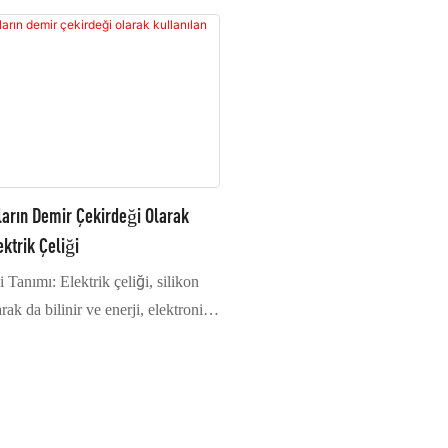
ların Demir Çekirdeği Olarak
ektrik Çeliği
i Tanımı: Elektrik çeliği, silikon
rak da bilinir ve enerji, elektronik
yi için vazgeçilmez olan önemli bir
tik alaşımdır; ayrıca metal
alzemelerin en büyük üretim
ir ve esas olarak çeşitli