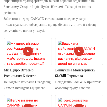
виробництва трансформаторів та бази обробки сердечників на
Близькому Сході, в Індії, Дубаї, В'єтнамі, Таїланді та інших
регіонах.
Забігаючи вперед, CANWIN готова стати лідером у галузі
інтелектуального обладнання, що ще більше зміцнить її світову
репутацію та вплив у галузі.
Ми Щиро Вітаємо
Вишукана Майстерність
Російських Клієнтів
CANWIN Отримала
Відвідати Та Оглянути
Міжнародне Визнання,
Нещодавно компанія Guangdong
Нещодавно CANWIN привітала
Майстерню Досліджень Та
Відкривши Двері До
Canwin Intelligent Equipment
особливу групу клієнтів –
Розробок Продукції CANWIN.
Співпраці
Manufacturing Co., Ltd.
іноземних клієнтів, які
привітала групу шановних
дізналися про нас через
російських клієнтів. Команда
міжнародну платформу