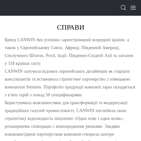
СПРАВИ
Бренд CANWIN був успішно зареєстрований всередині країни, а
також у Європейському Союзі, Африці, Південній Америці,
Сполучених Штатах, Росії, Індії, Південно-Східній Азії та загалом
у 118 країнах світу.
CANWIN залучила відомих європейських дизайнерів як старших
консультантів та встановила стратегічне партнерство з німецькою
компанією Siemens. Портфоліо продукції компанії зараз складається
з п'яти серій з понад 50 специфікаціями.
Користуючись можливостями для трансформації та модернізації
традиційних галузей промисловості, CANWIN поглибила свою
стратегічну відповідність ініціативі «Один пояс і один шлях»,
розширюючи співпрацю з міжнародними ринками. Завдяки
взаємовигідним партнерствам компанія створила центри