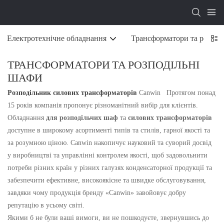
Електротехнічне обладнання
Трансформатори та розпод
ТРАНСФОРМАТОРИ ТА РОЗПОДІЛЬНІ
ШАФИ
Розподільник силових трансформаторів
Canwin
Протягом понад
15 років компанія пропонує різноманітний вибір для клієнтів.
Обладнання
для
розподільчих шаф
та
силових трансформаторів
доступне в широкому асортименті типів та стилів, гарної якості та
за розумною ціною. Canwin накопичує науковий та суворий досвід
у виробництві та управлінні контролем якості, щоб задовольнити
потреби різних країн у різних галузях конденсаторної продукції та
забезпечити ефективне, високоякісне та швидке обслуговування,
завдяки чому продукція бренду «Canwin» завойовує добру
репутацію в усьому світі.
Якими б не були ваші вимоги, ви не пошкодуєте, звернувшись до