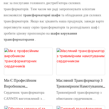
нас за послугами головного дистриб'ютора силових
трансформаторів. Тим часом ми раді запропонувати клієнтам
високоякісні
трансформаторні шафи
та обладнання для силових
трансформаторів. Якщо вас цікавить наша продукція, завжди варто
переглянути нашу серію трансформаторів та розподільних шаф і
зробити цінову пропозицію на
шафи керування
трансформаторами
.
Ми Є Професійним
Масляний Трансформатор З
Виробником
Тривимірним Намотуваним
Трансформаторних
Сердечником
Сердечник трансформатора
Тривимірний трансформатор з
Сердечників
CANWIN виготовлений з
обмотаним сердечником
високоякісних холоднокатаних
виходить за рамки традиційної