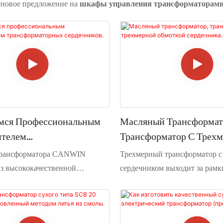
еновое предложение на
шкафы управления трансформаторам
мся Профессиональным
Масляный Трансформат
ителем
Трансформатор С Трех
аторных Сердечников.
Обмоткой Сердечника.
трансформатора CANWIN
Трехмерный трансформатор 
из высококачественной
сердечником выходит за рамк
ной кремниевой стали с
традиционной треугольной п
нитной проводимостью и
структуры, используя трехфа
нным зерном, с полностью
симметричную вертикальную