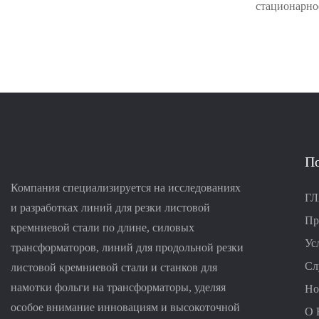
обмоток рас
стационарное
трансформат
требующее м
обслуживани
Этот трансф
движущихся 
трансформат
заполнением
используютс
П
высокотемпе
системы, по
Компания специализируется на исследованиях
Г
для окружаю
и разработках линий для резки листовой
Пр
кремниевой стали по длине, силовых
Ус
трансформаторов, линий для продольной резки
Сл
листовой кремниевой стали и станков для
намотки фольги на трансформаторы, уделяя
Но
особое внимание инновациям и высокоточной
О 