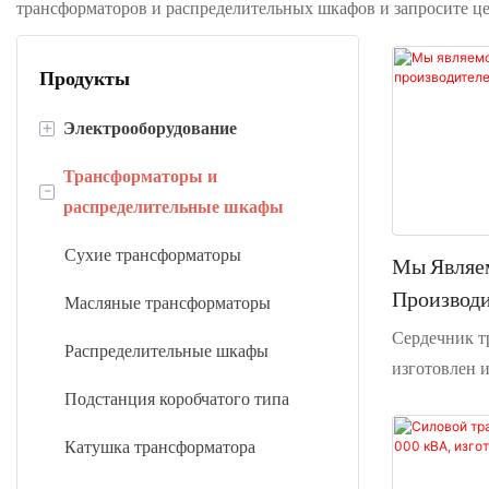
трансформаторов и распределительных шкафов и запросите ц
Продукты
+
Электрооборудование
Трансформаторы и
Линии для нарезки по длине
-
распределительные шкафы
Линии прорезки
Сухие трансформаторы
Мы Являе
Машины для намотки фольги
Производ
Масляные трансформаторы
Трансформ
Сердечник 
Распределительные шкафы
изготовлен 
Подстанция коробчатого типа
холодноката
высокой маг
Катушка трансформатора
ориентирова