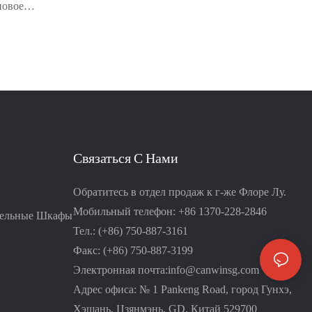
ка «CANWIN
новое
твенным
грузки,
 Китае.
ругих
 подходящих
лительных
масштабируемое
ние. Он
ами, как
Связаться С Нами
нальность,
льность,
Обратитесь в отдел продаж к г-же Флоре Лу.
кая
Мобильный телефон: +86 1370-228-2846
тельные Шкафы
ность к
Тел.: (+86) 750-887-3161
ы
висимости от
Факс: (+86) 750-887-3199
жно обеспечить
Электронная почта:
info@canwinsg.com
ление, а также
Адрес офиса: № 1 Pankeng Road, город Гунхэ,
Хэшань,
Цзянмэнь, GD, Китай 529700