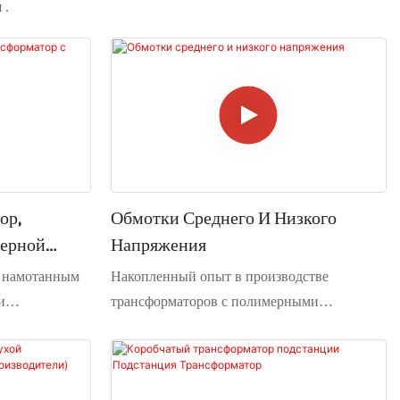
и
.
ор,
Обмотки Среднего И Низкого
мерной
Напряжения
с намотанным
Накопленный опыт в производстве
и
трансформаторов с полимерными
лоскостной
обмотками и достигнутое высокое качество
зную
позволили нам, помимо готовых
 конструкцию,
трансформаторов, предлагать также обмотки