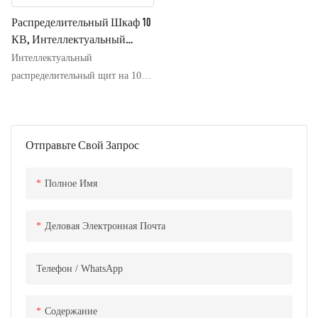
Распределительный Шкаф 10
КВ, Интеллектуальный
Распределительный Щит
Интеллектуальный
Коробчатого Типа.
распределительный щит на 10
кВ представляет собой новое
поколение переключателей
нагрузки, вакуумных
Отправьте Свой Запрос
выключателей и других
коммутационных элементов,
подходящих для автоматизации
Полное Имя
распределительных сетей, то
есть компактное и
Деловая Электронная Почта
масштабируемое
распределительное
Телефон / WhatsApp
оборудование. Он обладает
такими преимуществами, как
безмасляность,
Содержание