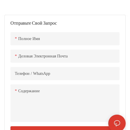
сварочный пистолет позволяет
сваривать любую часть
заготовки под любым углом. 2.
Отправьте Свой Запрос
Эргономичный дизайн,
компактные размеры, малый вес,
гибкость и удобство в
Полное Имя
использовании. 3. Материал
сварочного сопла изготовлен из
Деловая Электронная Почта
высококачественного материала,
предотвращающего царапание
Телефон / WhatsApp
поверхности заготовки. 4.
Разнообразие сварочных сопел
на выбор, что позволяет легко
Содержание
выполнять сварку различных
изделий. 5. Оснащен защитной
схемой для предотвращения
случайного включения света, что
обеспечивает более безопасную