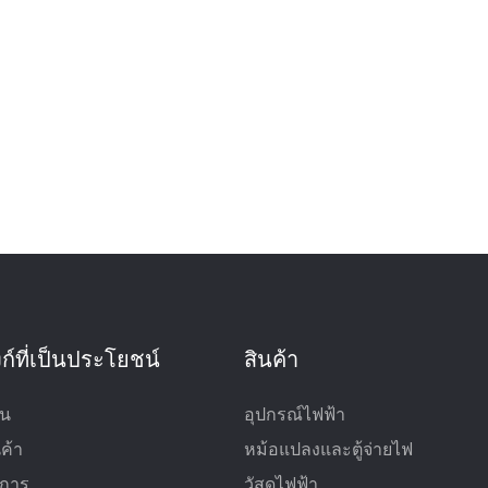
งก์ที่เป็นประโยชน์
สินค้า
าน
อุปกรณ์ไฟฟ้า
ค้า
หม้อแปลงและตู้จ่ายไฟ
ิการ
วัสดุไฟฟ้า