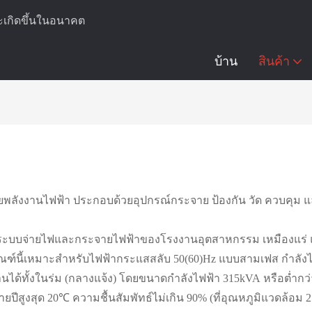
ะเกิดขึ้นในอนาคต
บ้าน
สินค้า
ายพลังงานไฟฟ้า ประกอบด้วยอุปกรณ์กระจาย ป้องกัน วัด ควบคุม 
นระบบจ่ายไฟและกระจายไฟฟ้าของโรงงานอุตสาหกรรม เหมืองแร่ แ
ลิตภัณฑ์นี้เหมาะสำหรับไฟฟ้ากระแสสลับ 50(60)Hz แบบสามเฟส กำลัง
ได้ทั้งในร่ม (กลางแจ้ง) โดยขนาดกำลังไฟฟ้า 315kVA หรือต่ำกว่
ยรายปีสูงสุด 20℃ ความชื้นสัมพัทธ์ไม่เกิน 90% (ที่อุณหภูมิแวดล้อ