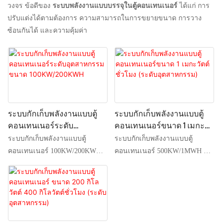
วงจร ข้อดีของ
ระบบพลังงานแบบบรรจุในตู้คอนเทนเนอร์
ได้แก่ การ
ปรับแต่งได้ตามต้องการ ความสามารถในการขยายขนาด การวาง
ซ้อนกันได้ และความคุ้มค่า
ระบบกักเก็บพลังงานแบบตู้
ระบบกักเก็บพลังงานแบบตู้
คอนเทนเนอร์ระดับ
คอนเทนเนอร์ขนาด 1 เมกะ
อุตสาหกรรม ขนาด
วัตต์ชั่วโมง (ระดับ
ระบบกักเก็บพลังงานแบบตู้
ระบบกักเก็บพลังงานแบบตู้
100KW/200KWH
อุตสาหกรรม)
คอนเทนเนอร์ 100KW/200KWH
คอนเทนเนอร์ 500KW/1MWH รุ่น
รุ่นสินค้า: HT-CN-
สินค้า: HT-CN-500KW/1MWH
100KW/200KWH คุณสมบัติของ
คุณสมบัติของผลิตภัณฑ์ 1.
ผลิตภัณฑ์ 1. ฟังก์ชันสตาร์ท
รองรับอินเวอร์เตอร์แบบสอง
เครื่องใหม่เมื่อโหลดเต็มระบบ 2.
ทิศทางขนาด 500KW ได้สูงสุด 2
ฟังก์ชันสลับสถานะอัตโนมัติ
ตัว ต่อขนานกัน 2. เชื่อมต่อกับ