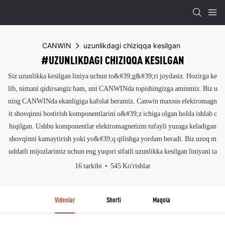
CANWIN
uzunlikdagi chiziqqa kesilgan
#UZUNLIKDAGI CHIZIQQA KESILGAN
Siz uzunlikka kesilgan liniya uchun to&#39;g&#39;ri joydasiz. Hozirga ke
lib, nimani qidirsangiz ham, uni CANWINda topishingizga aminmiz. Biz u
ning CANWINda ekanligiga kafolat beramiz. Canwin maxsus elektromagn
it shovqinni bostirish komponentlarini o&#39;z ichiga olgan holda ishlab c
hiqilgan. Ushbu komponentlar elektromagnetizm tufayli yuzaga keladigan
shovqinni kamaytirish yoki yo&#39;q qilishga yordam beradi. Biz uzoq m
uddatli mijozlarimiz uchun eng yuqori sifatli uzunlikka kesilgan liniyani ta
16 tarkibi
545 Ko'rishlar
Videolar
Shorti
Maqola