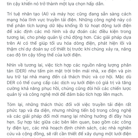
tin cậy khiến nó trở thành một lựa chọn hấp dẫn.
Trí tuệ nhân tạo (AI) và máy học cũng đang sẵn sàng cách
mạng hóa lĩnh vực truyền tải điện. Những công nghệ này có
thể phân tích lượng dữ liệu khổng lồ từ hoạt động lưới điện
để xác định các mô hình và dự đoán các điều kiện trong
tương lai, cho phép quản lý chủ động hơn. Các giải pháp dựa
trên AI có thể giúp tối ưu hóa dòng điện, phát hiện lỗi và
thậm chí dự đoán sự cố thiết bị trước khi chúng xảy ra, nâng
cao độ tin cậy tổng thể của lưới điện.
Nhìn về tương lai, việc tích hợp các nguồn năng lượng phân
tán (DER) như tấm pin mặt trời trên mái nhà, xe điện và pin
lưu trữ tại nhà mang đến cả thách thức và cơ hội. Mặc dù
DER có thể cung cấp các dịch vụ lưới điện có giá trị và tăng
cường khả năng phục hồi, chúng cũng đòi hỏi các chiến lược
quản lý và công nghệ mới để đảm bảo tích hợp liền mạch.
Tóm lại, những thách thức đối với việc truyền tải điện rất
phức tạp và đa diện, nhưng những tiến bộ trong công nghệ
và các giải pháp đổi mới mang lại những hướng đi đầy hứa
hẹn. Sự hợp tác giữa các bên liên quan, bao gồm các công
ty điện lực, các nhà hoạch định chính sách, các nhà nghiên
cứu và cộng đồng, sẽ rất cần thiết để xây dựng một lưới điện