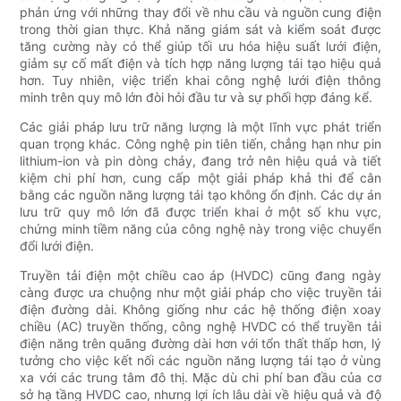
phản ứng với những thay đổi về nhu cầu và nguồn cung điện
trong thời gian thực. Khả năng giám sát và kiểm soát được
tăng cường này có thể giúp tối ưu hóa hiệu suất lưới điện,
giảm sự cố mất điện và tích hợp năng lượng tái tạo hiệu quả
hơn. Tuy nhiên, việc triển khai công nghệ lưới điện thông
minh trên quy mô lớn đòi hỏi đầu tư và sự phối hợp đáng kể.
Các giải pháp lưu trữ năng lượng là một lĩnh vực phát triển
quan trọng khác. Công nghệ pin tiên tiến, chẳng hạn như pin
lithium-ion và pin dòng chảy, đang trở nên hiệu quả và tiết
kiệm chi phí hơn, cung cấp một giải pháp khả thi để cân
bằng các nguồn năng lượng tái tạo không ổn định. Các dự án
lưu trữ quy mô lớn đã được triển khai ở một số khu vực,
chứng minh tiềm năng của công nghệ này trong việc chuyển
đổi lưới điện.
Truyền tải điện một chiều cao áp (HVDC) cũng đang ngày
càng được ưa chuộng như một giải pháp cho việc truyền tải
điện đường dài. Không giống như các hệ thống điện xoay
chiều (AC) truyền thống, công nghệ HVDC có thể truyền tải
điện năng trên quãng đường dài hơn với tổn thất thấp hơn, lý
tưởng cho việc kết nối các nguồn năng lượng tái tạo ở vùng
xa với các trung tâm đô thị. Mặc dù chi phí ban đầu của cơ
sở hạ tầng HVDC cao, nhưng lợi ích lâu dài về hiệu quả và độ