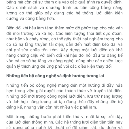
bằng mà còn cả sự tham gia vào các quá trình ra quyết định.
Các chính sách và chương trình ưu tiên công bằng năng
lượng có thể giúp xây dựng các hệ thống lưới điện kiên
cường và công bằng hơn.
Biến đổi khí hậu làm tăng thêm mức độ phức tạp cho các vấn
đề môi trường và xã hội. Các hiện tượng thời tiết cực đoan,
như bão và cháy rừng, có thể gây thiệt hại nghiêm trọng cho
cơ sở hạ tầng truyền tải điện, dẫn đến mất điện kéo dài và
chi phí sửa chữa tốn kém. Xây dựng một lưới điện có khả
năng chống chịu với biến đổi khí hậu đòi hỏi đầu tư đáng kể
vào cả cơ sở hạ tầng và công nghệ, cũng như các chiến lược
quản lý thích ứng để ứng phó với các điều kiện thay đổi.
Những tiến bộ công nghệ và định hướng tương lai
Những tiến bộ công nghệ mang đến một hướng đi đầy hứa
hẹn trong việc giải quyết các thách thức về truyền tải điện.
Những đổi mới trong công nghệ lưới điện, lưu trữ năng lượng
và tích hợp năng lượng tái tạo đang thúc đẩy những tiến bộ
đáng kể, nhưng vẫn còn rất nhiều việc phải làm.
Một trong những bước phát triển thú vị nhất là sự trỗi dậy
của lưới điện thông minh. Các hệ thống lưới điện tiên tiến này
sử dụng công nghệ kỹ thuật số để giám sát, dự đoán và