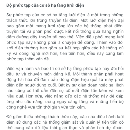
Độ phức tạp của cơ sở hạ tầng lưới điện
Sự phức tạp của cơ sở hạ tầng lưới điện là một trong những
thách thức lớn trong truyền tải điện. Một lưới điện hiện đại
bao gồm một mạng lưới rộng lớn các hệ thống phát điện,
truyền tải và phân phối được kết nối thông qua hàng nghìn
dặm đường dây truyền tải cao thế. Việc điều phối mạng lưới
phức tạp này không phải là chuyện dễ dàng. Thêm vào đó,
lưới điện thường bao gồm sự kết hợp giữa các hệ thống cũ
kỹ và công nghệ mới hơn, tiên tiến hơn, điều này càng làm
phức tạp thêm vấn đề.
Việc vận hành và bảo trì cơ sở hạ tầng phức tạp này đòi hỏi
đầu tư và chuyên môn đáng kể. Mỗi thành phần phải hoạt
động hài hòa để đảm bảo dòng điện hiệu quả từ máy phát
điện đến người dùng cuối. Bất kỳ sự gián đoạn hoặc sai lệch
nào cũng có thể dẫn đến sự cố mất điện tốn kém và kém
hiệu quả. Hơn nữa, việc nâng cấp các hệ thống này để đáp
ứng nhu cầu năng lượng ngày càng tăng và những tiến bộ
công nghệ vừa tốn thời gian vừa tốn kém.
Để giảm thiểu những thách thức này, các nhà điều hành lưới
điện sử dụng các hệ thống giám sát và quản lý tiên tiến có
thể cung cấp dữ liệu thời gian thực và phân tích dự đoán.