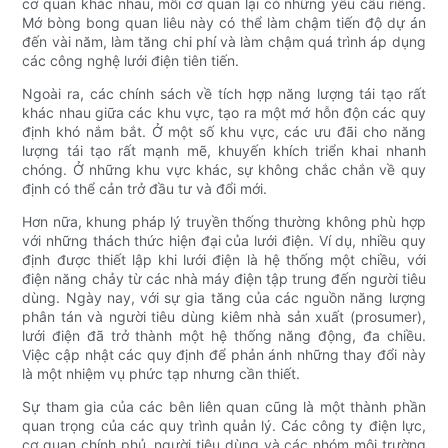
cơ quan khác nhau, mỗi cơ quan lại có những yêu cầu riêng.
Mớ bòng bong quan liêu này có thể làm chậm tiến độ dự án
đến vài năm, làm tăng chi phí và làm chậm quá trình áp dụng
các công nghệ lưới điện tiên tiến.
Ngoài ra, các chính sách về tích hợp năng lượng tái tạo rất
khác nhau giữa các khu vực, tạo ra một mớ hỗn độn các quy
định khó nắm bắt. Ở một số khu vực, các ưu đãi cho năng
lượng tái tạo rất mạnh mẽ, khuyến khích triển khai nhanh
chóng. Ở những khu vực khác, sự không chắc chắn về quy
định có thể cản trở đầu tư và đổi mới.
Hơn nữa, khung pháp lý truyền thống thường không phù hợp
với những thách thức hiện đại của lưới điện. Ví dụ, nhiều quy
định được thiết lập khi lưới điện là hệ thống một chiều, với
điện năng chảy từ các nhà máy điện tập trung đến người tiêu
dùng. Ngày nay, với sự gia tăng của các nguồn năng lượng
phân tán và người tiêu dùng kiêm nhà sản xuất (prosumer),
lưới điện đã trở thành một hệ thống năng động, đa chiều.
Việc cập nhật các quy định để phản ánh những thay đổi này
là một nhiệm vụ phức tạp nhưng cần thiết.
Sự tham gia của các bên liên quan cũng là một thành phần
quan trọng của các quy trình quản lý. Các công ty điện lực,
cơ quan chính phủ, người tiêu dùng và các nhóm môi trường