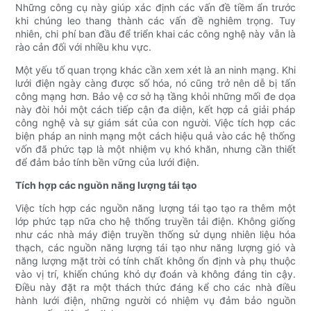
Những công cụ này giúp xác định các vấn đề tiềm ẩn trước
khi chúng leo thang thành các vấn đề nghiêm trọng. Tuy
nhiên, chi phí ban đầu để triển khai các công nghệ này vẫn là
rào cản đối với nhiều khu vực.
Một yếu tố quan trọng khác cần xem xét là an ninh mạng. Khi
lưới điện ngày càng được số hóa, nó cũng trở nên dễ bị tấn
công mạng hơn. Bảo vệ cơ sở hạ tầng khỏi những mối đe dọa
này đòi hỏi một cách tiếp cận đa diện, kết hợp cả giải pháp
công nghệ và sự giám sát của con người. Việc tích hợp các
biện pháp an ninh mạng một cách hiệu quả vào các hệ thống
vốn đã phức tạp là một nhiệm vụ khó khăn, nhưng cần thiết
để đảm bảo tính bền vững của lưới điện.
Tích hợp các nguồn năng lượng tái tạo
Việc tích hợp các nguồn năng lượng tái tạo tạo ra thêm một
lớp phức tạp nữa cho hệ thống truyền tải điện. Không giống
như các nhà máy điện truyền thống sử dụng nhiên liệu hóa
thạch, các nguồn năng lượng tái tạo như năng lượng gió và
năng lượng mặt trời có tính chất không ổn định và phụ thuộc
vào vị trí, khiến chúng khó dự đoán và không đáng tin cậy.
Điều này đặt ra một thách thức đáng kể cho các nhà điều
hành lưới điện, những người có nhiệm vụ đảm bảo nguồn