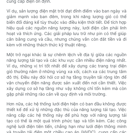
cung cấp điện ổn định.
Ví dụ, sản lượng điện mặt trời đạt đỉnh điểm vào ban ngày và
giảm mạnh vào ban đêm, trong khi năng lượng gió có thể
biến đổi đáng kể tùy thuộc vào điều kiện thời tiết. Để tích hợp
hiệu quả các nguồn năng lượng này, lưới điện cần phải linh
hoạt và thích ứng. Các giải pháp lưu trữ như pin có thể giúp
cân bằng cung và cầu, nhưng chúng vẫn còn đắt tiền và đi
kèm với những thách thức kỹ thuật riêng.
Một trở ngại khác là sự chênh lệch về địa lý giữa các nguồn
năng lượng tái tạo và các khu vực cần nhiều điện năng nhất.
Ví dụ, những vị trí tốt nhất để xây dựng các trang trại điện
gió thường nằm ở những vùng xa xôi, cách xa các trung tâm
đô thị. Điều này đòi hỏi cơ sở hạ tầng truyền tải rộng lớn để
vận chuyển điện năng được sản xuất đến nơi cần thiết. Việc
xây dựng cơ sở hạ tầng như vậy không chỉ tốn kém mà còn
gặp phải những rào cản về quy định và môi trường.
Hơn nữa, các hệ thống lưới điện hiện có ban đầu không được
thiết kế để xử lý những đặc thù của năng lượng tái tạo. Việc
nâng cấp các hệ thống này để phù hợp với năng lượng tái
tạo có thể là một quá trình phức tạp và tốn kém. Các công
nghệ lưới điện tiên tiến, chẳng hạn như lưới điện thông minh
và truyền tải điện một chiều cao áp (HVDC), cung cấp các