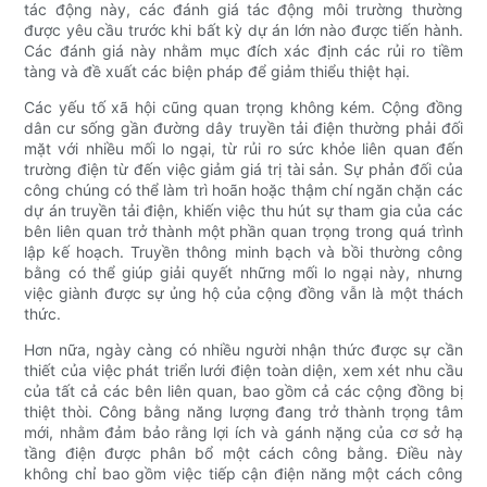
tác động này, các đánh giá tác động môi trường thường
được yêu cầu trước khi bất kỳ dự án lớn nào được tiến hành.
Các đánh giá này nhằm mục đích xác định các rủi ro tiềm
tàng và đề xuất các biện pháp để giảm thiểu thiệt hại.
Các yếu tố xã hội cũng quan trọng không kém. Cộng đồng
dân cư sống gần đường dây truyền tải điện thường phải đối
mặt với nhiều mối lo ngại, từ rủi ro sức khỏe liên quan đến
trường điện từ đến việc giảm giá trị tài sản. Sự phản đối của
công chúng có thể làm trì hoãn hoặc thậm chí ngăn chặn các
dự án truyền tải điện, khiến việc thu hút sự tham gia của các
bên liên quan trở thành một phần quan trọng trong quá trình
lập kế hoạch. Truyền thông minh bạch và bồi thường công
bằng có thể giúp giải quyết những mối lo ngại này, nhưng
việc giành được sự ủng hộ của cộng đồng vẫn là một thách
thức.
Hơn nữa, ngày càng có nhiều người nhận thức được sự cần
thiết của việc phát triển lưới điện toàn diện, xem xét nhu cầu
của tất cả các bên liên quan, bao gồm cả các cộng đồng bị
thiệt thòi. Công bằng năng lượng đang trở thành trọng tâm
mới, nhằm đảm bảo rằng lợi ích và gánh nặng của cơ sở hạ
tầng điện được phân bổ một cách công bằng. Điều này
không chỉ bao gồm việc tiếp cận điện năng một cách công