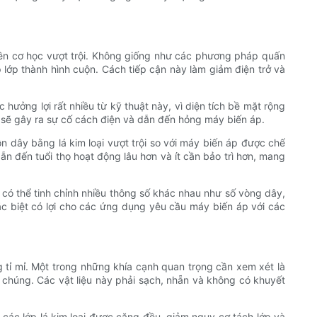
 bền cơ học vượt trội. Không giống như các phương pháp quấn
lớp thành hình cuộn. Cách tiếp cận này làm giảm điện trở và
hưởng lợi rất nhiều từ kỹ thuật này, vì diện tích bề mặt rộng
g sẽ gây ra sự cố cách điện và dẫn đến hỏng máy biến áp.
 dây bằng lá kim loại vượt trội so với máy biến áp được chế
n đến tuổi thọ hoạt động lâu hơn và ít cần bảo trì hơn, mang
 có thể tinh chỉnh nhiều thông số khác nhau như số vòng dây,
ặc biệt có lợi cho các ứng dụng yêu cầu máy biến áp với các
ợng tỉ mỉ. Một trong những khía cạnh quan trọng cần xem xét là
a chúng. Các vật liệu này phải sạch, nhẵn và không có khuyết
các lớp lá kim loại được căng đều, giảm nguy cơ tách lớp và