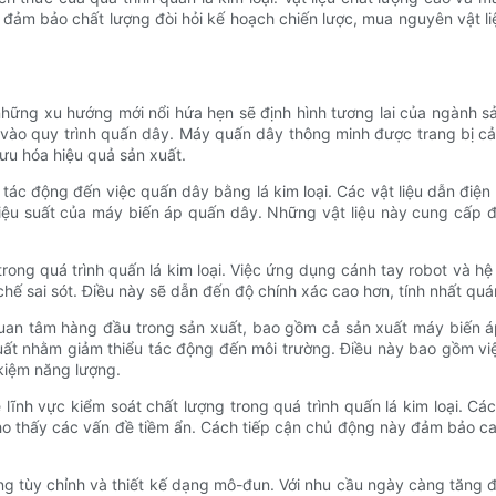
à đảm bảo chất lượng đòi hỏi kế hoạch chiến lược, mua nguyên vật l
 những xu hướng mới nổi hứa hẹn sẽ định hình tương lai của ngành s
 vào quy trình quấn dây. Máy quấn dây thông minh được trang bị cảm
 ưu hóa hiệu quả sản xuất.
tác động đến việc quấn dây bằng lá kim loại. Các vật liệu dẫn điện
iệu suất của máy biến áp quấn dây. Những vật liệu này cung cấp đ
ng quá trình quấn lá kim loại. Việc ứng dụng cánh tay robot và hệ t
hế sai sót. Điều này sẽ dẫn đến độ chính xác cao hơn, tính nhất quá
an tâm hàng đầu trong sản xuất, bao gồm cả sản xuất máy biến áp.
xuất nhằm giảm thiểu tác động đến môi trường. Điều này bao gồm việ
kiệm năng lượng.
ĩnh vực kiểm soát chất lượng trong quá trình quấn lá kim loại. Các
ho thấy các vấn đề tiềm ẩn. Cách tiếp cận chủ động này đảm bảo c
ng tùy chỉnh và thiết kế dạng mô-đun. Với nhu cầu ngày càng tăng đ