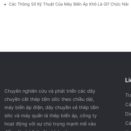
Các Thông Số Kỹ Thuật Của Máy Biến Áp Khô Là Gì? Chức Năng
Li
Chuyên nghiên cứu và phát triển các dây
Tr
chuyền cắt thép tấm silic theo chiều dài,
Cá
máy biến áp điện, dây chuyền xẻ thép tấm
Dị
silic và máy quấn lá thép biến áp, công ty
Cá
hoạt động với sự chú trọng mạnh mẽ vào