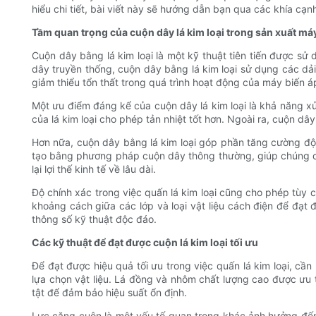
hiểu chi tiết, bài viết này sẽ hướng dẫn bạn qua các khía cạnh
Tầm quan trọng của cuộn dây lá kim loại trong sản xuất má
Cuộn dây bằng lá kim loại là một kỹ thuật tiên tiến được s
dây truyền thống, cuộn dây bằng lá kim loại sử dụng các dả
giảm thiểu tổn thất trong quá trình hoạt động của máy biến á
Một ưu điểm đáng kể của cuộn dây lá kim loại là khả năng xử 
của lá kim loại cho phép tản nhiệt tốt hơn. Ngoài ra, cuộn d
Hơn nữa, cuộn dây bằng lá kim loại góp phần tăng cường độ 
tạo bằng phương pháp cuộn dây thông thường, giúp chúng chịu
lại lợi thế kinh tế về lâu dài.
Độ chính xác trong việc quấn lá kim loại cũng cho phép tùy 
khoảng cách giữa các lớp và loại vật liệu cách điện để đạt
thông số kỹ thuật độc đáo.
Các kỹ thuật để đạt được cuộn lá kim loại tối ưu
Để đạt được hiệu quả tối ưu trong việc quấn lá kim loại, cần 
lựa chọn vật liệu. Lá đồng và nhôm chất lượng cao được ưu t
tật để đảm bảo hiệu suất ổn định.
Lực căng cuộn là một yếu tố quan trọng khác ảnh hưởng đến 