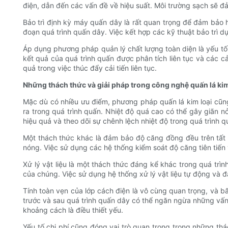
điện, dẫn đến các vấn đề về hiệu suất. Môi trường sạch sẽ đảm
Bảo trì định kỳ máy quấn dây là rất quan trọng để đảm bảo 
đoạn quá trình quấn dây. Việc kết hợp các kỹ thuật bảo trì d
Áp dụng phương pháp quản lý chất lượng toàn diện là yếu tố 
kết quả của quá trình quấn được phân tích liên tục và các c
quả trong việc thúc đẩy cải tiến liên tục.
Những thách thức và giải pháp trong công nghệ quấn lá kim
Mặc dù có nhiều ưu điểm, phương pháp quấn lá kim loại cũng
ra trong quá trình quấn. Nhiệt độ quá cao có thể gây giãn n
hiệu quả và theo dõi sự chênh lệch nhiệt độ trong quá trình q
Một thách thức khác là đảm bảo độ căng đồng đều trên tất
nóng. Việc sử dụng các hệ thống kiểm soát độ căng tiên tiến
Xử lý vật liệu là một thách thức đáng kể khác trong quá trì
của chúng. Việc sử dụng hệ thống xử lý vật liệu tự động và đ
Tính toàn vẹn của lớp cách điện là vô cùng quan trọng, và b
trước và sau quá trình quấn dây có thể ngăn ngừa những vấn đề
khoảng cách là điều thiết yếu.
Yếu tố chi phí cũng đóng vai trò quan trọng trong những thác