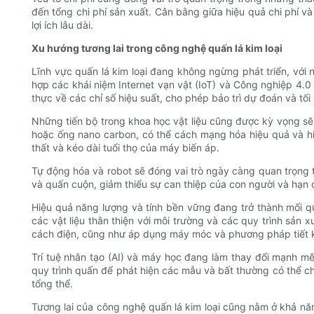
đến tổng chi phí sản xuất. Cân bằng giữa hiệu quả chi phí v
lợi ích lâu dài.
Xu hướng tương lai trong công nghệ quấn lá kim loại
Lĩnh vực quấn lá kim loại đang không ngừng phát triển, với
hợp các khái niệm Internet vạn vật (IoT) và Công nghiệp 4.0
thực về các chỉ số hiệu suất, cho phép bảo trì dự đoán và tối
Những tiến bộ trong khoa học vật liệu cũng được kỳ vọng sẽ 
hoặc ống nano carbon, có thể cách mạng hóa hiệu quả và h
thất và kéo dài tuổi thọ của máy biến áp.
Tự động hóa và robot sẽ đóng vai trò ngày càng quan trọng tro
và quấn cuộn, giảm thiểu sự can thiệp của con người và hạn c
Hiệu quả năng lượng và tính bền vững đang trở thành mối qu
các vật liệu thân thiện với môi trường và các quy trình sản 
cách điện, cũng như áp dụng máy móc và phương pháp tiết 
Trí tuệ nhân tạo (AI) và máy học đang làm thay đổi mạnh mẽ l
quy trình quấn để phát hiện các mẫu và bất thường có thể c
tổng thể.
Tương lai của công nghệ quấn lá kim loại cũng nằm ở khả nă