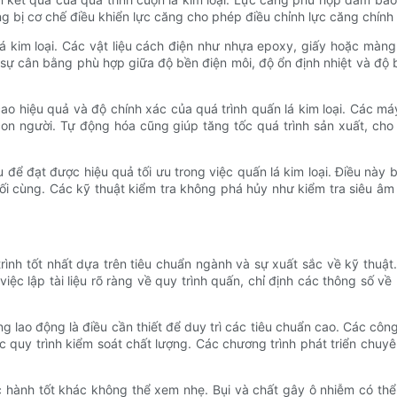
g bị cơ chế điều khiển lực căng cho phép điều chỉnh lực căng chính 
 kim loại. Các vật liệu cách điện như nhựa epoxy, giấy hoặc màng 
 sự cân bằng phù hợp giữa độ bền điện môi, độ ổn định nhiệt và độ 
o hiệu quả và độ chính xác của quá trình quấn lá kim loại. Các má
 con người. Tự động hóa cũng giúp tăng tốc quá trình sản xuất, 
 để đạt được hiệu quả tối ưu trong việc quấn lá kim loại. Điều này b
i cùng. Các kỹ thuật kiểm tra không phá hủy như kiểm tra siêu âm 
 trình tốt nhất dựa trên tiêu chuẩn ngành và sự xuất sắc về kỹ thuật
ệc lập tài liệu rõ ràng về quy trình quấn, chỉ định các thông số về
ng lao động là điều cần thiết để duy trì các tiêu chuẩn cao. Các cô
 quy trình kiểm soát chất lượng. Các chương trình phát triển chuyê
c hành tốt khác không thể xem nhẹ. Bụi và chất gây ô nhiễm có th