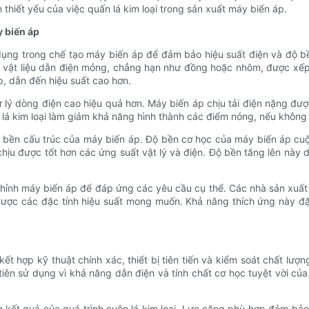
 thiết yếu của việc quấn lá kim loại trong sản xuất máy biến áp.
y biến áp
ử dụng trong chế tạo máy biến áp để đảm bảo hiệu suất điện và độ
i vật liệu dẫn điện mỏng, chẳng hạn như đồng hoặc nhôm, được xếp 
p, dẫn đến hiệu suất cao hơn.
lý dòng điện cao hiệu quả hơn. Máy biến áp chịu tải điện nặng được 
ây lá kim loại làm giảm khả năng hình thành các điểm nóng, nếu khôn
bền cấu trúc của máy biến áp. Độ bền cơ học của máy biến áp cuộn
 được tốt hơn các ứng suất vật lý và điện. Độ bền tăng lên này dẫ
chỉnh máy biến áp để đáp ứng các yêu cầu cụ thể. Các nhà sản xuất
 được các đặc tính hiệu suất mong muốn. Khả năng thích ứng này đ
kết hợp kỹ thuật chính xác, thiết bị tiên tiến và kiểm soát chất lư
iên sử dụng vì khả năng dẫn điện và tính chất cơ học tuyệt vời củ
kết quả của quá trình cuộn lá kim loại. Lực căng phù hợp đảm bảo 