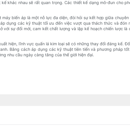
t kế khác nhau sẽ rất quan trọng. Các thiết kế dạng mô-đun cho ph
t máy biến áp là một nỗ lực đa diện, đòi hỏi sự kết hợp giữa chuyên 
 áp dụng các kỹ thuật tối ưu đến việc vượt qua thách thức và đón 
 với sự đổi mới, cam kết chất lượng và lập kế hoạch chiến lược là 
 xuất hiện, lĩnh vực quấn lá kim loại sẽ có những thay đổi đáng kể. Đ
nh tranh. Bằng cách áp dụng các kỹ thuật tiên tiến và phương pháp t
 ứng nhu cầu ngày càng tăng của thế giới hiện đại.