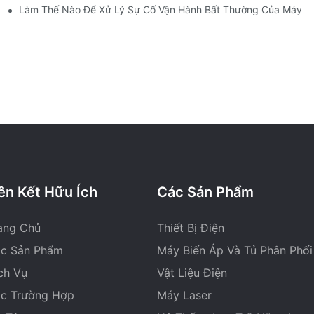
 Của Từng Loại Máy Biến Áp Là Gì?
Làm Thế Nào Để Xử Lý Sự Cố Vận Hành Bất Thường Của Máy Bi
ên Kết Hữu Ích
Các Sản Phẩm
ang Chủ
Thiết Bị Điện
c Sản Phẩm
Máy Biến Áp Và Tủ Phân Phối
ch Vụ
Vật Liệu Điện
c Trường Hợp
Máy Laser