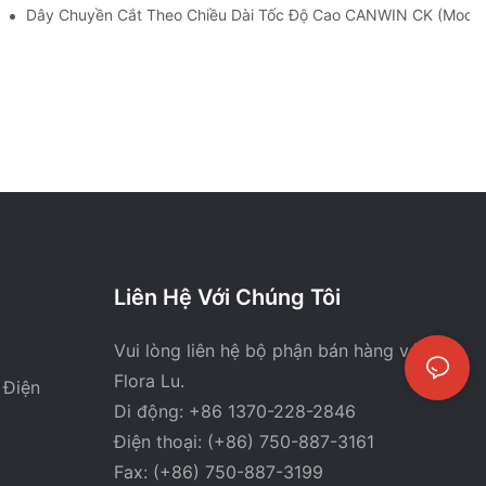
ến Áp?
Dây Chuyền Cắt Theo Chiều Dài Tốc Độ Cao CANWIN CK (Mode
Liên Hệ Với Chúng Tôi
Vui lòng liên hệ bộ phận bán hàng với bà
Flora Lu.
 Điện
Di động: +86 1370-228-2846
Điện thoại: (+86) 750-887-3161
Fax: (+86) 750-887-3199