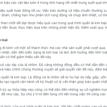
 bảo các vật liệu luôn ở trong tình trạng tốt nhất trong suốt quá trì
hiệu suất hoạt động tối ưu. Việc bảo dưỡng và hiệu chuẩn thường xu
ự đoán, chẳng hạn như phân tích rung động và chụp ảnh nhiệt, có thể
then chốt để đạt được hiệu quả cao trong quá trình quấn lá kim loại
ải tiến được thực hiện dựa trên những phát hiện đó. Kiểm soát quy 
 loại
 đi kèm với một số thách thức mà các nhà sản xuất phải vượt qua. M
ở nhiệt, dẫn đến biến dạng lá kim loại và làm ảnh hưởng đến tính to
uấn có thể giảm thiểu vấn đề này.
 cả các lớp của lá nhôm. Độ căng không đồng đều có thể dẫn đến c
 và hiệu chỉnh chúng thường xuyên sẽ giải quyết vấn đề này, đảm b
nh quấn lá kim loại. Lá đồng và lá nhôm dễ bị hư hại do nếp gấp, uố
ào tạo người vận hành về kỹ thuật xử lý cẩn thận giúp bảo quản chất 
ất kỳ sự thỏa hiệp nào cũng có thể dẫn đến những sự cố nghiêm trọ
 như vậy. Sự chú ý tỉ mỉ đến từng chi tiết trong việc thi công các 
h thức của quá trình quấn lá kim loại. Vật liệu chất lượng cao và 