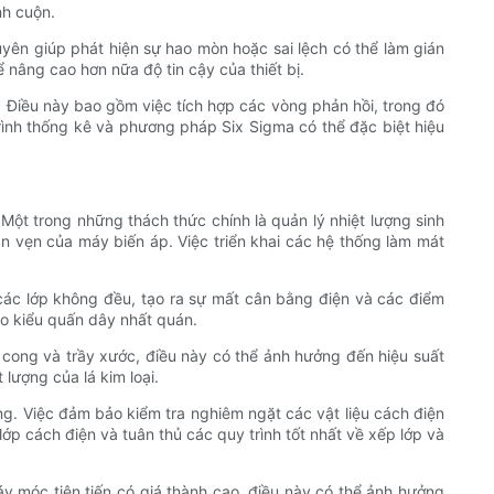
nh cuộn.
yên giúp phát hiện sự hao mòn hoặc sai lệch có thể làm gián
 nâng cao hơn nữa độ tin cậy của thiết bị.
. Điều này bao gồm việc tích hợp các vòng phản hồi, trong đó
trình thống kê và phương pháp Six Sigma có thể đặc biệt hiệu
ột trong những thách thức chính là quản lý nhiệt lượng sinh
àn vẹn của máy biến áp. Việc triển khai các hệ thống làm mát
ác lớp không đều, tạo ra sự mất cân bằng điện và các điểm
ảo kiểu quấn dây nhất quán.
n cong và trầy xước, điều này có thể ảnh hưởng đến hiệu suất
lượng của lá kim loại.
ng. Việc đảm bảo kiểm tra nghiêm ngặt các vật liệu cách điện
lớp cách điện và tuân thủ các quy trình tốt nhất về xếp lớp và
máy móc tiên tiến có giá thành cao, điều này có thể ảnh hưởng