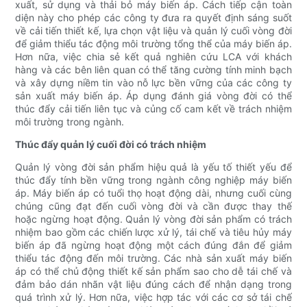
xuất, sử dụng và thải bỏ máy biến áp. Cách tiếp cận toàn
diện này cho phép các công ty đưa ra quyết định sáng suốt
về cải tiến thiết kế, lựa chọn vật liệu và quản lý cuối vòng đời
để giảm thiểu tác động môi trường tổng thể của máy biến áp.
Hơn nữa, việc chia sẻ kết quả nghiên cứu LCA với khách
hàng và các bên liên quan có thể tăng cường tính minh bạch
và xây dựng niềm tin vào nỗ lực bền vững của các công ty
sản xuất máy biến áp. Áp dụng đánh giá vòng đời có thể
thúc đẩy cải tiến liên tục và củng cố cam kết về trách nhiệm
môi trường trong ngành.
Thúc đẩy quản lý cuối đời có trách nhiệm
Quản lý vòng đời sản phẩm hiệu quả là yếu tố thiết yếu để
thúc đẩy tính bền vững trong ngành công nghiệp máy biến
áp. Máy biến áp có tuổi thọ hoạt động dài, nhưng cuối cùng
chúng cũng đạt đến cuối vòng đời và cần được thay thế
hoặc ngừng hoạt động. Quản lý vòng đời sản phẩm có trách
nhiệm bao gồm các chiến lược xử lý, tái chế và tiêu hủy máy
biến áp đã ngừng hoạt động một cách đúng đắn để giảm
thiểu tác động đến môi trường. Các nhà sản xuất máy biến
áp có thể chủ động thiết kế sản phẩm sao cho dễ tái chế và
đảm bảo dán nhãn vật liệu đúng cách để nhận dạng trong
quá trình xử lý. Hơn nữa, việc hợp tác với các cơ sở tái chế