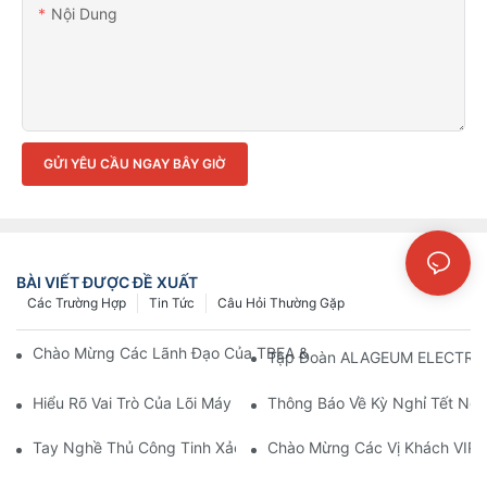
Nội Dung
GỬI YÊU CẦU NGAY BÂY GIỜ
BÀI VIẾT ĐƯỢC ĐỀ XUẤT
Các Trường Hợp
Tin Tức
Câu Hỏi Thường Gặp
Chào Mừng Các Lãnh Đạo Của TBEA & BSEA Đến Thăm Nhà Máy
Tập Đoàn ALAGEUM ELECTRIC
Hiểu Rõ Vai Trò Của Lõi Máy Biến Áp Trong Mạng Lưới Phân Phố
Thông Báo Về Kỳ Nghỉ Tết N
Tay Nghề Thủ Công Tinh Xảo Của CANWIN Đã Giành Được Sự 
Chào Mừng Các Vị Khách VIP 