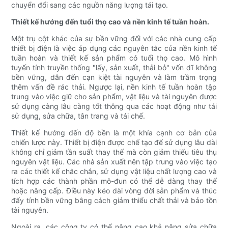
chuyển đổi sang các nguồn năng lượng tái tạo.
Thiết kế hướng đến tuổi thọ cao và nền kinh tế tuần hoàn.
Một trụ cột khác của sự bền vững đối với các nhà cung cấp
thiết bị điện là việc áp dụng các nguyên tắc của nền kinh tế
tuần hoàn và thiết kế sản phẩm có tuổi thọ cao. Mô hình
tuyến tính truyền thống "lấy, sản xuất, thải bỏ" vốn dĩ không
bền vững, dẫn đến cạn kiệt tài nguyên và làm trầm trọng
thêm vấn đề rác thải. Ngược lại, nền kinh tế tuần hoàn tập
trung vào việc giữ cho sản phẩm, vật liệu và tài nguyên được
sử dụng càng lâu càng tốt thông qua các hoạt động như tái
sử dụng, sửa chữa, tân trang và tái chế.
Thiết kế hướng đến độ bền là một khía cạnh cơ bản của
chiến lược này. Thiết bị điện được chế tạo để sử dụng lâu dài
không chỉ giảm tần suất thay thế mà còn giảm thiểu tiêu thụ
nguyên vật liệu. Các nhà sản xuất nên tập trung vào việc tạo
ra các thiết kế chắc chắn, sử dụng vật liệu chất lượng cao và
tích hợp các thành phần mô-đun có thể dễ dàng thay thế
hoặc nâng cấp. Điều này kéo dài vòng đời sản phẩm và thúc
đẩy tính bền vững bằng cách giảm thiểu chất thải và bảo tồn
tài nguyên.
Ngoài ra, các công ty có thể nâng cao khả năng sửa chữa