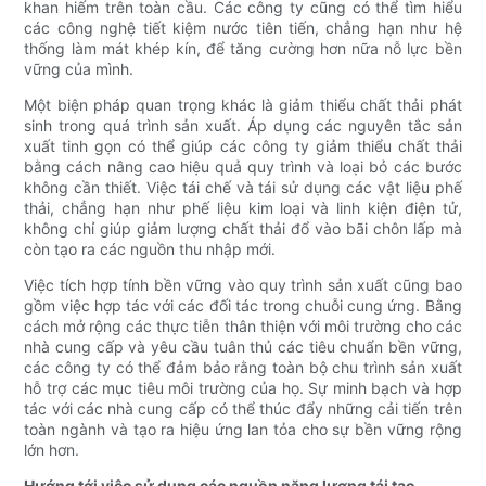
khan hiếm trên toàn cầu. Các công ty cũng có thể tìm hiểu
các công nghệ tiết kiệm nước tiên tiến, chẳng hạn như hệ
thống làm mát khép kín, để tăng cường hơn nữa nỗ lực bền
vững của mình.
Một biện pháp quan trọng khác là giảm thiểu chất thải phát
sinh trong quá trình sản xuất. Áp dụng các nguyên tắc sản
xuất tinh gọn có thể giúp các công ty giảm thiểu chất thải
bằng cách nâng cao hiệu quả quy trình và loại bỏ các bước
không cần thiết. Việc tái chế và tái sử dụng các vật liệu phế
thải, chẳng hạn như phế liệu kim loại và linh kiện điện tử,
không chỉ giúp giảm lượng chất thải đổ vào bãi chôn lấp mà
còn tạo ra các nguồn thu nhập mới.
Việc tích hợp tính bền vững vào quy trình sản xuất cũng bao
gồm việc hợp tác với các đối tác trong chuỗi cung ứng. Bằng
cách mở rộng các thực tiễn thân thiện với môi trường cho các
nhà cung cấp và yêu cầu tuân thủ các tiêu chuẩn bền vững,
các công ty có thể đảm bảo rằng toàn bộ chu trình sản xuất
hỗ trợ các mục tiêu môi trường của họ. Sự minh bạch và hợp
tác với các nhà cung cấp có thể thúc đẩy những cải tiến trên
toàn ngành và tạo ra hiệu ứng lan tỏa cho sự bền vững rộng
lớn hơn.
Hướng tới việc sử dụng các nguồn năng lượng tái tạo