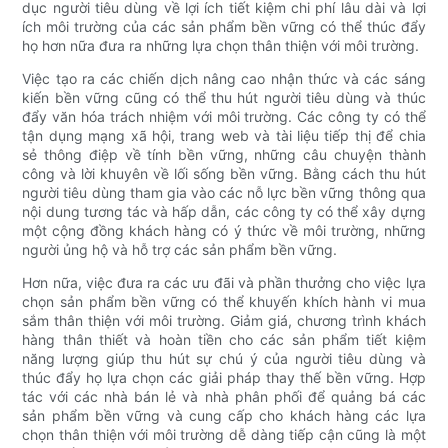
dục người tiêu dùng về lợi ích tiết kiệm chi phí lâu dài và lợi
ích môi trường của các sản phẩm bền vững có thể thúc đẩy
họ hơn nữa đưa ra những lựa chọn thân thiện với môi trường.
Việc tạo ra các chiến dịch nâng cao nhận thức và các sáng
kiến ​​bền vững cũng có thể thu hút người tiêu dùng và thúc
đẩy văn hóa trách nhiệm với môi trường. Các công ty có thể
tận dụng mạng xã hội, trang web và tài liệu tiếp thị để chia
sẻ thông điệp về tính bền vững, những câu chuyện thành
công và lời khuyên về lối sống bền vững. Bằng cách thu hút
người tiêu dùng tham gia vào các nỗ lực bền vững thông qua
nội dung tương tác và hấp dẫn, các công ty có thể xây dựng
một cộng đồng khách hàng có ý thức về môi trường, những
người ủng hộ và hỗ trợ các sản phẩm bền vững.
Hơn nữa, việc đưa ra các ưu đãi và phần thưởng cho việc lựa
chọn sản phẩm bền vững có thể khuyến khích hành vi mua
sắm thân thiện với môi trường. Giảm giá, chương trình khách
hàng thân thiết và hoàn tiền cho các sản phẩm tiết kiệm
năng lượng giúp thu hút sự chú ý của người tiêu dùng và
thúc đẩy họ lựa chọn các giải pháp thay thế bền vững. Hợp
tác với các nhà bán lẻ và nhà phân phối để quảng bá các
sản phẩm bền vững và cung cấp cho khách hàng các lựa
chọn thân thiện với môi trường dễ dàng tiếp cận cũng là một