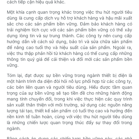
cách tiếp cận hiệu quả khác.
Một khía cạnh quan trọng khác trong việc thu hút người tiêu
dùng là cung cấp dịch vụ hỗ trợ khách hàng và hậu mãi xuất
sắc cho các sản phẩm bền vững. Đảm bảo khách hàng có
trải nghiệm tích cực với các sản phẩm bền vững có thể xây
dựng lòng tin và sự trung thành. Các công ty nên cung cấp
hướng dẫn về cách sử dụng, bảo trì và sửa chữa sản phẩm
để nâng cao tuổi thọ và hiệu suất của sản phẩm. Ngoài ra,
việc thu thập phản hồi từ khách hàng có thể cung cấp những
thông tin quý giá để cải thiện và đổi mới các sản phẩm bền
vững.
Tóm lại, đạt được sự bền vững trong ngành thiết bị điện là
một hành trình đa diện đòi hỏi nỗ lực phối hợp từ các công ty,
các bên liên quan và người tiêu dùng. Hiểu được tầm quan
trọng của sự bền vững sẽ tạo tiền đề cho những hành động
mang tính chuyển đổi, trong khi việc thực hiện các quy trình
sản xuất thân thiện với môi trường, sử dụng các nguồn năng
lượng tái tạo, thiết kế sản phẩm có tuổi thọ cao và hướng đến
nền kinh tế tuần hoàn, cùng với việc thu hút người tiêu dùng
là những chiến lược quan trọng thúc đẩy sự thay đổi trong
ngành.
Bằng cách áp dụng các chiến lược bền vững này, các nhà