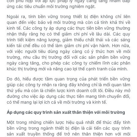
còn phù hợp với áp lực pháp lý ngày càng tăng nhằm đáp
ứng các tiêu chuẩn môi trường nghiêm ngặt.
Ngoài ra, tính bền vững trong thiết bị điện không chỉ liên
quan đến việc bảo vệ môi trường mà còn cả tính khả thi về
kinh tế. Các công ty áp dụng các thực tiễn bền vững thường
nhận thấy rằng họ có thể giảm chi phí về lâu dài. Các quy
trình tiết kiệm năng lượng, giảm thiểu chất thải và các sáng
kiến ​​tái chế đều có thể làm giảm chi phí vận hành. Hơn nữa,
với việc người tiêu dùng ngày càng có ý thức hơn về môi
trường, nhu cầu thị trường đối với các sản phẩm bền vững
ngày càng tăng, cho phép các công ty chiếm lĩnh các phân
khúc thị trường mới và nâng cao lợi thế cạnh tranh của mình.
Do đó, hiểu được tầm quan trọng của phát triển bền vững
giúp các công ty nhận ra rằng đây không chỉ là mối quan tâm
thứ yếu mà còn là chiến lược kinh doanh cốt lõi. Điều này mở
đường cho việc áp dụng các thực tiễn mang tính chuyển đổi,
có thể mang lại lợi ích cả về môi trường và kinh tế.
Áp dụng các quy trình sản xuất thân thiện với môi trường
Một trong những chiến lược hiệu quả nhất để thúc đẩy tính
bền vững trong ngành thiết bị điện là cải tiến các quy trình
sản xuất truyền thống để trở nên thân thiện hơn với môi