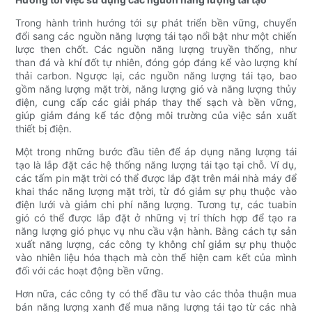
Trong hành trình hướng tới sự phát triển bền vững, chuyển
đổi sang các nguồn năng lượng tái tạo nổi bật như một chiến
lược then chốt. Các nguồn năng lượng truyền thống, như
than đá và khí đốt tự nhiên, đóng góp đáng kể vào lượng khí
thải carbon. Ngược lại, các nguồn năng lượng tái tạo, bao
gồm năng lượng mặt trời, năng lượng gió và năng lượng thủy
điện, cung cấp các giải pháp thay thế sạch và bền vững,
giúp giảm đáng kể tác động môi trường của việc sản xuất
thiết bị điện.
Một trong những bước đầu tiên để áp dụng năng lượng tái
tạo là lắp đặt các hệ thống năng lượng tái tạo tại chỗ. Ví dụ,
các tấm pin mặt trời có thể được lắp đặt trên mái nhà máy để
khai thác năng lượng mặt trời, từ đó giảm sự phụ thuộc vào
điện lưới và giảm chi phí năng lượng. Tương tự, các tuabin
gió có thể được lắp đặt ở những vị trí thích hợp để tạo ra
năng lượng gió phục vụ nhu cầu vận hành. Bằng cách tự sản
xuất năng lượng, các công ty không chỉ giảm sự phụ thuộc
vào nhiên liệu hóa thạch mà còn thể hiện cam kết của mình
đối với các hoạt động bền vững.
Hơn nữa, các công ty có thể đầu tư vào các thỏa thuận mua
bán năng lượng xanh để mua năng lượng tái tạo từ các nhà