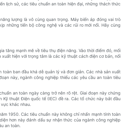
ển lịch sử, các tiêu chuẩn an toàn hiện đại, những thách thức
 năng lượng là vô cùng quan trọng. Máy biến áp đóng vai trò
 kịp những tiến bộ công nghệ và các rủi ro mới nổi. Hãy cùng
ia tăng mạnh mẽ về tiêu thụ điện năng. Vào thời điểm đó, mối
xuất hiện với trọng tâm là các kỹ thuật cách điện cơ bản, nối
n toàn ban đầu khá dễ quản lý và đơn giản. Các nhà sản xuất
 đoạn này, ngành công nghiệp thiếu các yêu cầu an toàn tiêu
chuẩn an toàn ngày càng trở nên rõ rệt. Giai đoạn này chứng
an Kỹ thuật Điện quốc tế (IEC) đề ra. Các tổ chức này bắt đầu
u vực khác nhau.
 năm 1950. Các tiêu chuẩn này không chỉ nhấn mạnh tính toàn
n diện hơn này đánh dấu sự nhận thức của ngành công nghiệp
ầu an toàn.