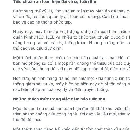
Tiêu chuẩn an toàn hiện đại và sự tuân thủ
Bước sang thế kỷ 21, lĩnh vực an toàn máy biến áp đã thay 
và do đó, cả cách quản lý an toàn của chúng. Các tiêu chuẩn
bảo vệ các hệ thống phức tạp.
Ngày nay, máy biến áp hoạt động ở điện áp cao hơn nhiều 
quản lý như IEC, IEEE và nhiều tổ chức tiêu chuẩn quốc gi
năng tương tác với các hệ thống khác. Những hướng dẫn này
thủ các yêu cầu quy định.
Một thành phần then chốt của các tiêu chuẩn an toàn hiện đ
bản mô phỏng sự cố là một phần không thể thiếu của các quy
các yêu cầu chung đối với máy biến áp phân phối, điện lực v
Hơn nữa, an ninh mạng đã nổi lên như một khía cạnh quan trọn
thống giám sát từ xa, máy biến áp hiện nay dễ bị tấn côn
các biện pháp an toàn vật lý và điện truyền thống.
Những thách thức trong việc đảm bảo tuân thủ
Mặc dù các tiêu chuẩn an toàn hiện đại rất khắt khe, việc đả
triển nhanh chóng của công nghệ. Khi các vật liệu mới, triết l
tốc độ đổi mới.
Một thách thức đáng kể khác đến từ tính chất toàn cầu của