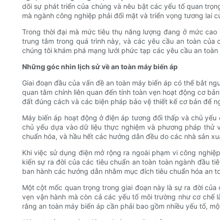
dõi sự phát triển của chúng và nêu bật các yếu tố quan trọng
mà ngành công nghiệp phải đối mặt và triển vọng tương lai c
Trong thời đại mà mức tiêu thụ năng lượng đang ở mức cao k
trung tâm trong quá trình này, và các yêu cầu an toàn của c
chúng tôi khám phá mạng lưới phức tạp các yêu cầu an toàn 
Những góc nhìn lịch sử về an toàn máy biến áp
Giai đoạn đầu của vấn đề an toàn máy biến áp có thể bắt ngu
quan tâm chính liên quan đến tính toàn vẹn hoạt động cơ bản 
đất đúng cách và các biện pháp bảo vệ thiết kế cơ bản để n
Máy biến áp hoạt động ở điện áp tương đối thấp và chủ yếu 
chủ yếu dựa vào dữ liệu thực nghiệm và phương pháp thử và 
chuẩn hóa, và hầu hết các hướng dẫn đều do các nhà sản xuấ
Khi việc sử dụng điện mở rộng ra ngoài phạm vi công nghiệp
kiến ​​sự ra đời của các tiêu chuẩn an toàn toàn ngành đầu t
ban hành các hướng dẫn nhằm mục đích tiêu chuẩn hóa an toà
Một cột mốc quan trọng trong giai đoạn này là sự ra đời củ
vẹn vận hành mà còn cả các yếu tố môi trường như cơ chế l
rằng an toàn máy biến áp cần phải bao gồm nhiều yếu tố, một 