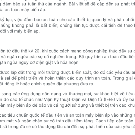
 đảm bảo sự tuân thủ của ngành. Bài viết sẽ đề cập đến sự phát tri
ủa an toàn máy biến áp.
ỷ lục, việc đảm bảo an toàn cho các thiết bị quản lý và phân phối
húng không phải là bất biến; chúng liên tục được cải tiến để theo
đối với máy biến áp.
ồn từ đầu thế kỷ 20, khi cuộc cách mạng công nghiệp thúc đẩy sự g
và ngăn ngừa các sự cố nghiêm trọng. Bộ quy trình an toàn đầu tiên 
găn ngừa nguy cơ điện giật và hỏa hoạn.
được lắp đặt trong môi trường được kiểm soát, do đó các yêu cầu a
sai để phát triển và hoàn thiện các quy trình an toàn. Trong giai
t riêng lẻ hoặc chính quyền địa phương đưa ra.
 sang các ứng dụng dân dụng và thương mại, sự khác biệt về tiêu 
iên do các tổ chức như Viện Kỹ thuật Điện và Điện tử (IEEE) và Ủy b
n máy biến áp để bảo vệ cả người sử dụng và thiết bị trên các kh
a các tiêu chuẩn quốc tế đầu tiên về an toàn máy biến áp vào những
àm mát và ngăn chặn sự cố tràn dầu tiềm tàng. Cách tiếp cận toà
số trong đó sẽ có tác động lâu dài đến sự phát triển của các yêu c