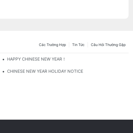
Các Trường Hợp
Tin Tức
Câu Hỏi Thường Gặp
 Được Không?
HAPPY CHINESE NEW YEAR！
NWIN Phát Triển Là Gì?
CHINESE NEW YEAR HOLIDAY NOTICE