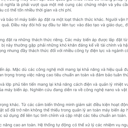
có nghĩa là phải vượt qua một mê cung các chứng nhận và yêu cầu
 có thể tốn nhiều thời gian và chi phí.
 và bảo trì máy biến áp đặt ra một loạt thách thức khác. Người vận 
uả. Điều này đòi hỏi sự đầu tư liên tục vào đào tạo và giáo dục, đ
cũng đặt ra những thách thức riêng. Các máy biến áp được lắp đặt t
iết bị này thường gặp phải những khó khăn đáng kể về tài chính và
rọng nhưng đầy thách thức đối với nhiều công ty điện lực và ngành c
 biến áp. Mặc dù các công nghệ mới mang lại khả năng và hiệu quả 
an trọng trong việc nâng cao tiêu chuẩn an toàn và đảm bảo tuân thủ
u và lớp phủ tiên tiến mang lại khả năng cách điện và quản lý nhiệt 
của máy biến áp. Nghiên cứu đang diễn ra về công nghệ nano và vật
 trọng khác. Từ các cảm biến thông minh giám sát điều kiện hoạt độn
uật số đã trở nên không thể thiếu trong quản lý an toàn máy biến áp
 sử dụng để liên tục tinh chỉnh và cập nhật các tiêu chuẩn an toàn.
c nâng cao an toàn. Hệ thống tự động có thể xử lý các nhiệm vụ ng