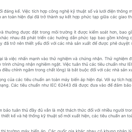
đổi đáng kể. Việc tích hợp công nghệ kỹ thuật số và lưới điện thôn
 an toàn hiện đại đã trở thành sự kết hợp phức tạp giữa các giao th
và thường được đặt trong môi trường ít được kiểm soát hơn, bao g
a khác nhau đã phát triển các hướng dẫn phức tạp bao gồm không ch
 đã trở nên thiết yếu đối với các nhà sản xuất để được phê duyệt
ại là việc nhấn mạnh vào thử nghiệm và chứng nhận. Thử nghiệm điệ
 trình chứng nhận nghiêm ngặt. Việc tuân thủ các tiêu chuẩn như IE
à điều chỉnh ngâm trong chất lỏng) là bắt buộc đối với các nhà sả
g của các tiêu chuẩn an toàn máy biến áp hiện đại. Với sự tích hợp
g mạng. Các tiêu chuẩn như IEC 62443 đã được đưa vào để đảm bảo 
m bảo tuân thủ đầy đủ vẫn là một thách thức đối với nhiều người tr
ý thiết kế và hệ thống kỹ thuật số mới xuất hiện, các tiêu chuẩn an 
 thị trường máy biến áp. Các quốc gia khác nhau có khung pháp lý