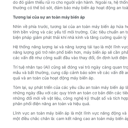
do đó giảm thiểu rủi ro cho người vận hành. Ngoài ra, hệ th
thường có thể bỏ sót, đảm bảo máy biến áp hoạt động an toà
Tương lai của sự an toàn máy biến áp
Nhìn về phía trước, tương lai của an toàn máy biến áp hứa
tính bền vững và các yếu tố môi trường. Các tiêu chuẩn an 
biện pháp giảm phát thải khí nhà kính và tăng cường quản lý
Hệ thống năng lượng lai và năng lượng tái tạo là một lĩnh vự
năng lượng gió trở nên phổ biến hơn, máy biến áp sẽ cần phải
các vấn đề như công suất đầu vào thay đổi, ổn định lưới điện
Trí tuệ nhân tạo (AI) cũng sẽ đóng vai trò ngày càng quan tr
mẫu và bất thường, cung cấp cảnh báo sớm về các vấn đề an to
quả và an toàn của hoạt động máy biến áp.
Tóm lại, sự phát triển của các yêu cầu an toàn máy biến áp
những ngày đầu với các quy trình an toàn cơ bản đến các tiê
những đổi mới về vật liệu, công nghệ kỹ thuật số và tích hợ
phân phối điện năng an toàn và hiệu quả.
Lĩnh vực an toàn máy biến áp là một lĩnh vực năng động và 
một điều chắc chắn là: cam kết nâng cao an toàn máy biến áp
.