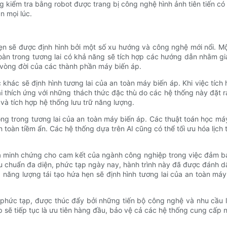
ống kiểm tra bằng robot được trang bị công nghệ hình ảnh tiên tiến 
n mọi lúc.
 hẹn sẽ được định hình bởi một số xu hướng và công nghệ mới nổi. 
toàn trong tương lai có khả năng sẽ tích hợp các hướng dẫn nhằm 
 vòng đời của các thành phần máy biến áp.
c khác sẽ định hình tương lai của an toàn máy biến áp. Khi việc tíc
 thích ứng với những thách thức đặc thù do các hệ thống này đặt ra
 và tích hợp hệ thống lưu trữ năng lượng.
ọng trong tương lai của an toàn máy biến áp. Các thuật toán học má
àn tiềm ẩn. Các hệ thống dựa trên AI cũng có thể tối ưu hóa lịch t
 là minh chứng cho cam kết của ngành công nghiệp trong việc đảm b
u chuẩn đa diện, phức tạp ngày nay, hành trình này đã được đánh dấu
p năng lượng tái tạo hứa hẹn sẽ định hình tương lai của an toàn m
phức tạp, được thúc đẩy bởi những tiến bộ công nghệ và nhu cầu luô
 sẽ tiếp tục là ưu tiên hàng đầu, bảo vệ cả các hệ thống cung cấp 