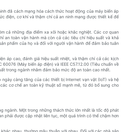
g minh đã cách mạng hóa cách thức hoạt động của máy biến áp
ức điện, cơ khí và thậm chí cả an ninh mạng được thiết kế để
ồm cả những địa điểm xa xôi hoặc khắc nghiệt. Các cơ quan
ỉ an toàn vận hành mà còn cả các tiêu chí hiệu suất và khả
 sản phẩm của họ và đối với người vận hành để đảm bảo tuân
n áp cao, đánh giá hiệu suất nhiệt, và thậm chí cả các kịch
C 60076 (Máy biến áp điện) và IEEE C57.12.00 (Tiêu chuẩn về
n xuất trong ngành nhằm đảm bảo mức độ an toàn cao nhất.
 ngày càng tăng của các thiết bị Internet vạn vật (IoT) và hệ
các cơ chế an toàn kỹ thuật số mạnh mẽ, từ đó bổ sung cho
ong ngành. Một trong những thách thức lớn nhất là tốc độ phát
toàn phải được cập nhật liên tục, một quá trình có thể chậm hơn
 khác nhau, thường mâu thuẫn với nhau. Đối với các nhà sản