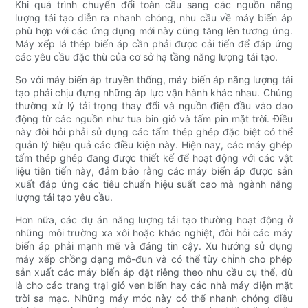
Khi quá trình chuyển đổi toàn cầu sang các nguồn năng
lượng tái tạo diễn ra nhanh chóng, nhu cầu về máy biến áp
phù hợp với các ứng dụng mới này cũng tăng lên tương ứng.
Máy xếp lá thép biến áp cần phải được cải tiến để đáp ứng
các yêu cầu đặc thù của cơ sở hạ tầng năng lượng tái tạo.
So với máy biến áp truyền thống, máy biến áp năng lượng tái
tạo phải chịu đựng những áp lực vận hành khác nhau. Chúng
thường xử lý tải trọng thay đổi và nguồn điện đầu vào dao
động từ các nguồn như tua bin gió và tấm pin mặt trời. Điều
này đòi hỏi phải sử dụng các tấm thép ghép đặc biệt có thể
quản lý hiệu quả các điều kiện này. Hiện nay, các máy ghép
tấm thép ghép đang được thiết kế để hoạt động với các vật
liệu tiên tiến này, đảm bảo rằng các máy biến áp được sản
xuất đáp ứng các tiêu chuẩn hiệu suất cao mà ngành năng
lượng tái tạo yêu cầu.
Hơn nữa, các dự án năng lượng tái tạo thường hoạt động ở
những môi trường xa xôi hoặc khắc nghiệt, đòi hỏi các máy
biến áp phải mạnh mẽ và đáng tin cậy. Xu hướng sử dụng
máy xếp chồng dạng mô-đun và có thể tùy chỉnh cho phép
sản xuất các máy biến áp đặt riêng theo nhu cầu cụ thể, dù
là cho các trang trại gió ven biển hay các nhà máy điện mặt
trời sa mạc. Những máy móc này có thể nhanh chóng điều