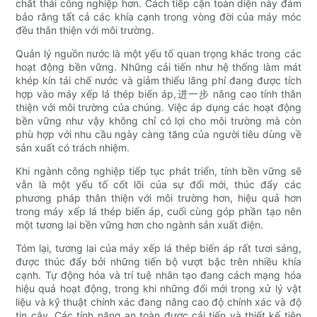
chất thải công nghiệp hơn. Cách tiếp cận toàn diện này đảm
bảo rằng tất cả các khía cạnh trong vòng đời của máy móc
đều thân thiện với môi trường.
Quản lý nguồn nước là một yếu tố quan trọng khác trong các
hoạt động bền vững. Những cải tiến như hệ thống làm mát
khép kín tái chế nước và giảm thiểu lãng phí đang được tích
hợp vào máy xếp lá thép biến áp,进一步 nâng cao tính thân
thiện với môi trường của chúng. Việc áp dụng các hoạt động
bền vững như vậy không chỉ có lợi cho môi trường mà còn
phù hợp với nhu cầu ngày càng tăng của người tiêu dùng về
sản xuất có trách nhiệm.
Khi ngành công nghiệp tiếp tục phát triển, tính bền vững sẽ
vẫn là một yếu tố cốt lõi của sự đổi mới, thúc đẩy các
phương pháp thân thiện với môi trường hơn, hiệu quả hơn
trong máy xếp lá thép biến áp, cuối cùng góp phần tạo nên
một tương lai bền vững hơn cho ngành sản xuất điện.
Tóm lại, tương lai của máy xếp lá thép biến áp rất tươi sáng,
được thúc đẩy bởi những tiến bộ vượt bậc trên nhiều khía
cạnh. Tự động hóa và trí tuệ nhân tạo đang cách mạng hóa
hiệu quả hoạt động, trong khi những đổi mới trong xử lý vật
liệu và kỹ thuật chính xác đang nâng cao độ chính xác và độ
tin cậy. Các tính năng an toàn được cải tiến và thiết kế tiện