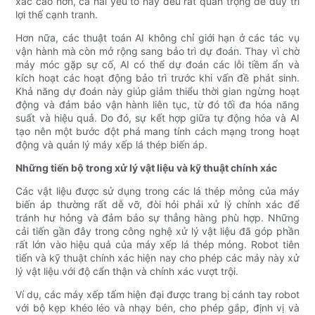
xác cao hơn, cả hai yếu tố này đều rất quan trọng để duy trì
lợi thế cạnh tranh.
Hơn nữa, các thuật toán AI không chỉ giới hạn ở các tác vụ
vận hành mà còn mở rộng sang bảo trì dự đoán. Thay vì chờ
máy móc gặp sự cố, AI có thể dự đoán các lỗi tiềm ẩn và
kích hoạt các hoạt động bảo trì trước khi vấn đề phát sinh.
Khả năng dự đoán này giúp giảm thiểu thời gian ngừng hoạt
động và đảm bảo vận hành liên tục, từ đó tối đa hóa năng
suất và hiệu quả. Do đó, sự kết hợp giữa tự động hóa và AI
tạo nên một bước đột phá mang tính cách mạng trong hoạt
động và quản lý máy xếp lá thép biến áp.
Những tiến bộ trong xử lý vật liệu và kỹ thuật chính xác
Các vật liệu được sử dụng trong các lá thép mỏng của máy
biến áp thường rất dễ vỡ, đòi hỏi phải xử lý chính xác để
tránh hư hỏng và đảm bảo sự thẳng hàng phù hợp. Những
cải tiến gần đây trong công nghệ xử lý vật liệu đã góp phần
rất lớn vào hiệu quả của máy xếp lá thép mỏng. Robot tiên
tiến và kỹ thuật chính xác hiện nay cho phép các máy này xử
lý vật liệu với độ cẩn thận và chính xác vượt trội.
Ví dụ, các máy xếp tấm hiện đại được trang bị cánh tay robot
với bộ kẹp khéo léo và nhạy bén, cho phép gắp, định vị và