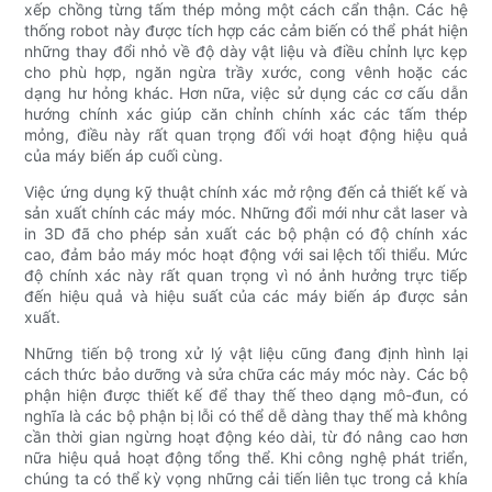
xếp chồng từng tấm thép mỏng một cách cẩn thận. Các hệ
thống robot này được tích hợp các cảm biến có thể phát hiện
những thay đổi nhỏ về độ dày vật liệu và điều chỉnh lực kẹp
cho phù hợp, ngăn ngừa trầy xước, cong vênh hoặc các
dạng hư hỏng khác. Hơn nữa, việc sử dụng các cơ cấu dẫn
hướng chính xác giúp căn chỉnh chính xác các tấm thép
mỏng, điều này rất quan trọng đối với hoạt động hiệu quả
của máy biến áp cuối cùng.
Việc ứng dụng kỹ thuật chính xác mở rộng đến cả thiết kế và
sản xuất chính các máy móc. Những đổi mới như cắt laser và
in 3D đã cho phép sản xuất các bộ phận có độ chính xác
cao, đảm bảo máy móc hoạt động với sai lệch tối thiểu. Mức
độ chính xác này rất quan trọng vì nó ảnh hưởng trực tiếp
đến hiệu quả và hiệu suất của các máy biến áp được sản
xuất.
Những tiến bộ trong xử lý vật liệu cũng đang định hình lại
cách thức bảo dưỡng và sửa chữa các máy móc này. Các bộ
phận hiện được thiết kế để thay thế theo dạng mô-đun, có
nghĩa là các bộ phận bị lỗi có thể dễ dàng thay thế mà không
cần thời gian ngừng hoạt động kéo dài, từ đó nâng cao hơn
nữa hiệu quả hoạt động tổng thể. Khi công nghệ phát triển,
chúng ta có thể kỳ vọng những cải tiến liên tục trong cả khía