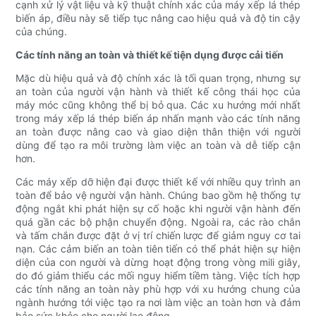
cạnh xử lý vật liệu và kỹ thuật chính xác của máy xếp lá thép
biến áp, điều này sẽ tiếp tục nâng cao hiệu quả và độ tin cậy
của chúng.
Các tính năng an toàn và thiết kế tiện dụng được cải tiến
Mặc dù hiệu quả và độ chính xác là tối quan trọng, nhưng sự
an toàn của người vận hành và thiết kế công thái học của
máy móc cũng không thể bị bỏ qua. Các xu hướng mới nhất
trong máy xếp lá thép biến áp nhấn mạnh vào các tính năng
an toàn được nâng cao và giao diện thân thiện với người
dùng để tạo ra môi trường làm việc an toàn và dễ tiếp cận
hơn.
Các máy xếp dỡ hiện đại được thiết kế với nhiều quy trình an
toàn để bảo vệ người vận hành. Chúng bao gồm hệ thống tự
động ngắt khi phát hiện sự cố hoặc khi người vận hành đến
quá gần các bộ phận chuyển động. Ngoài ra, các rào chắn
và tấm chắn được đặt ở vị trí chiến lược để giảm nguy cơ tai
nạn. Các cảm biến an toàn tiên tiến có thể phát hiện sự hiện
diện của con người và dừng hoạt động trong vòng mili giây,
do đó giảm thiểu các mối nguy hiểm tiềm tàng. Việc tích hợp
các tính năng an toàn này phù hợp với xu hướng chung của
ngành hướng tới việc tạo ra nơi làm việc an toàn hơn và đảm
bảo sức khỏe cho người lao động.