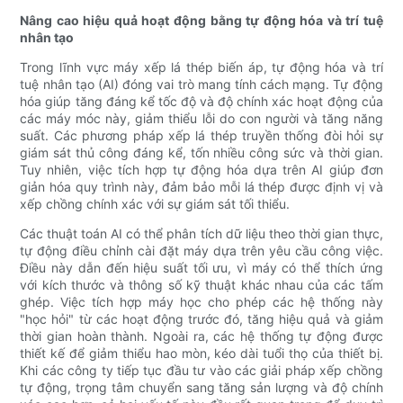
Nâng cao hiệu quả hoạt động bằng tự động hóa và trí tuệ
nhân tạo
Trong lĩnh vực máy xếp lá thép biến áp, tự động hóa và trí
tuệ nhân tạo (AI) đóng vai trò mang tính cách mạng. Tự động
hóa giúp tăng đáng kể tốc độ và độ chính xác hoạt động của
các máy móc này, giảm thiểu lỗi do con người và tăng năng
suất. Các phương pháp xếp lá thép truyền thống đòi hỏi sự
giám sát thủ công đáng kể, tốn nhiều công sức và thời gian.
Tuy nhiên, việc tích hợp tự động hóa dựa trên AI giúp đơn
giản hóa quy trình này, đảm bảo mỗi lá thép được định vị và
xếp chồng chính xác với sự giám sát tối thiểu.
Các thuật toán AI có thể phân tích dữ liệu theo thời gian thực,
tự động điều chỉnh cài đặt máy dựa trên yêu cầu công việc.
Điều này dẫn đến hiệu suất tối ưu, vì máy có thể thích ứng
với kích thước và thông số kỹ thuật khác nhau của các tấm
ghép. Việc tích hợp máy học cho phép các hệ thống này
"học hỏi" từ các hoạt động trước đó, tăng hiệu quả và giảm
thời gian hoàn thành. Ngoài ra, các hệ thống tự động được
thiết kế để giảm thiểu hao mòn, kéo dài tuổi thọ của thiết bị.
Khi các công ty tiếp tục đầu tư vào các giải pháp xếp chồng
tự động, trọng tâm chuyển sang tăng sản lượng và độ chính