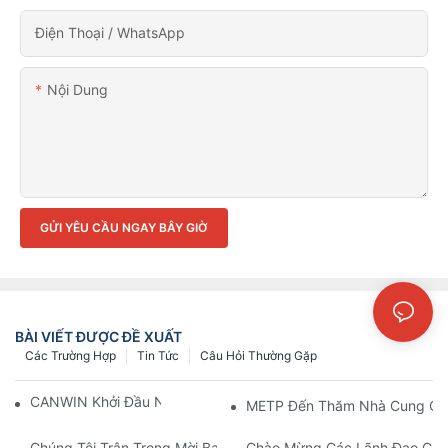
Điện Thoại / WhatsApp
Nội Dung
GỬI YÊU CẦU NGAY BÂY GIỜ
BÀI VIẾT ĐƯỢC ĐỀ XUẤT
Các Trường Hợp
Tin Tức
Câu Hỏi Thường Gặp
CANWIN Khởi Đầu Năm Mới Đầy Hứa Hẹn!
METP Đến Thăm Nhà Cung Cấ
Chúng Tôi Trân Trọng Mời Bạn Tham Dự CWIEME Berlin 2026 V
Chào Mừng Các Lãnh Đạo Của