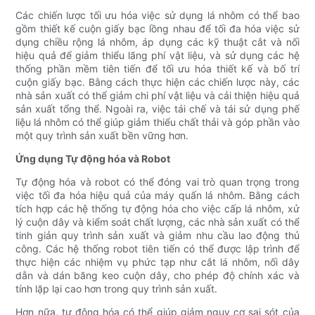
Các chiến lược tối ưu hóa việc sử dụng lá nhôm có thể bao
gồm thiết kế cuộn giấy bạc lồng nhau để tối đa hóa việc sử
dụng chiều rộng lá nhôm, áp dụng các kỹ thuật cắt và nối
hiệu quả để giảm thiểu lãng phí vật liệu, và sử dụng các hệ
thống phần mềm tiên tiến để tối ưu hóa thiết kế và bố trí
cuộn giấy bạc. Bằng cách thực hiện các chiến lược này, các
nhà sản xuất có thể giảm chi phí vật liệu và cải thiện hiệu quả
sản xuất tổng thể. Ngoài ra, việc tái chế và tái sử dụng phế
liệu lá nhôm có thể giúp giảm thiểu chất thải và góp phần vào
một quy trình sản xuất bền vững hơn.
Ứng dụng Tự động hóa và Robot
Tự động hóa và robot có thể đóng vai trò quan trọng trong
việc tối đa hóa hiệu quả của máy quấn lá nhôm. Bằng cách
tích hợp các hệ thống tự động hóa cho việc cấp lá nhôm, xử
lý cuộn dây và kiểm soát chất lượng, các nhà sản xuất có thể
tinh giản quy trình sản xuất và giảm nhu cầu lao động thủ
công. Các hệ thống robot tiên tiến có thể được lập trình để
thực hiện các nhiệm vụ phức tạp như cắt lá nhôm, nối dây
dẫn và dán băng keo cuộn dây, cho phép độ chính xác và
tính lặp lại cao hơn trong quy trình sản xuất.
Hơn nữa, tự động hóa có thể giúp giảm nguy cơ sai sót của