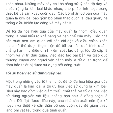
khác nhau. Những máy này có khả năng xử lý các độ dày và
chiều rộng lá kim loại khác nhau, cho phép linh hoạt trong
thiết kế và sản xuất cuộn dây. Các bộ phận cơ bản của máy
quấn lá kim loại bao gồm bộ phận tháo cuộn lá, đầu quấn, hệ
thống điều khiển lực căng và máy cắt lá.
Để tối đa hóa hiệu quả của máy quấn lá nhôm, điều quan
trọng là phải hiểu rõ khả năng và hạn chế của máy. Các nhà
sản xuất nên làm quen với các cài đặt và điều chỉnh khác
nhau có thể được thực hiện để tối ưu hóa quá trình quấn,
chẳng hạn như điều chỉnh kiểm soát lực căng, tốc độ cấp lá
nhôm và vị trí đầu quấn. Việc đào tạo bài bản và giáo dục
thường xuyên cho người vận hành máy là rất quan trọng để
đảm bảo thiết bị được sử dụng hết công suất.
Tối ưu hóa việc sử dụng giấy bạc
Một trong những yếu tố then chốt để tối đa hóa hiệu quả của
máy quấn lá kim loại là tối ưu hóa việc sử dụng lá kim loại.
Điều này bao gồm việc giảm thiểu chất thải và tối đa hóa việc
sử dụng nguyên vật liệu, chẳng hạn như lá đồng hoặc lá
nhôm. Để đạt được điều này, các nhà sản xuất nên lập kế
hoạch và thiết kế cẩn thận bố cục cuộn dây để giảm thiểu
lãng phí vật liệu trong quá trình quấn.