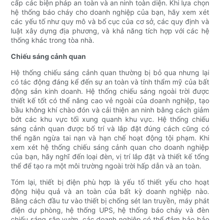
cấp các biện pháp an toàn và an ninh toàn diện. Khi lựa chọn
hệ thống báo cháy cho doanh nghiệp của bạn, hãy xem xét
các yếu tố như quy mô và bố cục của cơ sở, các quy định và
luật xây dựng địa phương, và khả năng tích hợp với các hệ
thống khác trong tòa nhà.
Chiếu sáng cảnh quan
Hệ thống chiếu sáng cảnh quan thường bị bỏ qua nhưng lại
có tác động đáng kể đến sự an toàn và tính thẩm mỹ của bất
động sản kinh doanh. Hệ thống chiếu sáng ngoài trời được
thiết kế tốt có thể nâng cao vẻ ngoài của doanh nghiệp, tạo
bầu không khí chào đón và cải thiện an ninh bằng cách giảm
bớt các khu vực tối xung quanh khu vực. Hệ thống chiếu
sáng cảnh quan được bố trí và lắp đặt đúng cách cũng có
thể ngăn ngừa tai nạn và hạn chế hoạt động tội phạm. Khi
xem xét hệ thống chiếu sáng cảnh quan cho doanh nghiệp
của bạn, hãy nghĩ đến loại đèn, vị trí lắp đặt và thiết kế tổng
thể để tạo ra một môi trường ngoài trời hấp dẫn và an toàn.
Tóm lại, thiết bị điện phù hợp là yếu tố thiết yếu cho hoạt
động hiệu quả và an toàn của bất kỳ doanh nghiệp nào.
Bằng cách đầu tư vào thiết bị chống sét lan truyền, máy phát
điện dự phòng, hệ thống UPS, hệ thống báo cháy và đèn
chiếu sáng sân vườn, các doanh nghiệp có thể đảm bảo bảo