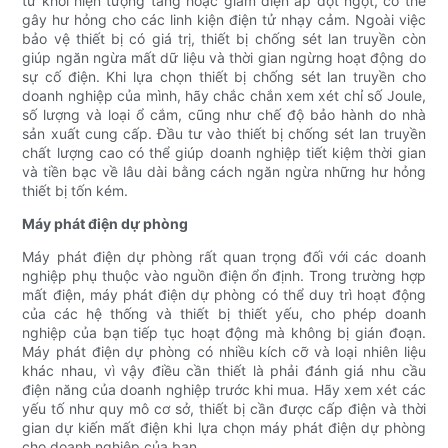
tử khỏi hiện tượng tăng hoặc giảm điện áp đột ngột, có thể
gây hư hỏng cho các linh kiện điện tử nhạy cảm. Ngoài việc
bảo vệ thiết bị có giá trị, thiết bị chống sét lan truyền còn
giúp ngăn ngừa mất dữ liệu và thời gian ngừng hoạt động do
sự cố điện. Khi lựa chọn thiết bị chống sét lan truyền cho
doanh nghiệp của mình, hãy chắc chắn xem xét chỉ số Joule,
số lượng và loại ổ cắm, cũng như chế độ bảo hành do nhà
sản xuất cung cấp. Đầu tư vào thiết bị chống sét lan truyền
chất lượng cao có thể giúp doanh nghiệp tiết kiệm thời gian
và tiền bạc về lâu dài bằng cách ngăn ngừa những hư hỏng
thiết bị tốn kém.
Máy phát điện dự phòng
Máy phát điện dự phòng rất quan trọng đối với các doanh
nghiệp phụ thuộc vào nguồn điện ổn định. Trong trường hợp
mất điện, máy phát điện dự phòng có thể duy trì hoạt động
của các hệ thống và thiết bị thiết yếu, cho phép doanh
nghiệp của bạn tiếp tục hoạt động mà không bị gián đoạn.
Máy phát điện dự phòng có nhiều kích cỡ và loại nhiên liệu
khác nhau, vì vậy điều cần thiết là phải đánh giá nhu cầu
điện năng của doanh nghiệp trước khi mua. Hãy xem xét các
yếu tố như quy mô cơ sở, thiết bị cần được cấp điện và thời
gian dự kiến ​​mất điện khi lựa chọn máy phát điện dự phòng
cho doanh nghiệp của bạn.