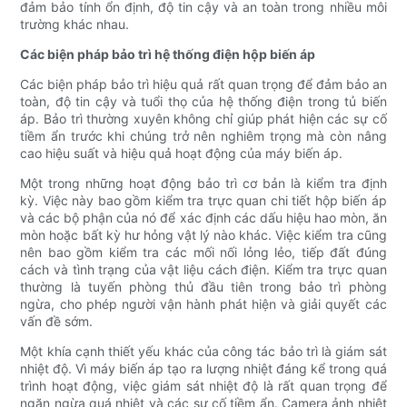
đảm bảo tính ổn định, độ tin cậy và an toàn trong nhiều môi
trường khác nhau.
Các biện pháp bảo trì hệ thống điện hộp biến áp
Các biện pháp bảo trì hiệu quả rất quan trọng để đảm bảo an
toàn, độ tin cậy và tuổi thọ của hệ thống điện trong tủ biến
áp. Bảo trì thường xuyên không chỉ giúp phát hiện các sự cố
tiềm ẩn trước khi chúng trở nên nghiêm trọng mà còn nâng
cao hiệu suất và hiệu quả hoạt động của máy biến áp.
Một trong những hoạt động bảo trì cơ bản là kiểm tra định
kỳ. Việc này bao gồm kiểm tra trực quan chi tiết hộp biến áp
và các bộ phận của nó để xác định các dấu hiệu hao mòn, ăn
mòn hoặc bất kỳ hư hỏng vật lý nào khác. Việc kiểm tra cũng
nên bao gồm kiểm tra các mối nối lỏng lẻo, tiếp đất đúng
cách và tình trạng của vật liệu cách điện. Kiểm tra trực quan
thường là tuyến phòng thủ đầu tiên trong bảo trì phòng
ngừa, cho phép người vận hành phát hiện và giải quyết các
vấn đề sớm.
Một khía cạnh thiết yếu khác của công tác bảo trì là giám sát
nhiệt độ. Vì máy biến áp tạo ra lượng nhiệt đáng kể trong quá
trình hoạt động, việc giám sát nhiệt độ là rất quan trọng để
ngăn ngừa quá nhiệt và các sự cố tiềm ẩn. Camera ảnh nhiệt