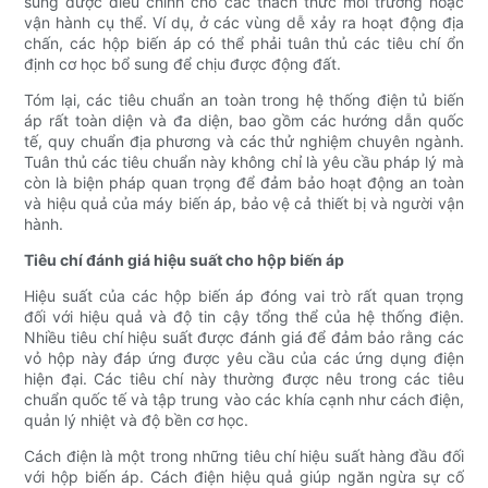
sung được điều chỉnh cho các thách thức môi trường hoặc
vận hành cụ thể. Ví dụ, ở các vùng dễ xảy ra hoạt động địa
chấn, các hộp biến áp có thể phải tuân thủ các tiêu chí ổn
định cơ học bổ sung để chịu được động đất.
Tóm lại, các tiêu chuẩn an toàn trong hệ thống điện tủ biến
áp rất toàn diện và đa diện, bao gồm các hướng dẫn quốc
tế, quy chuẩn địa phương và các thử nghiệm chuyên ngành.
Tuân thủ các tiêu chuẩn này không chỉ là yêu cầu pháp lý mà
còn là biện pháp quan trọng để đảm bảo hoạt động an toàn
và hiệu quả của máy biến áp, bảo vệ cả thiết bị và người vận
hành.
Tiêu chí đánh giá hiệu suất cho hộp biến áp
Hiệu suất của các hộp biến áp đóng vai trò rất quan trọng
đối với hiệu quả và độ tin cậy tổng thể của hệ thống điện.
Nhiều tiêu chí hiệu suất được đánh giá để đảm bảo rằng các
vỏ hộp này đáp ứng được yêu cầu của các ứng dụng điện
hiện đại. Các tiêu chí này thường được nêu trong các tiêu
chuẩn quốc tế và tập trung vào các khía cạnh như cách điện,
quản lý nhiệt và độ bền cơ học.
Cách điện là một trong những tiêu chí hiệu suất hàng đầu đối
với hộp biến áp. Cách điện hiệu quả giúp ngăn ngừa sự cố