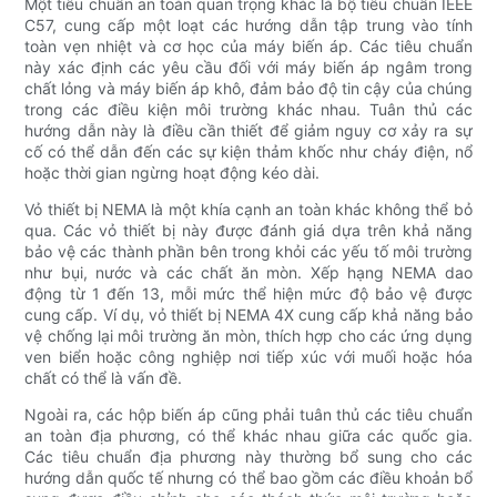
Một tiêu chuẩn an toàn quan trọng khác là bộ tiêu chuẩn IEEE
C57, cung cấp một loạt các hướng dẫn tập trung vào tính
toàn vẹn nhiệt và cơ học của máy biến áp. Các tiêu chuẩn
này xác định các yêu cầu đối với máy biến áp ngâm trong
chất lỏng và máy biến áp khô, đảm bảo độ tin cậy của chúng
trong các điều kiện môi trường khác nhau. Tuân thủ các
hướng dẫn này là điều cần thiết để giảm nguy cơ xảy ra sự
cố có thể dẫn đến các sự kiện thảm khốc như cháy điện, nổ
hoặc thời gian ngừng hoạt động kéo dài.
Vỏ thiết bị NEMA là một khía cạnh an toàn khác không thể bỏ
qua. Các vỏ thiết bị này được đánh giá dựa trên khả năng
bảo vệ các thành phần bên trong khỏi các yếu tố môi trường
như bụi, nước và các chất ăn mòn. Xếp hạng NEMA dao
động từ 1 đến 13, mỗi mức thể hiện mức độ bảo vệ được
cung cấp. Ví dụ, vỏ thiết bị NEMA 4X cung cấp khả năng bảo
vệ chống lại môi trường ăn mòn, thích hợp cho các ứng dụng
ven biển hoặc công nghiệp nơi tiếp xúc với muối hoặc hóa
chất có thể là vấn đề.
Ngoài ra, các hộp biến áp cũng phải tuân thủ các tiêu chuẩn
an toàn địa phương, có thể khác nhau giữa các quốc gia.
Các tiêu chuẩn địa phương này thường bổ sung cho các
hướng dẫn quốc tế nhưng có thể bao gồm các điều khoản bổ