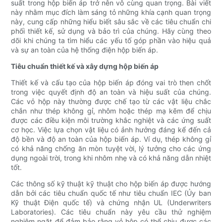
suất trong hộp biến áp trở nên vô cùng quan trọng. Bài viết
này nhằm mục đích làm sáng tỏ những khía cạnh quan trọng
này, cung cấp những hiểu biết sâu sắc về các tiêu chuẩn chi
phối thiết kế, sử dụng và bảo trì của chúng. Hãy cùng theo
dõi khi chúng ta tìm hiểu các yếu tố góp phần vào hiệu quả
và sự an toàn của hệ thống điện hộp biến áp.
Tiêu chuẩn thiết kế và xây dựng hộp biến áp
Thiết kế và cấu tạo của hộp biến áp đóng vai trò then chốt
trong việc quyết định độ an toàn và hiệu suất của chúng.
Các vỏ hộp này thường được chế tạo từ các vật liệu chắc
chắn như thép không gỉ, nhôm hoặc thép mạ kẽm để chịu
được các điều kiện môi trường khắc nghiệt và các ứng suất
cơ học. Việc lựa chọn vật liệu có ảnh hưởng đáng kể đến cả
độ bền và độ an toàn của hộp biến áp. Ví dụ, thép không gỉ
có khả năng chống ăn mòn tuyệt vời, lý tưởng cho các ứng
dụng ngoài trời, trong khi nhôm nhẹ và có khả năng dẫn nhiệt
tốt.
Các thông số kỹ thuật kỹ thuật cho hộp biến áp được hướng
dẫn bởi các tiêu chuẩn quốc tế như tiêu chuẩn IEC (Ủy ban
Kỹ thuật Điện quốc tế) và chứng nhận UL (Underwriters
Laboratories). Các tiêu chuẩn này yêu cầu thử nghiệm
nghiêm ngặt để đảm bảo rằng vỏ hộp có thể chịu được các