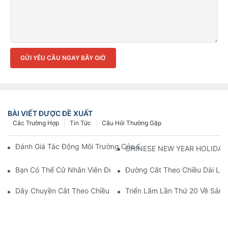
GỬI YÊU CẦU NGAY BÂY GIỜ
BÀI VIẾT ĐƯỢC ĐỀ XUẤT
Các Trường Hợp
Tin Tức
Câu Hỏi Thường Gặp
Đánh Giá Tác Động Môi Trường Của Các Vật Liệu Lõi Máy Biến
CHINESE NEW YEAR HOLIDAY
Bạn Có Thể Cử Nhân Viên Đến Lắp Đặt Thiết Bị Cho Chúng Tôi
Đường Cắt Theo Chiều Dài Là 
Dây Chuyền Cắt Theo Chiều Dài Tốc Độ Cao CANWIN CK (Mod
Triển Lãm Lần Thứ 20 Về Sản X