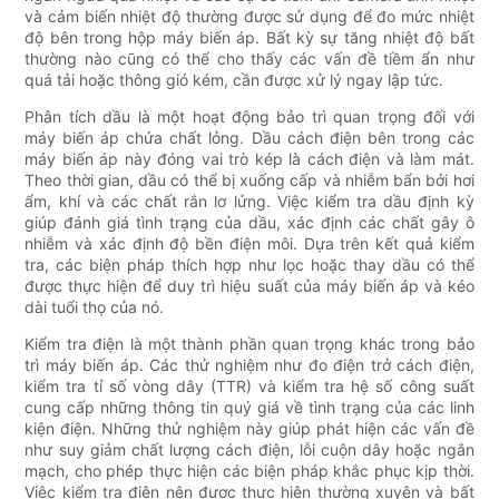
và cảm biến nhiệt độ thường được sử dụng để đo mức nhiệt
độ bên trong hộp máy biến áp. Bất kỳ sự tăng nhiệt độ bất
thường nào cũng có thể cho thấy các vấn đề tiềm ẩn như
quá tải hoặc thông gió kém, cần được xử lý ngay lập tức.
Phân tích dầu là một hoạt động bảo trì quan trọng đối với
máy biến áp chứa chất lỏng. Dầu cách điện bên trong các
máy biến áp này đóng vai trò kép là cách điện và làm mát.
Theo thời gian, dầu có thể bị xuống cấp và nhiễm bẩn bởi hơi
ẩm, khí và các chất rắn lơ lửng. Việc kiểm tra dầu định kỳ
giúp đánh giá tình trạng của dầu, xác định các chất gây ô
nhiễm và xác định độ bền điện môi. Dựa trên kết quả kiểm
tra, các biện pháp thích hợp như lọc hoặc thay dầu có thể
được thực hiện để duy trì hiệu suất của máy biến áp và kéo
dài tuổi thọ của nó.
Kiểm tra điện là một thành phần quan trọng khác trong bảo
trì máy biến áp. Các thử nghiệm như đo điện trở cách điện,
kiểm tra tỉ số vòng dây (TTR) và kiểm tra hệ số công suất
cung cấp những thông tin quý giá về tình trạng của các linh
kiện điện. Những thử nghiệm này giúp phát hiện các vấn đề
như suy giảm chất lượng cách điện, lỗi cuộn dây hoặc ngắn
mạch, cho phép thực hiện các biện pháp khắc phục kịp thời.
Việc kiểm tra điện nên được thực hiện thường xuyên và bất