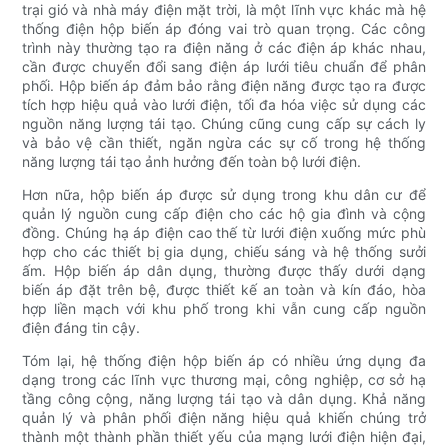
trại gió và nhà máy điện mặt trời, là một lĩnh vực khác mà hệ
thống điện hộp biến áp đóng vai trò quan trọng. Các công
trình này thường tạo ra điện năng ở các điện áp khác nhau,
cần được chuyển đổi sang điện áp lưới tiêu chuẩn để phân
phối. Hộp biến áp đảm bảo rằng điện năng được tạo ra được
tích hợp hiệu quả vào lưới điện, tối đa hóa việc sử dụng các
nguồn năng lượng tái tạo. Chúng cũng cung cấp sự cách ly
và bảo vệ cần thiết, ngăn ngừa các sự cố trong hệ thống
năng lượng tái tạo ảnh hưởng đến toàn bộ lưới điện.
Hơn nữa, hộp biến áp được sử dụng trong khu dân cư để
quản lý nguồn cung cấp điện cho các hộ gia đình và cộng
đồng. Chúng hạ áp điện cao thế từ lưới điện xuống mức phù
hợp cho các thiết bị gia dụng, chiếu sáng và hệ thống sưởi
ấm. Hộp biến áp dân dụng, thường được thấy dưới dạng
biến áp đặt trên bệ, được thiết kế an toàn và kín đáo, hòa
hợp liền mạch với khu phố trong khi vẫn cung cấp nguồn
điện đáng tin cậy.
Tóm lại, hệ thống điện hộp biến áp có nhiều ứng dụng đa
dạng trong các lĩnh vực thương mại, công nghiệp, cơ sở hạ
tầng công cộng, năng lượng tái tạo và dân dụng. Khả năng
quản lý và phân phối điện năng hiệu quả khiến chúng trở
thành một thành phần thiết yếu của mạng lưới điện hiện đại,