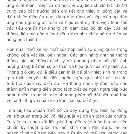
ứng suất điện, nhiệt và cơ học. Ví dụ, tiêu chuẩn IEC 62271
cung cấp các hướng dẫn chi tiết cho thiết bị đóng cắt và
điều khiển điện áp cao, đảm bảo rằng vỏ hộp biến áp đáp
ứng các ngưỡng an toàn và hiệu suất cụ thể. Việc tuân thủ
các tiêu chuẩn này không chỉ đảm bảo độ tin cậy của hệ
thống điện mà còn giảm thiểu rủi ro như cháy nổ do điện và
hỏng hóc thiết bị.
Hơn nữa, thiết kế nội thất của hộp biến áp cũng quan trọng
không kém vật liệu bên ngoài. Các tính năng như hệ thống
thông gió, hệ thống cách ly và phương pháp nối đất ảnh
hưởng đáng kể đến sự an toàn và hiệu quả của máy biến áp.
Thông gió đầy đủ là điều cần thiết để tản nhiệt sinh ra trong
quá trình chuyển đổi điện, ngăn ngừa quá nhiệt và kéo dài
tuổi thọ của máy biến áp. Hệ thống cách ly đảm bảo các
thành phần mang điện được tách biệt để ngăn ngừa tiếp xúc
ngẫu nhiên, trong khi các phương pháp nối đất hiệu quả bảo
vệ cả thiết bị và nhân viên khỏi các sự cố điện.
Tóm lại, tiêu chuẩn thiết kế và xây dựng hộp biến áp đóng
vai trò quan trọng đối với hiệu suất và độ an toàn của chúng.
Từ việc lựa chọn vật liệu phù hợp đến việc tuân thủ các tiêu
chuẩn kỹ thuật quốc tế, mỗi khía cạnh đều được lên kế
hoạch tỉ mỉ để đảm bảo hộp biến áp có thể chịu được các