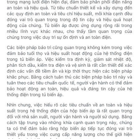
trong mạng lưới điện hiện đại, đảm bảo phân phối điện năng
an toàn và hiệu quả. Từ tiêu chuẩn thiết kế và xây dựng đến
các quy định an toàn và tiêu chí hiệu suất, mỗi khía cạnh đều
đóng vai trò quan trọng trong độ tin cậy và hiệu quả hoạt
động của chúng. Tủ biến áp được ứng dụng rộng rãi trong
nhiều lĩnh vực khác nhau, cho thấy tầm quan trọng của
chúng trong việc duy trì sự ổn định và an toàn điện.
Các biện pháp bảo trì cũng quan trọng không kém trong việc
đảm bảo tuổi thọ và hiệu suất hoạt động của hệ thống điện
trong tủ biến áp. Việc kiểm tra định kỳ, giám sát nhiệt độ,
phân tích dầu, kiểm tra điện và vệ sinh là rất cần thiết để xác
định các vấn đề tiềm ẩn và kịp thời thực hiện các biện pháp
khắc phục. Bằng cách tuân thủ các biện pháp bảo trì này và
tuân theo các tiêu chuẩn quốc tế, người vận hành có thể đảm
bảo hoạt động an toàn, hiệu quả và đáng tin cậy của hệ
thống điện trong tủ biến áp.
Nhìn chung, việc hiểu rõ các tiêu chuẩn về an toàn và hiệu
suất trong hệ thống điện của hộp biến áp là rất quan trọng
đối với nhà sản xuất, người vận hành và người sử dụng. Bằng
cách tập trung vào những khía cạnh quan trọng này, chúng
ta có thể đảm bảo rằng hộp biến áp tiếp tục đóng vai trò
thiết yếu trong việc cung cấp năng lượng cho thế giới hiện