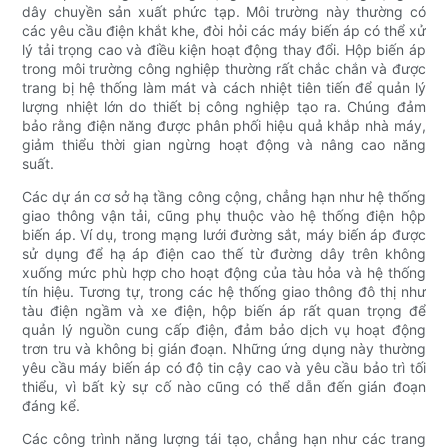
dây chuyền sản xuất phức tạp. Môi trường này thường có
các yêu cầu điện khắt khe, đòi hỏi các máy biến áp có thể xử
lý tải trọng cao và điều kiện hoạt động thay đổi. Hộp biến áp
trong môi trường công nghiệp thường rất chắc chắn và được
trang bị hệ thống làm mát và cách nhiệt tiên tiến để quản lý
lượng nhiệt lớn do thiết bị công nghiệp tạo ra. Chúng đảm
bảo rằng điện năng được phân phối hiệu quả khắp nhà máy,
giảm thiểu thời gian ngừng hoạt động và nâng cao năng
suất.
Các dự án cơ sở hạ tầng công cộng, chẳng hạn như hệ thống
giao thông vận tải, cũng phụ thuộc vào hệ thống điện hộp
biến áp. Ví dụ, trong mạng lưới đường sắt, máy biến áp được
sử dụng để hạ áp điện cao thế từ đường dây trên không
xuống mức phù hợp cho hoạt động của tàu hỏa và hệ thống
tín hiệu. Tương tự, trong các hệ thống giao thông đô thị như
tàu điện ngầm và xe điện, hộp biến áp rất quan trọng để
quản lý nguồn cung cấp điện, đảm bảo dịch vụ hoạt động
trơn tru và không bị gián đoạn. Những ứng dụng này thường
yêu cầu máy biến áp có độ tin cậy cao và yêu cầu bảo trì tối
thiểu, vì bất kỳ sự cố nào cũng có thể dẫn đến gián đoạn
đáng kể.
Các công trình năng lượng tái tạo, chẳng hạn như các trang