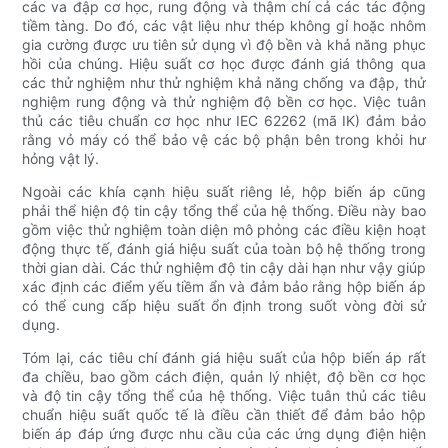
các va đập cơ học, rung động và thậm chí cả các tác động
tiềm tàng. Do đó, các vật liệu như thép không gỉ hoặc nhôm
gia cường được ưu tiên sử dụng vì độ bền và khả năng phục
hồi của chúng. Hiệu suất cơ học được đánh giá thông qua
các thử nghiệm như thử nghiệm khả năng chống va đập, thử
nghiệm rung động và thử nghiệm độ bền cơ học. Việc tuân
thủ các tiêu chuẩn cơ học như IEC 62262 (mã IK) đảm bảo
rằng vỏ máy có thể bảo vệ các bộ phận bên trong khỏi hư
hỏng vật lý.
Ngoài các khía cạnh hiệu suất riêng lẻ, hộp biến áp cũng
phải thể hiện độ tin cậy tổng thể của hệ thống. Điều này bao
gồm việc thử nghiệm toàn diện mô phỏng các điều kiện hoạt
động thực tế, đánh giá hiệu suất của toàn bộ hệ thống trong
thời gian dài. Các thử nghiệm độ tin cậy dài hạn như vậy giúp
xác định các điểm yếu tiềm ẩn và đảm bảo rằng hộp biến áp
có thể cung cấp hiệu suất ổn định trong suốt vòng đời sử
dụng.
Tóm lại, các tiêu chí đánh giá hiệu suất của hộp biến áp rất
đa chiều, bao gồm cách điện, quản lý nhiệt, độ bền cơ học
và độ tin cậy tổng thể của hệ thống. Việc tuân thủ các tiêu
chuẩn hiệu suất quốc tế là điều cần thiết để đảm bảo hộp
biến áp đáp ứng được nhu cầu của các ứng dụng điện hiện