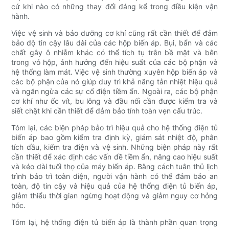
cứ khi nào có những thay đổi đáng kể trong điều kiện vận
hành.
Việc vệ sinh và bảo dưỡng cơ khí cũng rất cần thiết để đảm
bảo độ tin cậy lâu dài của các hộp biến áp. Bụi, bẩn và các
chất gây ô nhiễm khác có thể tích tụ trên bề mặt và bên
trong vỏ hộp, ảnh hưởng đến hiệu suất của các bộ phận và
hệ thống làm mát. Việc vệ sinh thường xuyên hộp biến áp và
các bộ phận của nó giúp duy trì khả năng tản nhiệt hiệu quả
và ngăn ngừa các sự cố điện tiềm ẩn. Ngoài ra, các bộ phận
cơ khí như ốc vít, bu lông và đầu nối cần được kiểm tra và
siết chặt khi cần thiết để đảm bảo tính toàn vẹn cấu trúc.
Tóm lại, các biện pháp bảo trì hiệu quả cho hệ thống điện tủ
biến áp bao gồm kiểm tra định kỳ, giám sát nhiệt độ, phân
tích dầu, kiểm tra điện và vệ sinh. Những biện pháp này rất
cần thiết để xác định các vấn đề tiềm ẩn, nâng cao hiệu suất
và kéo dài tuổi thọ của máy biến áp. Bằng cách tuân thủ lịch
trình bảo trì toàn diện, người vận hành có thể đảm bảo an
toàn, độ tin cậy và hiệu quả của hệ thống điện tủ biến áp,
giảm thiểu thời gian ngừng hoạt động và giảm nguy cơ hỏng
hóc.
Tóm lại, hệ thống điện tủ biến áp là thành phần quan trọng