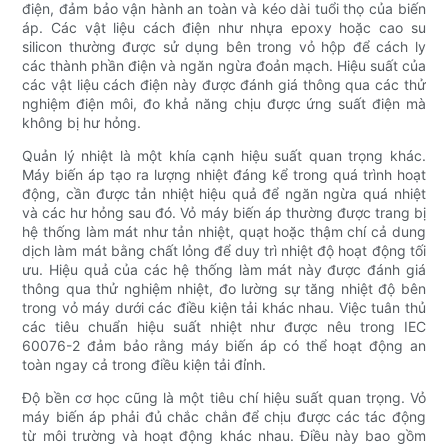
điện, đảm bảo vận hành an toàn và kéo dài tuổi thọ của biến
áp. Các vật liệu cách điện như nhựa epoxy hoặc cao su
silicon thường được sử dụng bên trong vỏ hộp để cách ly
các thành phần điện và ngăn ngừa đoản mạch. Hiệu suất của
các vật liệu cách điện này được đánh giá thông qua các thử
nghiệm điện môi, đo khả năng chịu được ứng suất điện mà
không bị hư hỏng.
Quản lý nhiệt là một khía cạnh hiệu suất quan trọng khác.
Máy biến áp tạo ra lượng nhiệt đáng kể trong quá trình hoạt
động, cần được tản nhiệt hiệu quả để ngăn ngừa quá nhiệt
và các hư hỏng sau đó. Vỏ máy biến áp thường được trang bị
hệ thống làm mát như tản nhiệt, quạt hoặc thậm chí cả dung
dịch làm mát bằng chất lỏng để duy trì nhiệt độ hoạt động tối
ưu. Hiệu quả của các hệ thống làm mát này được đánh giá
thông qua thử nghiệm nhiệt, đo lường sự tăng nhiệt độ bên
trong vỏ máy dưới các điều kiện tải khác nhau. Việc tuân thủ
các tiêu chuẩn hiệu suất nhiệt như được nêu trong IEC
60076-2 đảm bảo rằng máy biến áp có thể hoạt động an
toàn ngay cả trong điều kiện tải đỉnh.
Độ bền cơ học cũng là một tiêu chí hiệu suất quan trọng. Vỏ
máy biến áp phải đủ chắc chắn để chịu được các tác động
từ môi trường và hoạt động khác nhau. Điều này bao gồm