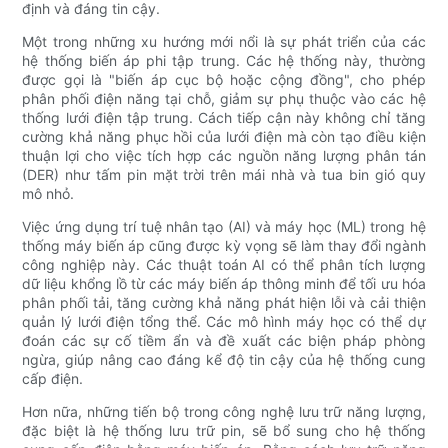
định và đáng tin cậy.
Một trong những xu hướng mới nổi là sự phát triển của các
hệ thống biến áp phi tập trung. Các hệ thống này, thường
được gọi là "biến áp cục bộ hoặc cộng đồng", cho phép
phân phối điện năng tại chỗ, giảm sự phụ thuộc vào các hệ
thống lưới điện tập trung. Cách tiếp cận này không chỉ tăng
cường khả năng phục hồi của lưới điện mà còn tạo điều kiện
thuận lợi cho việc tích hợp các nguồn năng lượng phân tán
(DER) như tấm pin mặt trời trên mái nhà và tua bin gió quy
mô nhỏ.
Việc ứng dụng trí tuệ nhân tạo (AI) và máy học (ML) trong hệ
thống máy biến áp cũng được kỳ vọng sẽ làm thay đổi ngành
công nghiệp này. Các thuật toán AI có thể phân tích lượng
dữ liệu khổng lồ từ các máy biến áp thông minh để tối ưu hóa
phân phối tải, tăng cường khả năng phát hiện lỗi và cải thiện
quản lý lưới điện tổng thể. Các mô hình máy học có thể dự
đoán các sự cố tiềm ẩn và đề xuất các biện pháp phòng
ngừa, giúp nâng cao đáng kể độ tin cậy của hệ thống cung
cấp điện.
Hơn nữa, những tiến bộ trong công nghệ lưu trữ năng lượng,
đặc biệt là hệ thống lưu trữ pin, sẽ bổ sung cho hệ thống