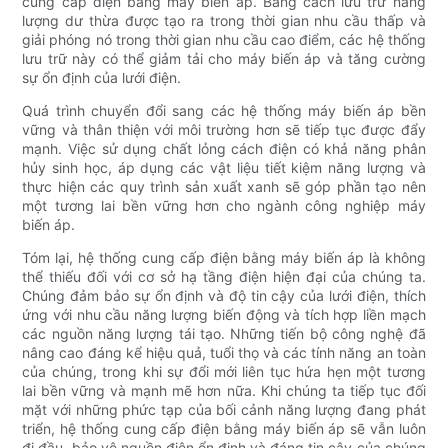
cung cấp điện bằng máy biến áp. Bằng cách lưu trữ năng
lượng dư thừa được tạo ra trong thời gian nhu cầu thấp và
giải phóng nó trong thời gian nhu cầu cao điểm, các hệ thống
lưu trữ này có thể giảm tải cho máy biến áp và tăng cường
sự ổn định của lưới điện.
Quá trình chuyển đổi sang các hệ thống máy biến áp bền
vững và thân thiện với môi trường hơn sẽ tiếp tục được đẩy
mạnh. Việc sử dụng chất lỏng cách điện có khả năng phân
hủy sinh học, áp dụng các vật liệu tiết kiệm năng lượng và
thực hiện các quy trình sản xuất xanh sẽ góp phần tạo nên
một tương lai bền vững hơn cho ngành công nghiệp máy
biến áp.
Tóm lại, hệ thống cung cấp điện bằng máy biến áp là không
thể thiếu đối với cơ sở hạ tầng điện hiện đại của chúng ta.
Chúng đảm bảo sự ổn định và độ tin cậy của lưới điện, thích
ứng với nhu cầu năng lượng biến động và tích hợp liền mạch
các nguồn năng lượng tái tạo. Những tiến bộ công nghệ đã
nâng cao đáng kể hiệu quả, tuổi thọ và các tính năng an toàn
của chúng, trong khi sự đổi mới liên tục hứa hẹn một tương
lai bền vững và mạnh mẽ hơn nữa. Khi chúng ta tiếp tục đối
mặt với những phức tạp của bối cảnh năng lượng đang phát
triển, hệ thống cung cấp điện bằng máy biến áp sẽ vẫn luôn
đi đầu, bảo vệ nguồn điện ổn định và đáng tin cậy của chúng