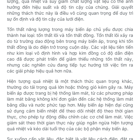
lượng, quá nhiệt và suy giảm chất lượng vật liệu có thể ảnh
hưởng đến hiệu suất và độ tin cậy của chúng. Giải quyết
những thách thức này là điều vô cùng quan trọng để duy trì
sự ổn định và độ tin cậy của lưới điện.
Tổn thất năng lượng trong máy biến áp chủ yếu được chia
thành hai loại: tổn thất lõi và tổn thất đồng. Tổn thất lõi xảy ra
do từ trường dao động bên trong máy biến áp, trong khi tổn
thất đồng là do điện trở trong cuộn dây. Các vật liệu tiên tiến
như kim loại vô định hình và hợp kim đồng có độ dẫn điện
cao đã được phát triển để giảm thiểu những tổn thất này,
nhưng các nghiên cứu đang tiếp tục hướng tới việc tìm ra
các giải pháp hiệu quả hơn nữa.
Hiện tượng quá nhiệt là một thách thức quan trọng khác,
thường do tải trọng quá lớn hoặc thông gió kém gây ra. Máy
biến áp được trang bị hệ thống làm mát, từ các phương pháp
làm mát bằng không khí đơn giản đến các hệ thống làm mát
bằng dầu và nước phức tạp hơn. Máy biến áp hiện đại cũng
sử dụng cảm biến nhiệt để theo dõi nhiệt độ theo thời gian
thực, cho phép tự động điều chỉnh các cơ chế làm mát. Việc
giám sát theo thời gian thực này giúp ngăn ngừa hiện tượng
quá nhiệt và kéo dài tuổi thọ của các bộ phận máy biến áp.
Sự xuống cấp vật liệu, đặc biệt là vật liệu cách điện, đặt ra