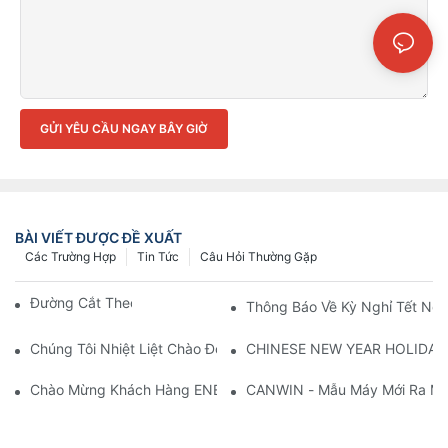
GỬI YÊU CẦU NGAY BÂY GIỜ
BÀI VIẾT ĐƯỢC ĐỀ XUẤT
Các Trường Hợp
Tin Tức
Câu Hỏi Thường Gặp
Đường Cắt Theo Chiều Dài Là Gì?
Thông Báo Về Kỳ Nghỉ Tết N
Chúng Tôi Nhiệt Liệt Chào Đón Các Khách Hàng Nga Đến Thă
CHINESE NEW YEAR HOLIDAY
Chào Mừng Khách Hàng ENERGOMERA Đến Từ Nga Ghé Thăm 
CANWIN - Mẫu Máy Mới Ra Mắt 