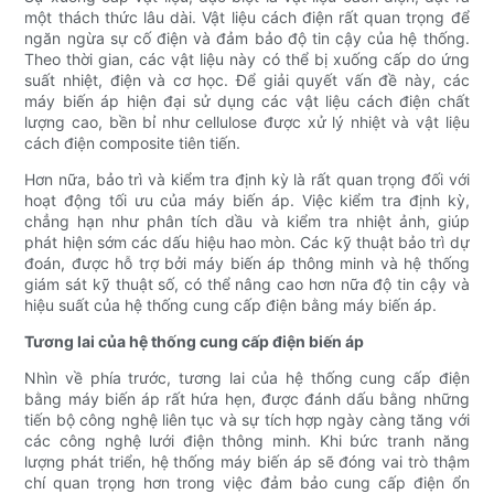
một thách thức lâu dài. Vật liệu cách điện rất quan trọng để
ngăn ngừa sự cố điện và đảm bảo độ tin cậy của hệ thống.
Theo thời gian, các vật liệu này có thể bị xuống cấp do ứng
suất nhiệt, điện và cơ học. Để giải quyết vấn đề này, các
máy biến áp hiện đại sử dụng các vật liệu cách điện chất
lượng cao, bền bỉ như cellulose được xử lý nhiệt và vật liệu
cách điện composite tiên tiến.
Hơn nữa, bảo trì và kiểm tra định kỳ là rất quan trọng đối với
hoạt động tối ưu của máy biến áp. Việc kiểm tra định kỳ,
chẳng hạn như phân tích dầu và kiểm tra nhiệt ảnh, giúp
phát hiện sớm các dấu hiệu hao mòn. Các kỹ thuật bảo trì dự
đoán, được hỗ trợ bởi máy biến áp thông minh và hệ thống
giám sát kỹ thuật số, có thể nâng cao hơn nữa độ tin cậy và
hiệu suất của hệ thống cung cấp điện bằng máy biến áp.
Tương lai của hệ thống cung cấp điện biến áp
Nhìn về phía trước, tương lai của hệ thống cung cấp điện
bằng máy biến áp rất hứa hẹn, được đánh dấu bằng những
tiến bộ công nghệ liên tục và sự tích hợp ngày càng tăng với
các công nghệ lưới điện thông minh. Khi bức tranh năng
lượng phát triển, hệ thống máy biến áp sẽ đóng vai trò thậm
chí quan trọng hơn trong việc đảm bảo cung cấp điện ổn