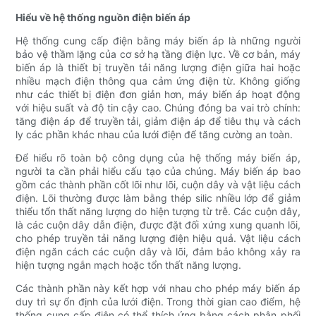
Hiểu về hệ thống nguồn điện biến áp
Hệ thống cung cấp điện bằng máy biến áp là những người
bảo vệ thầm lặng của cơ sở hạ tầng điện lực. Về cơ bản, máy
biến áp là thiết bị truyền tải năng lượng điện giữa hai hoặc
nhiều mạch điện thông qua cảm ứng điện từ. Không giống
như các thiết bị điện đơn giản hơn, máy biến áp hoạt động
với hiệu suất và độ tin cậy cao. Chúng đóng ba vai trò chính:
tăng điện áp để truyền tải, giảm điện áp để tiêu thụ và cách
ly các phần khác nhau của lưới điện để tăng cường an toàn.
Để hiểu rõ toàn bộ công dụng của hệ thống máy biến áp,
người ta cần phải hiểu cấu tạo của chúng. Máy biến áp bao
gồm các thành phần cốt lõi như lõi, cuộn dây và vật liệu cách
điện. Lõi thường được làm bằng thép silic nhiều lớp để giảm
thiểu tổn thất năng lượng do hiện tượng từ trễ. Các cuộn dây,
là các cuộn dây dẫn điện, được đặt đối xứng xung quanh lõi,
cho phép truyền tải năng lượng điện hiệu quả. Vật liệu cách
điện ngăn cách các cuộn dây và lõi, đảm bảo không xảy ra
hiện tượng ngắn mạch hoặc tổn thất năng lượng.
Các thành phần này kết hợp với nhau cho phép máy biến áp
duy trì sự ổn định của lưới điện. Trong thời gian cao điểm, hệ
thống cung cấp điện có thể thích ứng bằng cách phân phối