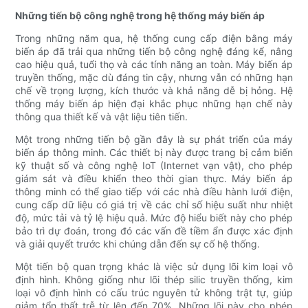
Những tiến bộ công nghệ trong hệ thống máy biến áp
Trong những năm qua, hệ thống cung cấp điện bằng máy
biến áp đã trải qua những tiến bộ công nghệ đáng kể, nâng
cao hiệu quả, tuổi thọ và các tính năng an toàn. Máy biến áp
truyền thống, mặc dù đáng tin cậy, nhưng vẫn có những hạn
chế về trọng lượng, kích thước và khả năng dễ bị hỏng. Hệ
thống máy biến áp hiện đại khắc phục những hạn chế này
thông qua thiết kế và vật liệu tiên tiến.
Một trong những tiến bộ gần đây là sự phát triển của máy
biến áp thông minh. Các thiết bị này được trang bị cảm biến
kỹ thuật số và công nghệ IoT (Internet vạn vật), cho phép
giám sát và điều khiển theo thời gian thực. Máy biến áp
thông minh có thể giao tiếp với các nhà điều hành lưới điện,
cung cấp dữ liệu có giá trị về các chỉ số hiệu suất như nhiệt
độ, mức tải và tỷ lệ hiệu quả. Mức độ hiểu biết này cho phép
bảo trì dự đoán, trong đó các vấn đề tiềm ẩn được xác định
và giải quyết trước khi chúng dẫn đến sự cố hệ thống.
Một tiến bộ quan trọng khác là việc sử dụng lõi kim loại vô
định hình. Không giống như lõi thép silic truyền thống, kim
loại vô định hình có cấu trúc nguyên tử không trật tự, giúp
giảm tổn thất trễ từ lên đến 70%. Những lõi này cho phép