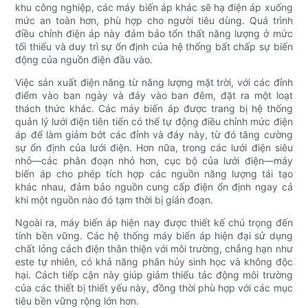
khu công nghiệp, các máy biến áp khác sẽ hạ điện áp xuống
mức an toàn hơn, phù hợp cho người tiêu dùng. Quá trình
điều chỉnh điện áp này đảm bảo tổn thất năng lượng ở mức
tối thiểu và duy trì sự ổn định của hệ thống bất chấp sự biến
động của nguồn điện đầu vào.
Việc sản xuất điện năng từ năng lượng mặt trời, với các đỉnh
điểm vào ban ngày và đáy vào ban đêm, đặt ra một loạt
thách thức khác. Các máy biến áp được trang bị hệ thống
quản lý lưới điện tiên tiến có thể tự động điều chỉnh mức điện
áp để làm giảm bớt các đỉnh và đáy này, từ đó tăng cường
sự ổn định của lưới điện. Hơn nữa, trong các lưới điện siêu
nhỏ—các phân đoạn nhỏ hơn, cục bộ của lưới điện—máy
biến áp cho phép tích hợp các nguồn năng lượng tái tạo
khác nhau, đảm bảo nguồn cung cấp điện ổn định ngay cả
khi một nguồn nào đó tạm thời bị gián đoạn.
Ngoài ra, máy biến áp hiện nay được thiết kế chú trọng đến
tính bền vững. Các hệ thống máy biến áp hiện đại sử dụng
chất lỏng cách điện thân thiện với môi trường, chẳng hạn như
este tự nhiên, có khả năng phân hủy sinh học và không độc
hại. Cách tiếp cận này giúp giảm thiểu tác động môi trường
của các thiết bị thiết yếu này, đồng thời phù hợp với các mục
tiêu bền vững rộng lớn hơn.