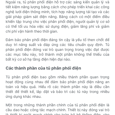
Ngoài ra, tủ phân phối điện hỗ trợ các sáng kiến ​​quản lý và
tiết kiệm năng lượng bằng cách cho phép triển khai các công
nghệ lưới điện thông minh, tích hợp năng lượng tái tạo và các
giải pháp giám sát điện năng. Bằng cách có một điểm điều
khiển tập trung cho việc phân phối điện, người quản lý cơ sở
có thể tối ưu hóa việc sử dụng điện, giảm lãng phí và giảm
chi phí vận hành theo thời gian.
Đảm bảo phân phối điện đáng tin cậy là yếu tố then chốt để
duy trì năng suất và đáp ứng các tiêu chuẩn quy định. Tủ
phân phối điện đóng vai trò quan trọng trong việc đạt được
các mục tiêu này, trở thành một phần không thể thiếu của
bất kỳ cơ sở hạ tầng điện hiện đại nào.
Các thành phần của tủ phân phối điện
Tủ phân phối điện bao gồm nhiều thành phần quan trọng
hoạt động cùng nhau để đảm bảo phân phối điện năng an
toàn và hiệu quả. Hiểu rõ các thành phần này là điều cần
thiết để thiết kế, lắp đặt và bảo trì các tủ này trong nhiều
ứng dụng khác nhau.
Một trong những thành phần chính của tủ phân phối điện là
cầu dao hoặc công tắc mạch chính. Thiết bị này đóng vai trò
là thiết bị ngắt mạch chính cho toàn bộ hệ thống điện, cho