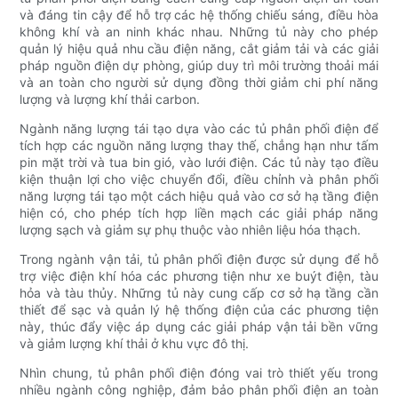
và đáng tin cậy để hỗ trợ các hệ thống chiếu sáng, điều hòa
không khí và an ninh khác nhau. Những tủ này cho phép
quản lý hiệu quả nhu cầu điện năng, cắt giảm tải và các giải
pháp nguồn điện dự phòng, giúp duy trì môi trường thoải mái
và an toàn cho người sử dụng đồng thời giảm chi phí năng
lượng và lượng khí thải carbon.
Ngành năng lượng tái tạo dựa vào các tủ phân phối điện để
tích hợp các nguồn năng lượng thay thế, chẳng hạn như tấm
pin mặt trời và tua bin gió, vào lưới điện. Các tủ này tạo điều
kiện thuận lợi cho việc chuyển đổi, điều chỉnh và phân phối
năng lượng tái tạo một cách hiệu quả vào cơ sở hạ tầng điện
hiện có, cho phép tích hợp liền mạch các giải pháp năng
lượng sạch và giảm sự phụ thuộc vào nhiên liệu hóa thạch.
Trong ngành vận tải, tủ phân phối điện được sử dụng để hỗ
trợ việc điện khí hóa các phương tiện như xe buýt điện, tàu
hỏa và tàu thủy. Những tủ này cung cấp cơ sở hạ tầng cần
thiết để sạc và quản lý hệ thống điện của các phương tiện
này, thúc đẩy việc áp dụng các giải pháp vận tải bền vững
và giảm lượng khí thải ở khu vực đô thị.
Nhìn chung, tủ phân phối điện đóng vai trò thiết yếu trong
nhiều ngành công nghiệp, đảm bảo phân phối điện an toàn