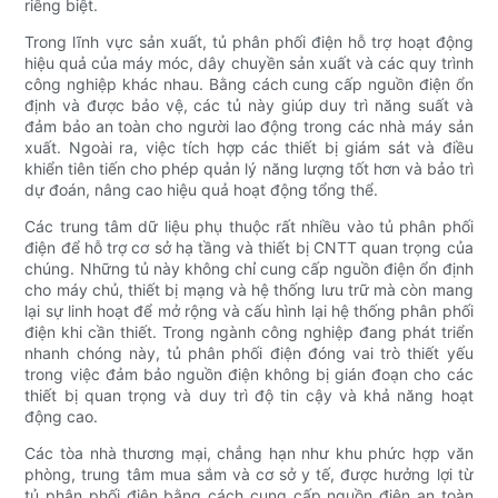
riêng biệt.
Trong lĩnh vực sản xuất, tủ phân phối điện hỗ trợ hoạt động
hiệu quả của máy móc, dây chuyền sản xuất và các quy trình
công nghiệp khác nhau. Bằng cách cung cấp nguồn điện ổn
định và được bảo vệ, các tủ này giúp duy trì năng suất và
đảm bảo an toàn cho người lao động trong các nhà máy sản
xuất. Ngoài ra, việc tích hợp các thiết bị giám sát và điều
khiển tiên tiến cho phép quản lý năng lượng tốt hơn và bảo trì
dự đoán, nâng cao hiệu quả hoạt động tổng thể.
Các trung tâm dữ liệu phụ thuộc rất nhiều vào tủ phân phối
điện để hỗ trợ cơ sở hạ tầng và thiết bị CNTT quan trọng của
chúng. Những tủ này không chỉ cung cấp nguồn điện ổn định
cho máy chủ, thiết bị mạng và hệ thống lưu trữ mà còn mang
lại sự linh hoạt để mở rộng và cấu hình lại hệ thống phân phối
điện khi cần thiết. Trong ngành công nghiệp đang phát triển
nhanh chóng này, tủ phân phối điện đóng vai trò thiết yếu
trong việc đảm bảo nguồn điện không bị gián đoạn cho các
thiết bị quan trọng và duy trì độ tin cậy và khả năng hoạt
động cao.
Các tòa nhà thương mại, chẳng hạn như khu phức hợp văn
phòng, trung tâm mua sắm và cơ sở y tế, được hưởng lợi từ
tủ phân phối điện bằng cách cung cấp nguồn điện an toàn