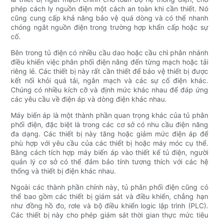
phép cách ly nguồn điện một cách an toàn khi cần thiết. Nó
cũng cung cấp khả năng bảo vệ quá dòng và có thể nhanh
chóng ngắt nguồn điện trong trường hợp khẩn cấp hoặc sự
cố.
Bên trong tủ điện có nhiều cầu dao hoặc cầu chì phân nhánh
điều khiển việc phân phối điện năng đến từng mạch hoặc tải
riêng lẻ. Các thiết bị này rất cần thiết để bảo vệ thiết bị được
kết nối khỏi quá tải, ngắn mạch và các sự cố điện khác.
Chúng có nhiều kích cỡ và định mức khác nhau để đáp ứng
các yêu cầu về điện áp và dòng điện khác nhau.
Máy biến áp là một thành phần quan trọng khác của tủ phân
phối điện, đặc biệt là trong các cơ sở có nhu cầu điện năng
đa dạng. Các thiết bị này tăng hoặc giảm mức điện áp để
phù hợp với yêu cầu của các thiết bị hoặc máy móc cụ thể.
Bằng cách tích hợp máy biến áp vào thiết kế tủ điện, người
quản lý cơ sở có thể đảm bảo tính tương thích với các hệ
thống và thiết bị điện khác nhau.
Ngoài các thành phần chính này, tủ phân phối điện cũng có
thể bao gồm các thiết bị giám sát và điều khiển, chẳng hạn
như đồng hồ đo, rơle và bộ điều khiển logic lập trình (PLC).
Các thiết bị này cho phép giám sát thời gian thực mức tiêu