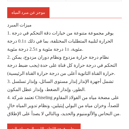
موجز عن مبرد المياه
ميزات المبرد
1. يوفر مجموعة متنوعة من خيارات دقة التحكم في درجة
الحرارة لتلبية المتطلبات المختلفة، بما في ذلك ±0.1 درجة
مئوية، ±1 درجة مئوية و ±2.5 درجة مئوية.
2. نظام درجة حرارة مزدوج ونظام دوران مزدوج، يمكن
التحكم في درجة حرارة كل قناة على حدة (يجب ضبط درجة
حرارة القناة الثانوية أعلى من درجة حرارة القناة الرئيسية).
3. تشمل أجهزة الإنذار إنذار مستوى السائل، وإنذار تسلسل
الطور، وإنذار الضغط، وإنذار عطل المكون.
4. تعتمد شركة Chiseling على مضخة مياه من الفولاذ المقاوم
للصدأ، وخزان مياه من البولي إيثيلين، ونظام تدوير المياه خالٍ
من النحاس والألومنيوم والحديد، وبالتالي لا يصدأ على الإطلاق.
معايير فوهة اللحام بالليزر المحمولة باليد