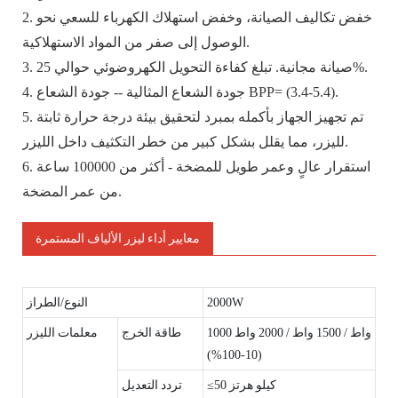
2. خفض تكاليف الصيانة، وخفض استهلاك الكهرباء للسعي نحو
الوصول إلى صفر من المواد الاستهلاكية.
3. صيانة مجانية. تبلغ كفاءة التحويل الكهروضوئي حوالي 25%.
4. جودة الشعاع المثالية -- جودة الشعاع BPP= (3.4-5.4).
5. تم تجهيز الجهاز بأكمله بمبرد لتحقيق بيئة درجة حرارة ثابتة
لليزر، مما يقلل بشكل كبير من خطر التكثيف داخل الليزر.
6. استقرار عالٍ وعمر طويل للمضخة - أكثر من 100000 ساعة
من عمر المضخة.
معايير أداء ليزر الألياف المستمرة
2000W
النوع/الطراز
1000 واط / 1500 واط / 2000 واط
طاقة الخرج
معلمات الليزر
(10-100%)
≤50 كيلو هرتز
تردد التعديل