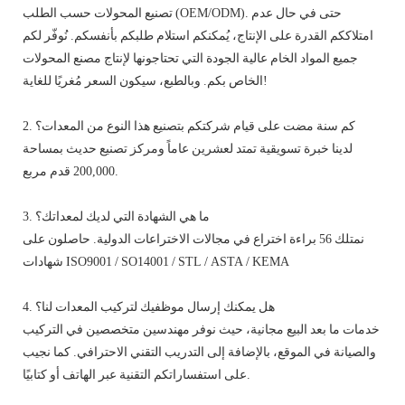
تصنيع المحولات حسب الطلب (OEM/ODM). حتى في حال عدم
امتلاككم القدرة على الإنتاج، يُمكنكم استلام طلبكم بأنفسكم. نُوفّر لكم
جميع المواد الخام عالية الجودة التي تحتاجونها لإنتاج مصنع المحولات
الخاص بكم. وبالطبع، سيكون السعر مُغريًا للغاية!
2. كم سنة مضت على قيام شركتكم بتصنيع هذا النوع من المعدات؟
لدينا خبرة تسويقية تمتد لعشرين عاماً ومركز تصنيع حديث بمساحة
200,000 قدم مربع.
3. ما هي الشهادة التي لديك لمعداتك؟
نمتلك 56 براءة اختراع في مجالات الاختراعات الدولية. حاصلون على
شهادات ISO9001 / SO14001 / STL / ASTA / KEMA
4. هل يمكنك إرسال موظفيك لتركيب المعدات لنا؟
خدمات ما بعد البيع مجانية، حيث نوفر مهندسين متخصصين في التركيب
والصيانة في الموقع، بالإضافة إلى التدريب التقني الاحترافي. كما نجيب
على استفساراتكم التقنية عبر الهاتف أو كتابيًا.