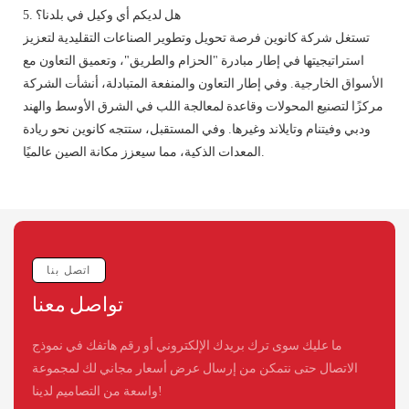
5. هل لديكم أي وكيل في بلدنا؟
تستغل شركة كانوين فرصة تحويل وتطوير الصناعات التقليدية لتعزيز
استراتيجيتها في إطار مبادرة "الحزام والطريق"، وتعميق التعاون مع
الأسواق الخارجية. وفي إطار التعاون والمنفعة المتبادلة، أنشأت الشركة
مركزًا لتصنيع المحولات وقاعدة لمعالجة اللب في الشرق الأوسط والهند
ودبي وفيتنام وتايلاند وغيرها. وفي المستقبل، ستتجه كانوين نحو ريادة
المعدات الذكية، مما سيعزز مكانة الصين عالميًا.
اتصل بنا
تواصل معنا
ما عليك سوى ترك بريدك الإلكتروني أو رقم هاتفك في نموذج
الاتصال حتى نتمكن من إرسال عرض أسعار مجاني لك لمجموعة
واسعة من التصاميم لدينا!