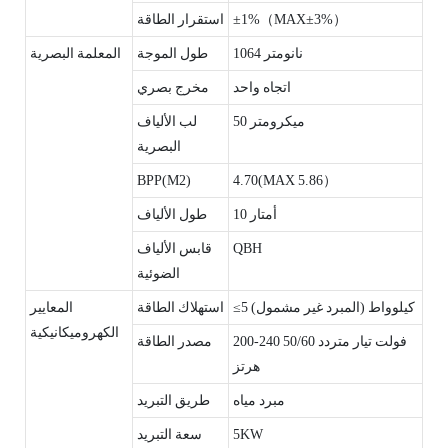
±1%（MAX±3%）
استقرار الطاقة
1064 نانومتر
طول الموجة
المعلمة البصرية
اتجاه واحد
مخرج بصري
50 ميكرومتر
لب الألياف
البصرية
BPP(M2)
4.70(MAX 5.86）
10 أمتار
طول الألياف
QBH
قابس الألياف
الضوئية
≤5 كيلوواط (المبرد غير مشمول)
استهلاك الطاقة
المعايير
الكهروميكانيكية
200-240 فولت تيار متردد 50/60
مصدر الطاقة
هرتز
مبرد مياه
طريق التبريد
5KW
سعة التبريد