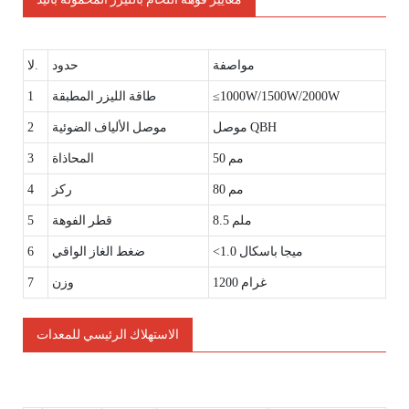
مواصفة
حدود
لا.
≤1000W/1500W/2000W
طاقة الليزر المطبقة
1
موصل QBH
موصل الألياف الضوئية
2
50 مم
المحاذاة
3
80 مم
ركز
4
8.5 ملم
قطر الفوهة
5
<1.0 ميجا باسكال
ضغط الغاز الواقي
6
1200 غرام
وزن
7
الاستهلاك الرئيسي للمعدات