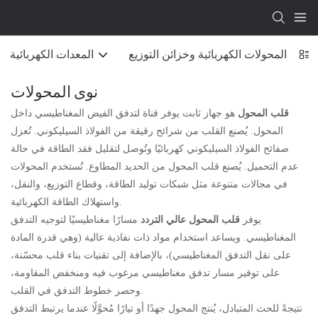
المحولات الكهربائية وخزائن التوزيع
المعدات الكهربائية
نوى المحولات
قلب المحول
هو جهاز ثابت يوفر قناة لتدفق الفيض المغناطيسي داخل
المحول. يُصنع القلب من شرائح رقيقة من الفولاذ السيليكوني. تُعزل
صفائح الفولاذ السيليكوني كهربائيًا وتُوصل لتقليل فقد الطاقة في حالة
عدم التحميل. يُصنع قلب المحول من الحديد المطاوع. تُستخدم المحولات
في مجالات متنوعة مثل شبكات توليد الطاقة، وقطاع التوزيع، والنقل،
واستهلاك الطاقة الكهربائية.
يوفر
قلب المحول عالي التردد
مسارًا مغناطيسيًا لتوجيه التدفق
المغناطيسي. ويساعد استخدام مواد ذات نفاذية عالية (وهي قدرة المادة
على نقل التدفق المغناطيسي)، بالإضافة إلى تقنيات بناء قلب محسّنة،
على توفير مسار تدفق مغناطيسي مرغوب فيه ومنخفض المقاومة،
وحصر خطوط التدفق في القلب.
نتيجةً للحث المتبادل، يُنتج المحول جهدًا أو تيارًا مُحوَّلًا عندما يرتبط التدفق