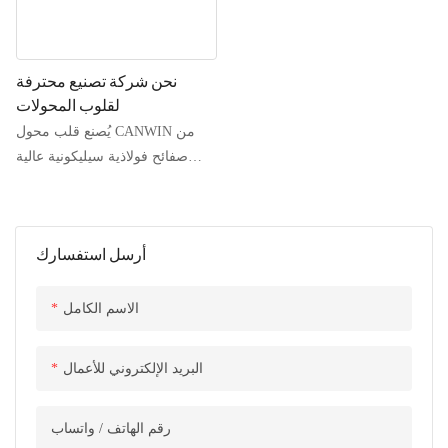
نحن شركة تصنيع محترفة
لقلوب المحولات
يُصنع قلب محول CANWIN من
صفائح فولاذية سيليكونية عالية
الجودة، ذات حبيبات موجهة،
ومُدلفنة على البارد، وموصلية
مغناطيسية عالية، مع وصلات
أرسل استفسارك
متدرجة مائلة بزاوية 45 درجة.
يتميز القلب الحديدي بهيكل خاص
على شكل أنبوب مربع، حيث يُربط
الاسم الكامل
عمود القلب بشريط عازل، ويُغطى
سطحه براتنج خاص لمنع الرطوبة
البريد الإلكتروني للأعمال
والصدأ، مما يقلل بشكل فعال من
فقد الطاقة في حالة عدم التحميل،
رقم الهاتف / واتساب
وتيار عدم التحميل، وضوضاء القلب