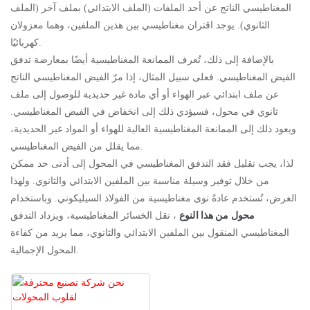
المغناطيسي الناتج عن أحد الملفات (الملف الابتدائي) بملف آخر (الملف
الثانوي). يوجد اقتران مغناطيسي بين هذين الملفين، وهما معزولان
كهربائيًا.
بالإضافة إلى ذلك، تُعرف الممانعة المغناطيسية أيضًا بمعارضة تدفق
الفيض المغناطيسي. فعلى سبيل المثال، إذا مرّ الفيض المغناطيسي الناتج
عن ملف ابتدائي عبر الهواء أو أي مادة غير حديدية للوصول إلى ملف
ثانوي في محول، فسيؤدي ذلك إلى انخفاض في الفيض المغناطيسي.
ويعود ذلك إلى الممانعة المغناطيسية العالية للهواء أو المواد غير الحديدية،
مما يقلل من الفيض المغناطيسي.
لذا، يجب تقليل فقد التدفق المغناطيسي في المحول إلى أدنى حد ممكن
من خلال توفير وسيلة مناسبة بين الملفين الابتدائي والثانوي. ولهذا
الغرض، تُستخدم عادةً نوى مغناطيسية من الفولاذ السيليكوني. وباستخدام
محول من هذا النوع
، تقل الخسائر المغناطيسية، ويزداد التدفق
المغناطيسي المنقول بين الملفين الابتدائي والثانوي، مما يزيد من كفاءة
المحول الإجمالية.