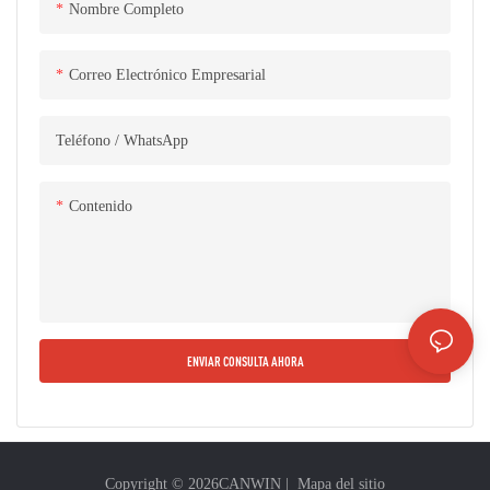
por los usuarios. Esta máquina
por los usuarios. Esta máquina
Nombre Completo
bobinadora de láminas se utiliza
bobinadora de láminas se utiliza
ampliamente en transformadores
ampliamente en la producción de
Correo Electrónico Empresarial
sumergidos en aceite,
transformadores sumergidos en
transformadores secos y bobinado
aceite, transformadores secos,
Teléfono / WhatsApp
especial de láminas en la
transformadores especiales y
producción de transformadores y
reactores. Las bobinas de lámina
reactores. Las bobinas de lámina
son de diferentes espesores de
Contenido
son de diferentes espesores de
lámina de cobre o aluminio como
lámina de cobre o aluminio como
conductor, con material aislante de
conductor, con material aislante de
cinta ancha como aislamiento entre
cinta ancha como aislamiento entre
capas, con material aislante de
capas, con material aislante de
cinta estrecha como aislamiento de
ENVIAR CONSULTA AHORA
cinta estrecha como aislamiento de
extremo, completando el bobinado
extremo, completando el bobinado
en una sola operación, formando
en una sola operación, formando
una bobina. Los conductores
una bobina. Los conductores
internos y externos de la bobina se
internos y externos de la bobina se
sueldan y envuelven al mismo
Copyright © 2026
CANWIN
|
Mapa del sitio