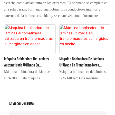
estrecha como aislamiento en los extremos. El bobinado se completa en
una sola pasada, formando una bobina. Los conductores internos y
externos de la bobina se sueldan y se envuelven simultáneamente.
Máquina Bobinadora De Láminas
Máquina Bobinadora De Láminas
Automatizada Utilizada En
Utilizada En Transformadores
Transformadores Sumergidos En
Sumergidos En Aceite.
Máquina bobinadora de láminas
Máquina bobinadora de láminas
Aceite.
BRJ-1000: Esta máquina
BRJ-1400-2: Esta máquina
bobinadora de láminas tiene una
bobinadora de láminas tiene una
apariencia única, operación
apariencia única, operación
conveniente, visualización de datos
conveniente, visualización de datos
Envíe Su Consulta
intuitiva, alto grado de
intuitiva, alto grado de
automatización y es bien recibida
automatización y es bien recibida