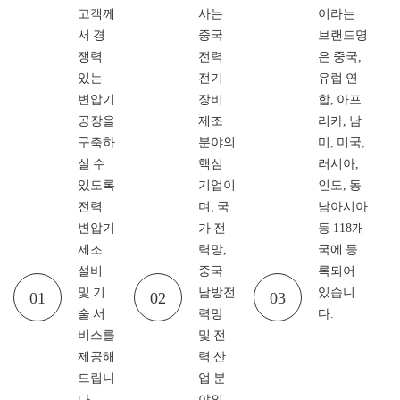
고객께
사는
이라는
서 경
중국
브랜드명
쟁력
전력
은 중국,
있는
전기
유럽 연
변압기
장비
합, 아프
공장을
제조
리카, 남
구축하
분야의
미, 미국,
실 수
핵심
러시아,
있도록
기업이
인도, 동
전력
며, 국
남아시아
변압기
가 전
등 118개
제조
력망,
국에 등
설비
중국
록되어
및 기
남방전
있습니
01
02
03
술 서
력망
다.
비스를
및 전
제공해
력 산
드립니
업 분
다.
야의