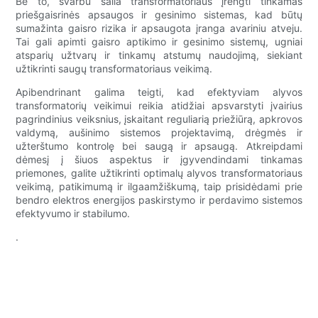
Be to, svarbu šalia transformatoriaus įrengti tinkamas
priešgaisrinės apsaugos ir gesinimo sistemas, kad būtų
sumažinta gaisro rizika ir apsaugota įranga avariniu atveju.
Tai gali apimti gaisro aptikimo ir gesinimo sistemų, ugniai
atsparių užtvarų ir tinkamų atstumų naudojimą, siekiant
užtikrinti saugų transformatoriaus veikimą.
Apibendrinant galima teigti, kad efektyviam alyvos
transformatorių veikimui reikia atidžiai apsvarstyti įvairius
pagrindinius veiksnius, įskaitant reguliarią priežiūrą, apkrovos
valdymą, aušinimo sistemos projektavimą, drėgmės ir
užterštumo kontrolę bei saugą ir apsaugą. Atkreipdami
dėmesį į šiuos aspektus ir įgyvendindami tinkamas
priemones, galite užtikrinti optimalų alyvos transformatoriaus
veikimą, patikimumą ir ilgaamžiškumą, taip prisidėdami prie
bendro elektros energijos paskirstymo ir perdavimo sistemos
efektyvumo ir stabilumo.
.