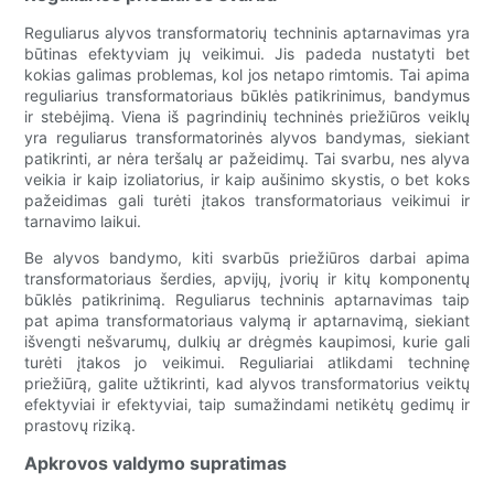
Reguliarus alyvos transformatorių techninis aptarnavimas yra
būtinas efektyviam jų veikimui. Jis padeda nustatyti bet
kokias galimas problemas, kol jos netapo rimtomis. Tai apima
reguliarius transformatoriaus būklės patikrinimus, bandymus
ir stebėjimą. Viena iš pagrindinių techninės priežiūros veiklų
yra reguliarus transformatorinės alyvos bandymas, siekiant
patikrinti, ar nėra teršalų ar pažeidimų. Tai svarbu, nes alyva
veikia ir kaip izoliatorius, ir kaip aušinimo skystis, o bet koks
pažeidimas gali turėti įtakos transformatoriaus veikimui ir
tarnavimo laikui.
Be alyvos bandymo, kiti svarbūs priežiūros darbai apima
transformatoriaus šerdies, apvijų, įvorių ir kitų komponentų
būklės patikrinimą. Reguliarus techninis aptarnavimas taip
pat apima transformatoriaus valymą ir aptarnavimą, siekiant
išvengti nešvarumų, dulkių ar drėgmės kaupimosi, kurie gali
turėti įtakos jo veikimui. Reguliariai atlikdami techninę
priežiūrą, galite užtikrinti, kad alyvos transformatorius veiktų
efektyviai ir efektyviai, taip sumažindami netikėtų gedimų ir
prastovų riziką.
Apkrovos valdymo supratimas