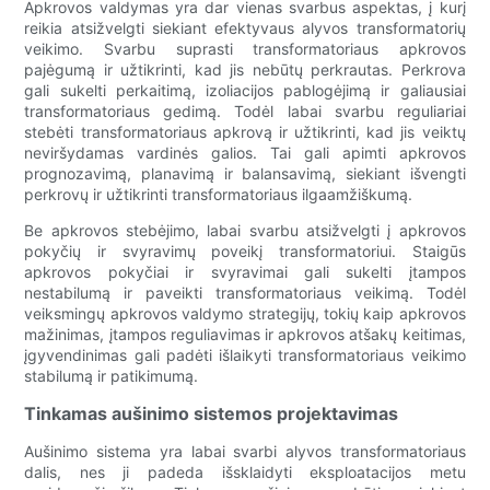
Apkrovos valdymas yra dar vienas svarbus aspektas, į kurį
reikia atsižvelgti siekiant efektyvaus alyvos transformatorių
veikimo. Svarbu suprasti transformatoriaus apkrovos
pajėgumą ir užtikrinti, kad jis nebūtų perkrautas. Perkrova
gali sukelti perkaitimą, izoliacijos pablogėjimą ir galiausiai
transformatoriaus gedimą. Todėl labai svarbu reguliariai
stebėti transformatoriaus apkrovą ir užtikrinti, kad jis veiktų
neviršydamas vardinės galios. Tai gali apimti apkrovos
prognozavimą, planavimą ir balansavimą, siekiant išvengti
perkrovų ir užtikrinti transformatoriaus ilgaamžiškumą.
Be apkrovos stebėjimo, labai svarbu atsižvelgti į apkrovos
pokyčių ir svyravimų poveikį transformatoriui. Staigūs
apkrovos pokyčiai ir svyravimai gali sukelti įtampos
nestabilumą ir paveikti transformatoriaus veikimą. Todėl
veiksmingų apkrovos valdymo strategijų, tokių kaip apkrovos
mažinimas, įtampos reguliavimas ir apkrovos atšakų keitimas,
įgyvendinimas gali padėti išlaikyti transformatoriaus veikimo
stabilumą ir patikimumą.
Tinkamas aušinimo sistemos projektavimas
Aušinimo sistema yra labai svarbi alyvos transformatoriaus
dalis, nes ji padeda išsklaidyti eksploatacijos metu