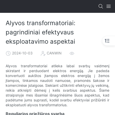
Alyvos transformatoriai:
pagrindiniai efektyvaus
eksploatavimo aspektai
2024-10-03
CANWIN
Alyvos transformatoriai atlieka labai svarbų vaidmenį
skirstant ir perduodant elektros energiją. Jie padeda
konvertuoti aukštos įtampos elektros energiją į žemos
įtampos, tinkamos naudoti namuose, pramonės šakose ir
komercinėse įstaigose. Siekiant užtikrinti efektyvų jų veikimą,
reikia atkreipti dėmesį į kelis svarbius aspektus. Šiame
straipsnyje mes išsamiai išnagrinėsime šiuos aspektus, kad
padėtume jums suprasti, kodėl svarbu efektyviai prižiūrėti ir
eksploatuoti alyvos transformatorius.
Reguliarios priežiūros svarba