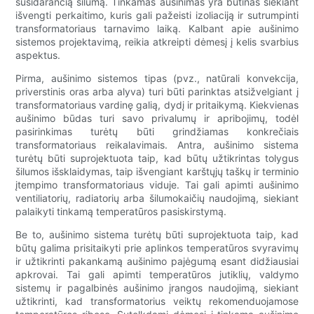
susidarančią šilumą. Tinkamas aušinimas yra būtinas siekiant
išvengti perkaitimo, kuris gali pažeisti izoliaciją ir sutrumpinti
transformatoriaus tarnavimo laiką. Kalbant apie aušinimo
sistemos projektavimą, reikia atkreipti dėmesį į kelis svarbius
aspektus.
Pirma, aušinimo sistemos tipas (pvz., natūrali konvekcija,
priverstinis oras arba alyva) turi būti parinktas atsižvelgiant į
transformatoriaus vardinę galią, dydį ir pritaikymą. Kiekvienas
aušinimo būdas turi savo privalumų ir apribojimų, todėl
pasirinkimas turėtų būti grindžiamas konkrečiais
transformatoriaus reikalavimais. Antra, aušinimo sistema
turėtų būti suprojektuota taip, kad būtų užtikrintas tolygus
šilumos išsklaidymas, taip išvengiant karštųjų taškų ir terminio
įtempimo transformatoriaus viduje. Tai gali apimti aušinimo
ventiliatorių, radiatorių arba šilumokaičių naudojimą, siekiant
palaikyti tinkamą temperatūros pasiskirstymą.
Be to, aušinimo sistema turėtų būti suprojektuota taip, kad
būtų galima prisitaikyti prie aplinkos temperatūros svyravimų
ir užtikrinti pakankamą aušinimo pajėgumą esant didžiausiai
apkrovai. Tai gali apimti temperatūros jutiklių, valdymo
sistemų ir pagalbinės aušinimo įrangos naudojimą, siekiant
užtikrinti, kad transformatorius veiktų rekomenduojamose