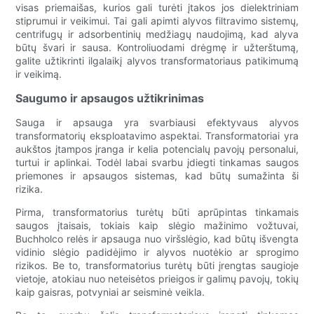
visas priemaišas, kurios gali turėti įtakos jos dielektriniam
stiprumui ir veikimui. Tai gali apimti alyvos filtravimo sistemų,
centrifugų ir adsorbentinių medžiagų naudojimą, kad alyva
būtų švari ir sausa. Kontroliuodami drėgmę ir užterštumą,
galite užtikrinti ilgalaikį alyvos transformatoriaus patikimumą
ir veikimą.
Saugumo ir apsaugos užtikrinimas
Sauga ir apsauga yra svarbiausi efektyvaus alyvos
transformatorių eksploatavimo aspektai. Transformatoriai yra
aukštos įtampos įranga ir kelia potencialų pavojų personalui,
turtui ir aplinkai. Todėl labai svarbu įdiegti tinkamas saugos
priemones ir apsaugos sistemas, kad būtų sumažinta ši
rizika.
Pirma, transformatorius turėtų būti aprūpintas tinkamais
saugos įtaisais, tokiais kaip slėgio mažinimo vožtuvai,
Buchholco relės ir apsauga nuo viršslėgio, kad būtų išvengta
vidinio slėgio padidėjimo ir alyvos nuotėkio ar sprogimo
rizikos. Be to, transformatorius turėtų būti įrengtas saugioje
vietoje, atokiau nuo neteisėtos prieigos ir galimų pavojų, tokių
kaip gaisras, potvyniai ar seisminė veikla.