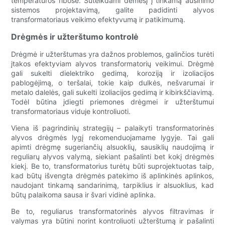
temperatūros ribose. Sutelkdami dėmesį į tinkamą aušinimo
sistemos projektavimą, galite padidinti alyvos
transformatoriaus veikimo efektyvumą ir patikimumą.
Drėgmės ir užterštumo kontrolė
Drėgmė ir užterštumas yra dažnos problemos, galinčios turėti
įtakos efektyviam alyvos transformatorių veikimui. Drėgmė
gali sukelti dielektriko gedimą, koroziją ir izoliacijos
pablogėjimą, o teršalai, tokie kaip dulkės, nešvarumai ir
metalo dalelės, gali sukelti izoliacijos gedimą ir kibirkščiavimą.
Todėl būtina įdiegti priemones drėgmei ir užterštumui
transformatoriaus viduje kontroliuoti.
Viena iš pagrindinių strategijų – palaikyti transformatorinės
alyvos drėgmės lygį rekomenduojamame lygyje. Tai gali
apimti drėgmę sugeriančių alsuoklių, sausiklių naudojimą ir
reguliarų alyvos valymą, siekiant pašalinti bet kokį drėgmės
kiekį. Be to, transformatorius turėtų būti suprojektuotas taip,
kad būtų išvengta drėgmės patekimo iš aplinkinės aplinkos,
naudojant tinkamą sandarinimą, tarpiklius ir alsuoklius, kad
būtų palaikoma sausa ir švari vidinė aplinka.
Be to, reguliarus transformatorinės alyvos filtravimas ir
valymas yra būtini norint kontroliuoti užterštumą ir pašalinti