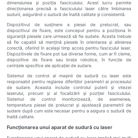
dimensiunea și poziția fasciculului. Acest lucru permite
direcționarea precisă a fasciculului laser către îmbinarea
sudurii, asigurând o sudură de înaltă calitate și consistentă.
Dispozitivul de susținere a piesei de prelucrat, sau
dispozitivul de fixare, este conceput pentru a poziționa în
siguranță piesele care urmează să fie sudate. Acesta trebuie
să fie capabil să mențină piesele în orientarea și alinierea
corectă, oferind în același timp acces pentru fasciculul laser.
Dispozitivele de fixare pot lua diverse forme, cum ar fi cleme,
dispozitive de fixare sau brațe robotice, în funcție de
cerințele specifice ale aplicației de sudare.
Sistemul de control al mașinii de sudură cu laser este
responsabil pentru reglarea diferiților parametri ai procesului
de sudare. Aceasta include controlul puterii și vitezei
laserului, precum și al focalizării și poziției fasciculului.
Sistemul de control monitorizează, de asemenea,
temperatura piesei de prelucrat și ajustează parametrii de
sudare după cum este necesar pentru a asigura o sudură de
înaltă calitate.
Funcționarea unui aparat de sudură cu laser
Funcționarea unui aparat de sudură cu laser implică mai mulți