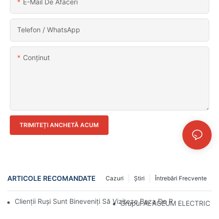
E-Mail De Afaceri
Telefon / WhatsApp
Conţinut
TRIMITEȚI ANCHETĂ ACUM
ARTICOLE RECOMANDATE
Cazuri
Ştiri
Întrebări Frecvente
Clienții Ruși Sunt Bineveniți Să Viziteze Baza De Producție CA
Grupul ALAGEUM ELECTRIC Din