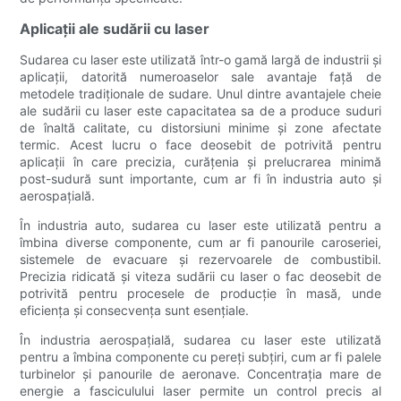
Aplicații ale sudării cu laser
Sudarea cu laser este utilizată într-o gamă largă de industrii și
aplicații, datorită numeroaselor sale avantaje față de
metodele tradiționale de sudare. Unul dintre avantajele cheie
ale sudării cu laser este capacitatea sa de a produce suduri
de înaltă calitate, cu distorsiuni minime și zone afectate
termic. Acest lucru o face deosebit de potrivită pentru
aplicații în care precizia, curățenia și prelucrarea minimă
post-sudură sunt importante, cum ar fi în industria auto și
aerospațială.
În industria auto, sudarea cu laser este utilizată pentru a
îmbina diverse componente, cum ar fi panourile caroseriei,
sistemele de evacuare și rezervoarele de combustibil.
Precizia ridicată și viteza sudării cu laser o fac deosebit de
potrivită pentru procesele de producție în masă, unde
eficiența și consecvența sunt esențiale.
În industria aerospațială, sudarea cu laser este utilizată
pentru a îmbina componente cu pereți subțiri, cum ar fi palele
turbinelor și panourile de aeronave. Concentrația mare de
energie a fasciculului laser permite un control precis al