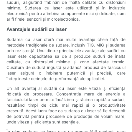
sudurii, asigurând îmbinări de înaltă calitate cu distorsiuni
minime. Sudarea cu laser este utilizată și în industria
electronică pentru a îmbina componente mici și delicate, cum
ar fi firele, senzorii și microelectronica.
Avantajele sudării cu laser
Sudarea cu laser oferă mai multe avantaje cheie față de
metodele tradiționale de sudare, inclusiv TIG, MIG și sudarea
prin rezistență. Unul dintre principalele avantaje ale sudării cu
laser este capacitatea sa de a produce suduri de înaltă
calitate, cu distorsiuni minime și zone afectate termic.
Cusătura de sudură îngustă și adâncă produsă de fasciculul
laser asigură o îmbinare puternică și precisă, care
îndeplinește cerințele de performanță ale aplicației.
Un alt avantaj al sudării cu laser este viteza și eficiența
ridicată de procesare. Concentrația mare de energie a
fasciculului laser permite încălzirea și răcirea rapidă a sudurii,
rezultând timpi de ciclu mai rapizi și o productivitate
crescută. Acest lucru face ca sudarea cu laser să fie deosebit
de potrivită pentru procesele de producție de volum mare,
unde viteza și eficiența sunt esențiale.
În plus, sudarea cu laser este un proces fără contact, care