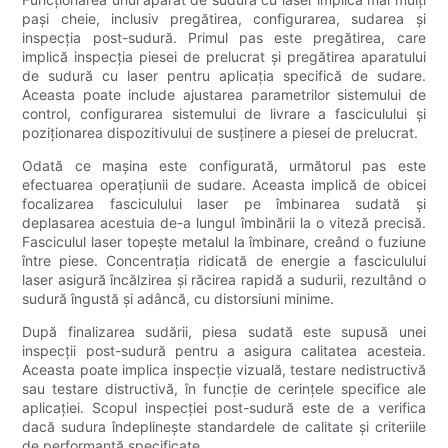
pași cheie, inclusiv pregătirea, configurarea, sudarea și
inspecția post-sudură. Primul pas este pregătirea, care
implică inspecția piesei de prelucrat și pregătirea aparatului
de sudură cu laser pentru aplicația specifică de sudare.
Aceasta poate include ajustarea parametrilor sistemului de
control, configurarea sistemului de livrare a fasciculului și
poziționarea dispozitivului de susținere a piesei de prelucrat.
Odată ce mașina este configurată, următorul pas este
efectuarea operațiunii de sudare. Aceasta implică de obicei
focalizarea fasciculului laser pe îmbinarea sudată și
deplasarea acestuia de-a lungul îmbinării la o viteză precisă.
Fasciculul laser topește metalul la îmbinare, creând o fuziune
între piese. Concentrația ridicată de energie a fasciculului
laser asigură încălzirea și răcirea rapidă a sudurii, rezultând o
sudură îngustă și adâncă, cu distorsiuni minime.
După finalizarea sudării, piesa sudată este supusă unei
inspecții post-sudură pentru a asigura calitatea acesteia.
Aceasta poate implica inspecție vizuală, testare nedistructivă
sau testare distructivă, în funcție de cerințele specifice ale
aplicației. Scopul inspecției post-sudură este de a verifica
dacă sudura îndeplinește standardele de calitate și criteriile
de performanță specificate.