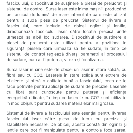
fasciculului, dispozitivul de susținere a piesei de prelucrat și
sistemul de control. Sursa laser este inima mașinii, producând
un fascicul de lumină de mare intensitate care este utilizat
pentru a suda piesa de prelucrat. Sistemul de livrare a
fasciculului, care include de obicei oglinzi și lentile,
direcționează fasciculul laser către locația precisă unde
urmează să aibă loc sudarea. Dispozitivul de susținere a
piesei de prelucrat este utilizat pentru a poziționa în
siguranță piesele care urmează să fie sudate, în timp ce
sistemul de control reglează diverși parametri ai procesului
de sudare, cum ar fi puterea, viteza și focalizarea.
Sursa laser în sine este de obicei un laser în stare solidă, cu
fibră sau cu CO2. Laserele în stare solidă sunt extrem de
eficiente și oferă o calitate bună a fasciculului, ceea ce le
face potrivite pentru aplicații de sudare de precizie. Laserele
cu fibră sunt cunoscute pentru puterea și eficiența
energetică ridicate, în timp ce laserele cu CO2 sunt utilizate
în mod obișnuit pentru sudarea materialelor mai groase.
Sistemul de livrare a fasciculului este esențial pentru livrarea
fasciculului laser către piesa de lucru cu precizia și
stabilitatea necesare. De obicei, acesta constă din oglinzi și
lentile care pot fi manipulate pentru a controla focalizarea,