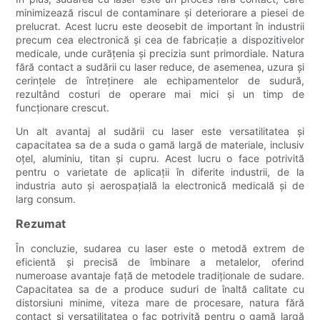
minimizează riscul de contaminare și deteriorare a piesei de
prelucrat. Acest lucru este deosebit de important în industrii
precum cea electronică și cea de fabricație a dispozitivelor
medicale, unde curățenia și precizia sunt primordiale. Natura
fără contact a sudării cu laser reduce, de asemenea, uzura și
cerințele de întreținere ale echipamentelor de sudură,
rezultând costuri de operare mai mici și un timp de
funcționare crescut.
Un alt avantaj al sudării cu laser este versatilitatea și
capacitatea sa de a suda o gamă largă de materiale, inclusiv
oțel, aluminiu, titan și cupru. Acest lucru o face potrivită
pentru o varietate de aplicații în diferite industrii, de la
industria auto și aerospațială la electronică medicală și de
larg consum.
Rezumat
În concluzie, sudarea cu laser este o metodă extrem de
eficientă și precisă de îmbinare a metalelor, oferind
numeroase avantaje față de metodele tradiționale de sudare.
Capacitatea sa de a produce suduri de înaltă calitate cu
distorsiuni minime, viteza mare de procesare, natura fără
contact și versatilitatea o fac potrivită pentru o gamă largă