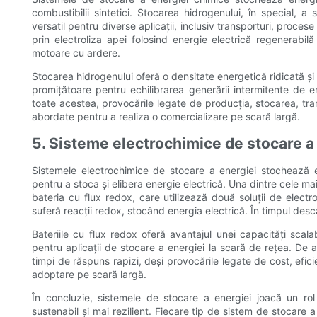
combustibilii sintetici. Stocarea hidrogenului, în special, a
versatil pentru diverse aplicații, inclusiv transporturi, proce
prin electroliza apei folosind energie electrică regenerabilă
motoare cu ardere.
Stocarea hidrogenului oferă o densitate energetică ridicată ș
promițătoare pentru echilibrarea generării intermitente de 
toate acestea, provocările legate de producția, stocarea, tran
abordate pentru a realiza o comercializare pe scară largă.
5. Sisteme electrochimice de stocare a
Sistemele electrochimice de stocare a energiei stochează e
pentru a stoca și elibera energie electrică. Una dintre cele m
bateria cu flux redox, care utilizează două soluții de electrol
suferă reacții redox, stocând energia electrică. În timpul descă
Bateriile cu flux redox oferă avantajul unei capacități scalab
pentru aplicații de stocare a energiei la scară de rețea. De 
timpi de răspuns rapizi, deși provocările legate de cost, efic
adoptare pe scară largă.
În concluzie, sistemele de stocare a energiei joacă un rol e
sustenabil și mai rezilient. Fiecare tip de sistem de stocare a e