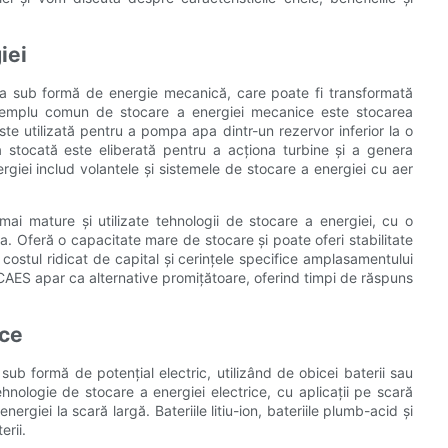
iei
a sub formă de energie mecanică, care poate fi transformată
exemplu comun de stocare a energiei mecanice este stocarea
te utilizată pentru a pompa apa dintr-un rezervor inferior la o
a stocată este eliberată pentru a acționa turbine și a genera
iei includ volantele și sistemele de stocare a energiei cu aer
ai mature și utilizate tehnologii de stocare a energiei, cu o
ța. Oferă o capacitate mare de stocare și poate oferi stabilitate
a, costul ridicat de capital și cerințele specifice amplasamentului
 CAES apar ca alternative promițătoare, oferind timpi de răspuns
ice
ub formă de potențial electric, utilizând de obicei baterii sau
hnologie de stocare a energiei electrice, cu aplicații pe scară
nergiei la scară largă. Bateriile litiu-ion, bateriile plumb-acid și
erii.