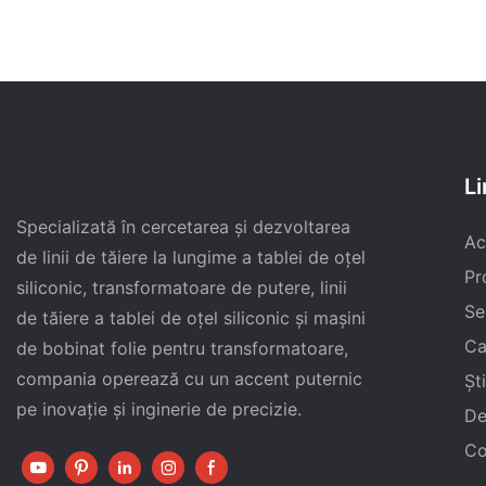
Li
Specializată în cercetarea și dezvoltarea
Ac
de linii de tăiere la lungime a tablei de oțel
Pr
siliconic, transformatoare de putere, linii
Se
de tăiere a tablei de oțel siliconic și mașini
Ca
de bobinat folie pentru transformatoare,
compania operează cu un accent puternic
Şti
pe inovație și inginerie de precizie.
De
Co