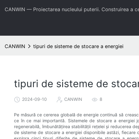
CANWIN — Proiectarea nucleului puterii. Construirea a 
CANWIN
tipuri de sisteme de stocare a energiei
tipuri de sisteme de stoca
2024-09-10
CANWIN
8
Pe măsură ce cererea globală de energie continuă să crească
ce în ce mai importantă. Sistemele de stocare a energiei joa
regenerabilă, îmbunătățirea stabilității rețelei și reducerea dep
de sisteme de stocare a energiei disponibile astăzi, fiecare cu 
explora cinci tipuri diferite de sisteme de stocare a energi