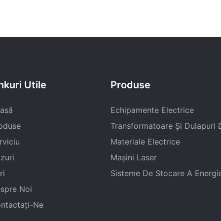
nkuri Utile
Produse
asă
Echipamente Electrice
oduse
Transformatoare Și Dulapuri D
rviciu
Materiale Electrice
zuri
Mașini Laser
ri
Sisteme De Stocare A Energie
spre Noi
ntactaţi-Ne