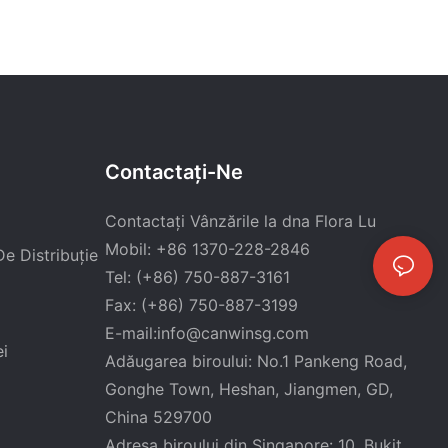
Contactaţi-Ne
Contactați Vânzările la dna Flora Lu
Mobil: +86 1370-228-2846
e Distribuție
Tel: (+86) 750-887-3161
Fax: (+86) 750-887-3199
E-mail:
info@canwinsg.com
i
Adăugarea biroului: No.1 Pankeng Road,
Gonghe Town, Heshan,
Jiangmen, GD,
China 529700
Adresa biroului din Singapore: 10, Bukit