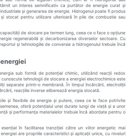
 stârnit un interes semnificativ ca purtător de energie curat și
se industriale și generarea de energie. Hidrogenul poate fi produs
 și stocat pentru utilizare ulterioară în pile de combustie sau
i capacități de stocare pe termen lung, ceea ce o face o opțiune
energie regenerabilă și decarbonizarea diverselor sectoare. Cu
sportul și tehnologiile de conversie a hidrogenului trebuie încă
 energiei
nergia sub formă de potențial chimic, utilizând reacții redox
ai cunoscute tehnologii de stocare a energiei electrochimice este
iți separate printr-o membrană. În timpul încărcării, electroliții
rcării, reacțiile inverse eliberează energia stocată.
ile și flexibile de energie și putere, ceea ce le face potrivite
asemenea, oferă potențialul unei durate lungi de viață și a unor
iență și performanța materialelor trebuie încă abordate pentru o
sențial în facilitarea tranziției către un viitor energetic mai
nergiei are propriile caracteristici și aplicații unice, cu niveluri