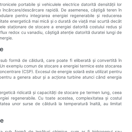
ronicele portabile și vehiculele electrice datorită densității lor
 de încărcare/descărcare rapidă. De asemenea, câștigă teren în
 modulare pentru integrarea energiei regenerabile și reducerea
sitate energetică mai mică și o durată de viață mai scurtă decât
emele staționare de stocare a energiei datorită costului redus și
u flux redox cu vanadiu, câștigă atenție datorită duratei lungi de
energie.
ce
ub formă de căldură, care poate fi eliberată și convertită în
cire. Un exemplu comun de stocare a energiei termice este stocarea
 concentrare (CSP). Excesul de energie solară este utilizat pentru
tă pentru a genera abur și a acționa turbine atunci când energia
ergetică ridicată și capacități de stocare pe termen lung, ceea
ergiei regenerabile. Cu toate acestea, complexitatea și costul
tatea unor surse de căldură la temperatură înaltă, au limitat
ce
ia sub formă de legături chimice, cum ar fi hidrogenul sau