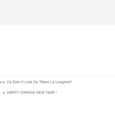
Ce Este O Linie De Tăiere La Lungime?
u Stivuire Și Șapte Perforatoare CANWIN A Fost Expediată Cu Succ
amentelor De Transformare
HAPPY CHINESE NEW YEAR！