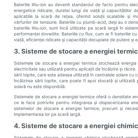
Bateriile litiu-ion au devenit standardul de facto pentru elect
energetice ridicate, duratei lungi de viață și capacităților
aplicațiile la scară de rețea, oferind soluții scalabile și
vârfurilor de tensiune. Bateriile cu plumb-acid, deși au o den
bateriile litiu-ion, sunt încă utilizate pe scară largă în sist
performanței dovedite. Bateriile cu flux, cum ar fi bateriile c
viață, eficienței ridicate și capacității decuplate de putere și 
3. Sisteme de stocare a energiei termi
Sistemele de stocare a energiei termice stochează energia s
electricitate sau utilizată pentru aplicații de încălzire și ră
sării topite, care este adesea utilizată în centralele solare cu
încălzirea sării topite, care poate fi apoi stocată și utiliza
solară nu este disponibilă.
Sistemele de stocare a energiei termice oferă o densitate en
ce le face potrivite pentru integrarea și dispecerizarea en
sistemelor de stocare a energiei termice, precum și necesi
implementarea lor pe scară largă.
4. Sisteme de stocare a energiei chimi
Sistemele de stocare a energiei chimice stochează energ