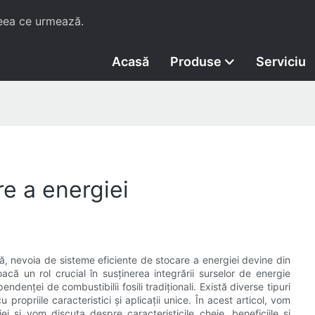
ceea ce urmează.
Acasă
Produse
Serviciu
re a energiei
, nevoia de sisteme eficiente de stocare a energiei devine din
că un rol crucial în susținerea integrării surselor de energie
endenței de combustibilii fosili tradiționali. Există diverse tipuri
propriile caracteristici și aplicații unice. În acest articol, vom
ei și vom discuta despre caracteristicile cheie, beneficiile și