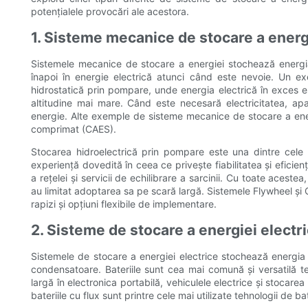
potențialele provocări ale acestora.
1. Sisteme mecanice de stocare a energ
Sistemele mecanice de stocare a energiei stochează energi
înapoi în energie electrică atunci când este nevoie. Un 
hidrostatică prin pompare, unde energia electrică în exces es
altitudine mai mare. Când este necesară electricitatea, ap
energie. Alte exemple de sisteme mecanice de stocare a energ
comprimat (CAES).
Stocarea hidroelectrică prin pompare este una dintre cele m
experiență dovedită în ceea ce privește fiabilitatea și eficien
a rețelei și servicii de echilibrare a sarcinii. Cu toate aceste
au limitat adoptarea sa pe scară largă. Sistemele Flywheel și
rapizi și opțiuni flexibile de implementare.
2. Sisteme de stocare a energiei electr
Sistemele de stocare a energiei electrice stochează energia s
condensatoare. Bateriile sunt cea mai comună și versatilă te
largă în electronica portabilă, vehiculele electrice și stocarea e
bateriile cu flux sunt printre cele mai utilizate tehnologii de bat