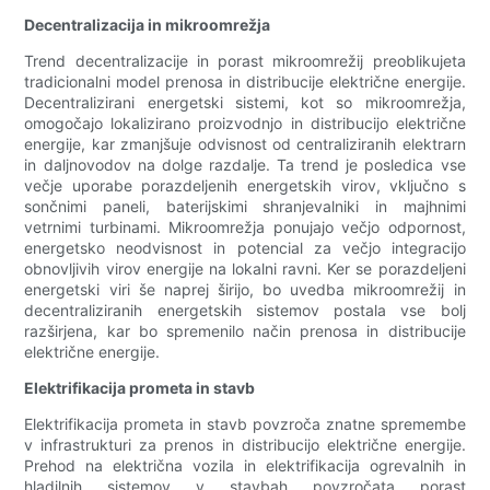
Decentralizacija in mikroomrežja
Trend decentralizacije in porast mikroomrežij preoblikujeta
tradicionalni model prenosa in distribucije električne energije.
Decentralizirani energetski sistemi, kot so mikroomrežja,
omogočajo lokalizirano proizvodnjo in distribucijo električne
energije, kar zmanjšuje odvisnost od centraliziranih elektrarn
in daljnovodov na dolge razdalje. Ta trend je posledica vse
večje uporabe porazdeljenih energetskih virov, vključno s
sončnimi paneli, baterijskimi shranjevalniki in majhnimi
vetrnimi turbinami. Mikroomrežja ponujajo večjo odpornost,
energetsko neodvisnost in potencial za večjo integracijo
obnovljivih virov energije na lokalni ravni. Ker se porazdeljeni
energetski viri še naprej širijo, bo uvedba mikroomrežij in
decentraliziranih energetskih sistemov postala vse bolj
razširjena, kar bo spremenilo način prenosa in distribucije
električne energije.
Elektrifikacija prometa in stavb
Elektrifikacija prometa in stavb povzroča znatne spremembe
v infrastrukturi za prenos in distribucijo električne energije.
Prehod na električna vozila in elektrifikacija ogrevalnih in
hladilnih sistemov v stavbah povzročata porast