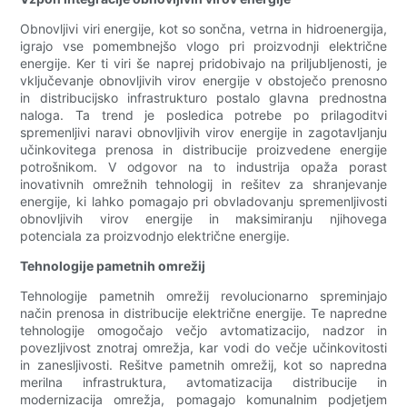
Obnovljivi viri energije, kot so sončna, vetrna in hidroenergija,
igrajo vse pomembnejšo vlogo pri proizvodnji električne
energije. Ker ti viri še naprej pridobivajo na priljubljenosti, je
vključevanje obnovljivih virov energije v obstoječo prenosno
in distribucijsko infrastrukturo postalo glavna prednostna
naloga. Ta trend je posledica potrebe po prilagoditvi
spremenljivi naravi obnovljivih virov energije in zagotavljanju
učinkovitega prenosa in distribucije proizvedene energije
potrošnikom. V odgovor na to industrija opaža porast
inovativnih omrežnih tehnologij in rešitev za shranjevanje
energije, ki lahko pomagajo pri obvladovanju spremenljivosti
obnovljivih virov energije in maksimiranju njihovega
potenciala za proizvodnjo električne energije.
Tehnologije pametnih omrežij
Tehnologije pametnih omrežij revolucionarno spreminjajo
način prenosa in distribucije električne energije. Te napredne
tehnologije omogočajo večjo avtomatizacijo, nadzor in
povezljivost znotraj omrežja, kar vodi do večje učinkovitosti
in zanesljivosti. Rešitve pametnih omrežij, kot so napredna
merilna infrastruktura, avtomatizacija distribucije in
modernizacija omrežja, pomagajo komunalnim podjetjem