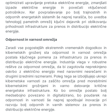
optimizirati upravljanje pretoka električne energije, zmanjšati
izpade električne energije in povečati vključenost
potrošnikov. Ker povpraševanje po bolj trajnostnih in
odpornih energetskih sistemih še naprej narašča, bo uvedba
tehnologij pametnih omrežij ključni dejavnik pri oblikovanju
prihodnosti infrastrukture za prenos in distribucijo električne
energije.
Odpornost in varnost omrežja
Zaradi vse pogostejših ekstremnih vremenskih dogodkov in
kibernetskih groženj sta odpornost in varnost omrežja
postala ključnega pomena za infrastrukturo za prenos in
distribucijo električne energije. Industrija vlaga v robustne
rešitve za odpornost omrežja, da bi zagotovila neprekinjeno
oskrbo z električno energijo med naravnimi nesrečami in
drugimi izrednimi razmerami. Poleg tega se izboljšujejo ukrepi
kibernetske varnosti za zaščito omrežja pred morebitnimi
kibernetskimi grožnjami in varno delovanje kritične
energetske infrastrukture. Ko bo omrežje postalo bolj
medsebojno povezano in digitalizirano, bo poudarek na
odpornosti in varnosti še naprej spodbujal inovacije pri
razvoju bolj odpornih in varnih sistemov za prenos in
distribucijo električne energije.