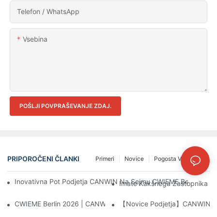
Telefon / WhatsApp
Vsebina
POŠLJI POVPRAŠEVANJE ZDAJ.
PRIPOROČENI ČLANKI
Primeri
Novice
Pogosta Vprašanja
Inovativna Pot Podjetja CANWIN Na Sejmu CWIEME Berlin 2025: K
Imate Kakšnega Zastopnika V 
CWIEME Berlin 2026 | CANWIN Center Za Obdelavo Velikih Trans
【Novice Podjetja】CANWIN Dvos