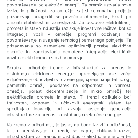
povpraševanja po električni energiji. Ta premik ustvarja nove
izzive in priložnosti za omrežje, saj si komunalna podjetja
prizadevajo prilagoditi se povečani obremenitvi, hkrati pa
ohraniti stabilnost in zanesljivost. Za podporo elektrifikaciji
prometa in stavb industrija raziskuje inovativne rešitve, kot so
integracija vozil v omrežje, programi odzivanja na
povpraševanje in uvajanje tehnologij pametnega polnjenja. Ta
prizadevanja so namenjena optimizaciji porabe električne
energije in zagotavljanju nemotene integracije električnih
vozil in elektrificiranih stavb v omrežje.
Skratka, prihodnje trende v infrastrukturi za prenos in
distribucijo električne energije opredeljujejo vse večje
vključevanje obnovljivih virov energije, sprejemanje tehnologij
pametnih omrežij, poudarek na odpornosti in varnosti
omrežja, porast decentralizacije in mikro omrežij ter
elektrifikacija prometa in stavb. Ti trendi oblikujejo bolj
trajnosten, odporen in učinkovit energetski sistem ter
spodbujajo inovacije pri razvoju naslednje generacije
infrastrukture za prenos in distribucijo električne energije.
Ko zremo v prihodnost, je jasno, da bodo izzivi in ​​priložnosti,
ki jih predstavljajo ti trendi, še naprej oblikovali razvoj
infrastrukture za prenos in distribucijo električne energije ter