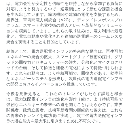
は、電力会社が安定性と信頼性を維持しながら増加する負荷に
対応しようと努力する中で、送電網にとって新たな課題と機会
を生み出しています。輸送機関や建物の電化を支援するため、
業界は、車両間電力網統合（V2G）、デマンドレスポンスプロ
グラム、スマート充電技術の導入といった革新的なソリューシ
ョンを模索しています。これらの取り組みは、電力利用の最適
化と、電気自動車や電化された建物の送電網へのシームレスな
統合を実現することを目的としています。
結論として、電力送配電インフラの将来的な動向は、再生可能
エネルギーの統合の拡大、スマートグリッド技術の採用、グリ
ッドの回復力とセキュリティへの注力、分散化とマイクログリ
ッドの台頭、そして輸送と建物の電化によって特徴づけられま
す。これらの動向は、より持続可能で、回復力があり、効率的
なエネルギーシステムを形成し、次世代の電力送配電インフラ
の開発におけるイノベーションを推進しています。
今後を見据えると、これらのトレンドがもたらす課題と機会
は、電力送配電インフラの進化を形作り続け、より持続可能で
強靭なエネルギーの未来への道を開くことは明らかです。業界
関係者、政策立案者、技術革新者間の継続的な協力は、これら
の将来のトレンドを成功裏に実現し、次世代電力送配電インフ
ラの潜在能力を最大限に引き出すために不可欠です。