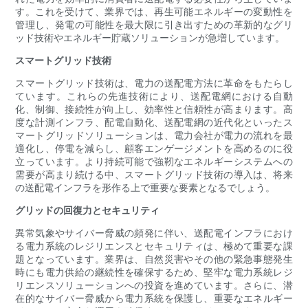
す。これを受けて、業界では、再生可能エネルギーの変動性を
管理し、発電の可能性を最大限に引き出すための革新的なグリ
ッド技術やエネルギー貯蔵ソリューションが急増しています。
スマートグリッド技術
スマートグリッド技術は、電力の送配電方法に革命をもたらし
ています。これらの先進技術により、送配電網における自動
化、制御、接続性が向上し、効率性と信頼性が高まります。高
度な計測インフラ、配電自動化、送配電網の近代化といったス
マートグリッドソリューションは、電力会社が電力の流れを最
適化し、停電を減らし、顧客エンゲージメントを高めるのに役
立っています。より持続可能で強靭なエネルギーシステムへの
需要が高まり続ける中、スマートグリッド技術の導入は、将来
の送配電インフラを形作る上で重要な要素となるでしょう。
グリッドの回復力とセキュリティ
異常気象やサイバー脅威の頻発に伴い、送配電インフラにおけ
る電力系統のレジリエンスとセキュリティは、極めて重要な課
題となっています。業界は、自然災害やその他の緊急事態発生
時にも電力供給の継続性を確保するため、堅牢な電力系統レジ
リエンスソリューションへの投資を進めています。さらに、潜
在的なサイバー脅威から電力系統を保護し、重要なエネルギー