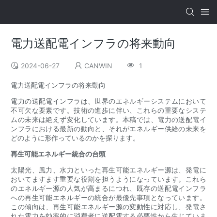
電力送配電インフラの将来動向
2024-06-27
CANWIN
1
電力送配電インフラの将来動向
電力の送配電インフラは、世界のエネルギーシステムにおいて
不可欠な要素です。技術の進歩に伴い、これらの重要なシステ
ムの未来は絶えず変化しています。本稿では、電力の送配電イ
ンフラにおける最新の動向と、それがエネルギー供給の未来を
どのように形作っているのかを探ります。
再生可能エネルギー統合の台頭
太陽光、風力、水力といった再生可能エネルギー源は、発電に
おいてますます重要な役割を担うようになっています。これら
のエネルギー源の人気が高まるにつれ、既存の送配電インフラ
への再生可能エネルギーの統合が最優先事項となっています。
この傾向は、再生可能エネルギー源の変動性に対応し、発電さ
れた電力を効率的に消費者に送配電する必要性から生じていま