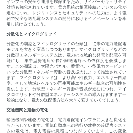
インフラの安全な運用を確保するため、サイバーセキュリティ
対策も強化されています。電力系統の相互接続とデジタル化が
進むにつれ、レジリエンスとセキュリティへの注力は、より強
靭で安全な送配電システムの開発におけるイノベーションを牽
引し続けるでしょう。
分散化とマイクログリッド
分散化の潮流とマイクログリッドの台頭は、従来の電力送配電
モデルを大きく変革しつつあります。マイクログリッドなどの
分散型エネルギーシステムは、電力の地域的な発電と配電を可
能にし、集中型発電所や長距離送電線への依存度を低減しま
す。この潮流は、太陽光パネル、蓄電池、小型風力タービンと
いった分散型エネルギー資源の普及拡大によって推進されてい
ます。マイクログリッドは、より高い回復力、エネルギー自給
率、そして地域レベルでの再生可能エネルギー統合の可能性を
提供します。分散型エネルギー資源の普及が進むにつれ、マイ
クログリッドや分散型エネルギーシステムの導入はますます一
般的になり、電力の送配電方法を大きく変えていくでしょう。
交通機関と建物の電化
輸送機関や建物の電化は、電力送配電インフラに大きな変化を
もたらしています。電気自動車への移行や建物の冷暖房システ
ムの電化は、電力需要の急増につながっています。この変化