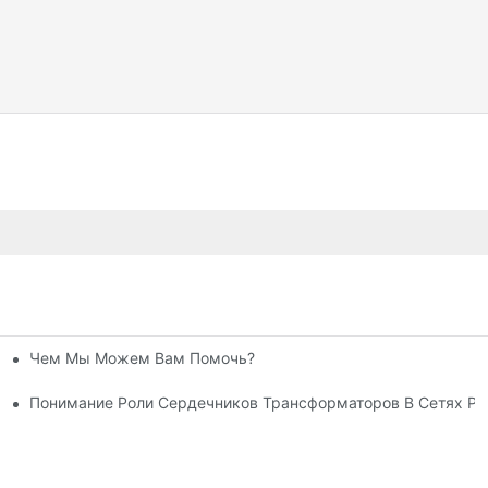
Чем Мы Можем Вам Помочь?
NWIN И Высоко Оценили Обрабатывающий Центр Для Трансфо
Понимание Роли Сердечников Трансформаторов В Сетях Ра