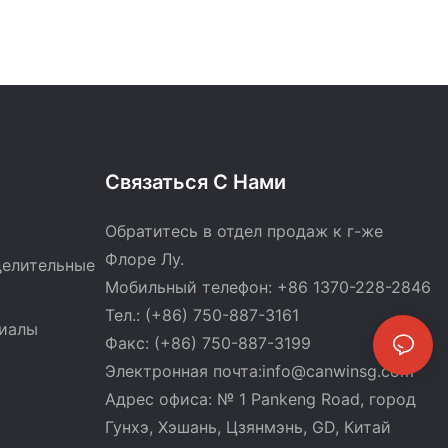
Связаться С Нами
Обратитесь в отдел продаж к г-же
Флоре Лу.
делительные
Мобильный телефон: +86 1370-228-2846
Тел.: (+86) 750-887-3161
риалы
Факс: (+86) 750-887-3199
Электронная почта:
info@canwinsg.com
Адрес офиса: № 1 Pankeng Road, город
Гунхэ, Хэшань,
Цзянмэнь, GD, Китай