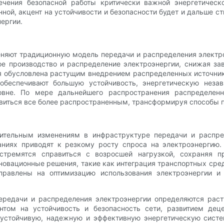
ечения безопасной работы критически важной энергетическ
ной, акцент на устойчивости и безопасности будет и дальше с
ергии.
еняют традиционную модель передачи и распределения электр
ое производство и распределение электроэнергии, снижая за
 обусловлена ​​растущим внедрением распределенных источни
обеспечивают большую устойчивость, энергетическую неза
овне. По мере дальнейшего распространения распределенн
виться все более распространенным, трансформируя способы 
чительным изменениям в инфраструктуре передачи и распре
аниях приводят к резкому росту спроса на электроэнергию.
 стремятся справиться с возросшей нагрузкой, сохраняя 
нновационные решения, такие как интеграция транспортных сре
аправлены на оптимизацию использования электроэнергии и
ередачи и распределения электроэнергии определяются раст
ентом на устойчивость и безопасность сети, развитием дец
 устойчивую, надежную и эффективную энергетическую сист