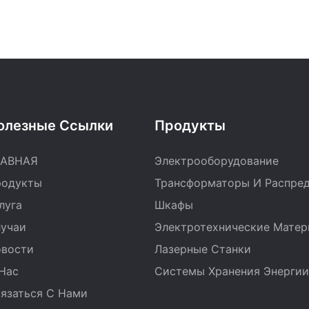
олезные Ссылки
Продукты
ЛАВНАЯ
Электрооборудование
одукты
Трансформаторы И Распре
луга
Шкафы
учаи
Электротехнические Мате
вости
Лазерные Станки
Нас
Системы Хранения Энергии
язаться С Нами