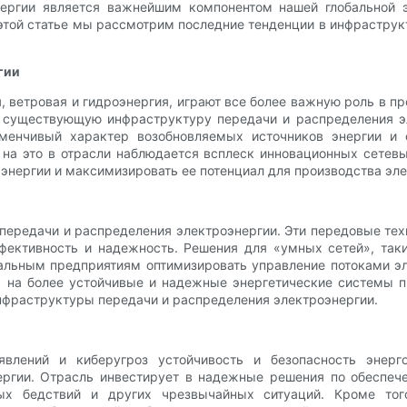
ергии является важнейшим компонентом нашей глобальной э
этой статье мы рассмотрим последние тенденции в инфраструкт
гии
, ветровая и гидроэнергия, играют все более важную роль в п
в существующую инфраструктуру передачи и распределения э
изменчивый характер возобновляемых источников энергии и
 на это в отрасли наблюдается всплеск инновационных сетевы
энергии и максимизировать ее потенциал для производства эле
передачи и распределения электроэнергии. Эти передовые тех
ффективность и надежность. Решения для «умных сетей», так
льным предприятиям оптимизировать управление потоками эл
с на более устойчивые и надежные энергетические системы 
фраструктуры передачи и распределения электроэнергии.
явлений и киберугроз устойчивость и безопасность энер
ргии. Отрасль инвестирует в надежные решения по обеспече
ых бедствий и других чрезвычайных ситуаций. Кроме тог