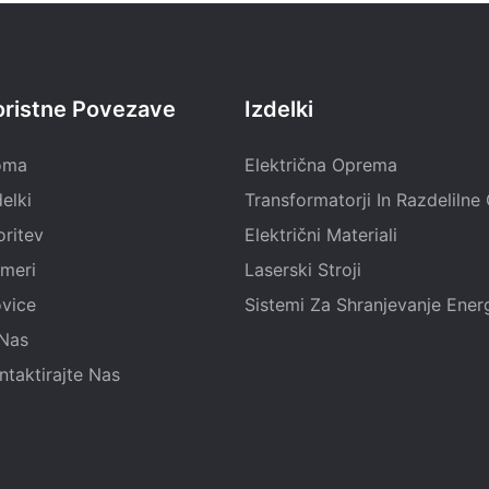
oristne Povezave
Izdelki
oma
Električna Oprema
delki
Transformatorji In Razdeliln
oritev
Električni Materiali
imeri
Laserski Stroji
vice
Sistemi Za Shranjevanje Energ
Nas
ntaktirajte Nas