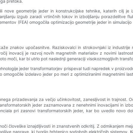
ega pretoka.
vili nove geometrije jeder in konstrukcijske tehnike, katerih cilj je
njšanju izgub zaradi vrtinčnih tokov in izboljšanju porazdelitve fl
entov (FEA) omogočila optimizacijo geometrije jeder in simulacijo ma
aže znakov upočasnitve. Raziskovalci in strokovnjaki iz industrije r
ročij inovacij je razvoj novih magnetnih materialov z novimi lastnost
toto moči, kar bi utrlo pot naslednji generaciji visokozmogljivih transf
ehnologije jeder transformatorjev prispeval tudi napredek v proizvod
o omogočile izdelavo jeder po meri z optimiziranimi magnetnimi lastn
hnega prizadevanja za večjo učinkovitost, zanesljivost in trajnost.
ja transformatorskih jeder zaznamovana z nenehnimi inovacijami in iz
tenciala pri zasnovi transformatorskih jeder, kar bo uvedlo novo d
oči človeške iznajdljivosti in znanstvenih odkritij. Z odmikanjem me
gljive naprave, ki tvorijo hrbtenico sodobnih električnih sistemov.