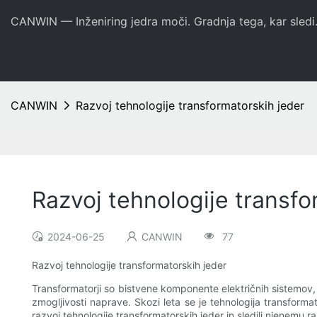
CANWIN — Inženiring jedra moči. Gradnja tega, kar sledi
CANWIN
Razvoj tehnologije transformatorskih jeder
Razvoj tehnologije transfo
2024-06-25
CANWIN
77
Razvoj tehnologije transformatorskih jeder
Transformatorji so bistvene komponente električnih sistemov, k
zmogljivosti naprave. Skozi leta se je tehnologija transformat
razvoj tehnologije transformatorskih jeder in sledili njenemu r