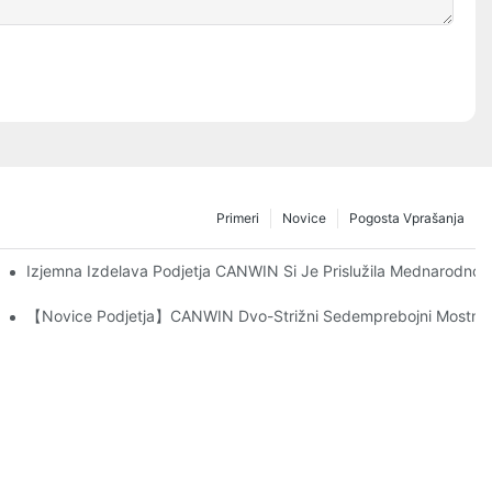
Primeri
Novice
Pogosta Vprašanja
Izjemna Izdelava Podjetja CANWIN Si Je Prislužila Mednarodno P
【Novice Podjetja】CANWIN Dvo-Strižni Sedemprebojni Mostni Avt