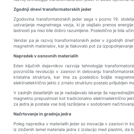
Zgodnji dnevi transformatorskih jeder
Zgodovina transformatorskih jeder sega v pozno 19. stoletje, k
ustvarjanje magnetnega vezja, ki je olajšalo prenos energije 
lastnosti pa niso bile dobro razumljene. Posledično je bila uč
Vendar pa je razvoj transformatorskih jeder v zgodnjih dneh
magnetnih materialov, kar je tlakovalo pot za izpopolnjevanje t
Napredek v osnovnih materialih
Eden ključnih dejavnikov razvoja tehnologije transformatorsk
povzročila revolucijo v zasnovi in ​​delovanju transformator
kristalna struktura, kar ima za posledico boljše magnetne
elektroelektrično jeklo z zrnato strukturo postalo priljubljen 
V zadnjih desetletjih se je nadaljevalo iskanje še naprednejših
magnetno prepustnost kot tradicionalno elektroelektrično jeklo
za jedra je postala vse bolj razširjena v sodobnem načrtovanj
Načrtovanje in gradnja jedra
Poleg napredka v materialih jeder so inovacije v zasnovi in ​​
iz zloženih lamel materiala jedra z izolacijo med plastmi, da 