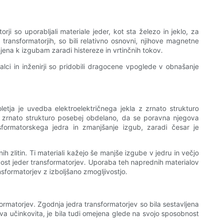
rji so uporabljali materiale jeder, kot sta železo in jeklo, za
 transformatorjih, so bili relativno osnovni, njihove magnetne
njena k izgubam zaradi histereze in vrtinčnih tokov.
lci in inženirji so pridobili dragocene vpoglede v obnašanje
oletja je uvedba elektroelektričnega jekla z zrnato strukturo
lo z zrnato strukturo posebej obdelano, da se poravna njegova
nsformatorskega jedra in zmanjšanje izgub, zaradi česar je
ih zlitin. Ti materiali kažejo še manjše izgube v jedru in večjo
jivost jeder transformatorjev. Uporaba teh naprednih materialov
sformatorjev z izboljšano zmogljivostjo.
formatorjev. Zgodnja jedra transformatorjev so bila sestavljena
nova učinkovita, je bila tudi omejena glede na svojo sposobnost