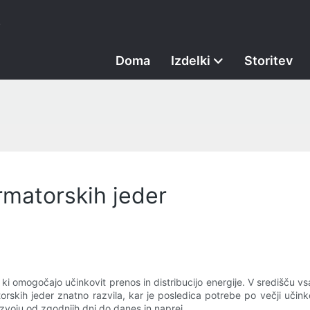
.
Doma
Izdelki
Storitev
rmatorskih jeder
i omogočajo učinkovit prenos in distribucijo energije. V središču vsak
orskih jeder znatno razvila, kar je posledica potrebe po večji učinkov
azvoju od zgodnjih dni do danes in naprej.