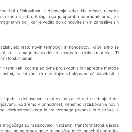
 izboljšati učinkovitost in delovanje jeder. Na primer, uvedba
uksa znotraj jedra. Poleg tega je uporaba naprednih orodij za
gnetnih polj, kar je vodilo do učinkovitejših in zanesljivejših
aziskujejo vrsto novih tehnologij in konceptov, ki bi lahko še
mi, kot so magnetokalorični in magnetostriktivni materiali. Ti
ormatorskih jeder.
nih tehnikah, kot sta aditivna proizvodnja in napredne metode
ostmi, kar bi vodilo k nadaljnjim izboljšavam učinkovitosti in
 Od zgodnjih dni osnovnih materialov za jedra do sedanje dobe
boljšavami. Ko zremo v prihodnost, nenehno raziskovanje novih
obo visokozmogljivega in trajnostnega prenosa in distribucije
ja mogočega so raziskovalci in inženirji transformatorska jedra
 Ker stojimo na pragu nove tehnološke meje, nenehni napredek