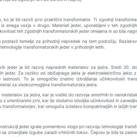
o je bil razvit prvi praktični transformator. Ti zgodnji transformato
iz enega vezja v drugo. Materiali jeder, uporabljeni v teh zgodnjih
inkovitost teh zgodnjih transformatorskih jeder omejena in so bila nag
 postavil temelje za prihodnji napredek na tem področju. Raziskova
ehnologije transformatorskih jeder v prihodnjih letih.
ih jeder je bil razvoj naprednih materialov za jedra. Sredi 20. st
skih jeder. Za razliko od običajnega jekla je elektroelektrično jek
 lastnosti. To je omogočilo znatno izboljšanje učinkovitosti tra
material za visokozmogljiva transformatorska jedra.
 materialov za jedra, kar je vodilo do razvoja amorfnih in nanokristaln
 z orientiranimi zrni, kar še dodatno izboljša učinkovitost in zanesl
u transformatorjev, kar omogoča izdelavo kompaktnejših in lažjih tran
konstrukciji jeder igrale pomembno vlogo pri razvoju tehnologije trans
bi se zmanjšale izgube zaradi vrtinčnih tokov. Čeprav je bila ta zas