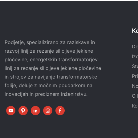
K
Podjetje, specializirano za raziskave in
D
razvoj linij za rezanje silicijeve jeklene
Iz
pločevine, energetskih transformatorjev,
St
linij za rezanje silicijeve jeklene pločevine
Pr
in strojev za navijanje transformatorske
folije, deluje z močnim poudarkom na
No
inovacijah in preciznem inženirstvu.
O 
Ko