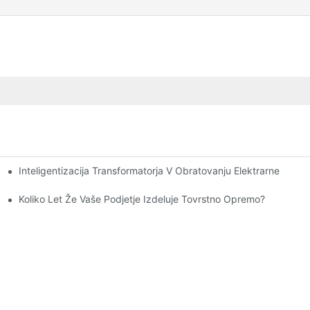
Inteligentizacija Transformatorja V Obratovanju Elektrarne
o Njihove Funkcije?1
Koliko Let Že Vaše Podjetje Izdeluje Tovrstno Opremo?