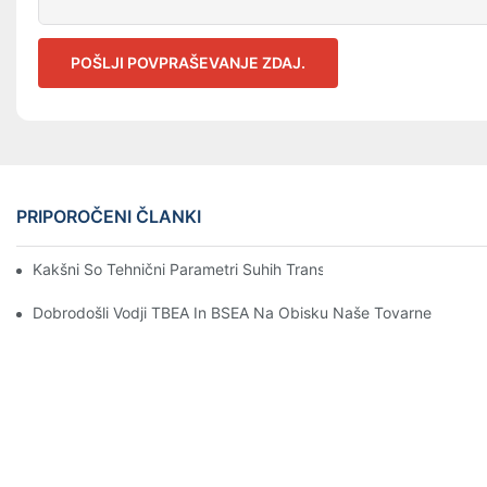
POŠLJI POVPRAŠEVANJE ZDAJ.
PRIPOROČENI ČLANKI
Kakšni So Tehnični Parametri Suhih Transformatorjev? Kakšne S
Dobrodošli Vodji TBEA In BSEA Na Obisku Naše Tovarne