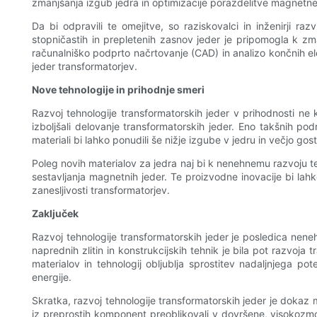
zmanjšanja izgub jedra in optimizacije porazdelitve magnetn
Da bi odpravili te omejitve, so raziskovalci in inženirji raz
stopničastih in prepletenih zasnov jeder je pripomogla k zma
računalniško podprto načrtovanje (CAD) in analizo končnih elem
jeder transformatorjev.
Nove tehnologije in prihodnje smeri
Razvoj tehnologije transformatorskih jeder v prihodnosti ne k
izboljšali delovanje transformatorskih jeder. Eno takšnih pod
materiali bi lahko ponudili še nižje izgube v jedru in večjo gos
Poleg novih materialov za jedra naj bi k nenehnemu razvoju t
sestavljanja magnetnih jeder. Te proizvodne inovacije bi lahk
zanesljivosti transformatorjev.
Zaključek
Razvoj tehnologije transformatorskih jeder je posledica nene
naprednih zlitin in konstrukcijskih tehnik je bila pot razvo
materialov in tehnologij obljublja sprostitev nadaljnjega po
energije.
Skratka, razvoj tehnologije transformatorskih jeder je dokaz m
iz preprostih komponent preoblikovali v dovršene, visokozmo