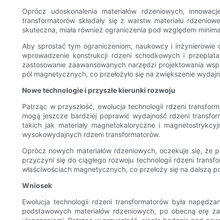
Oprócz udoskonalenia materiałów rdzeniowych, innowacje
transformatorów składały się z warstw materiału rdzeniow
skuteczna, miała również ograniczenia pod względem minimali
Aby sprostać tym ograniczeniom, naukowcy i inżynierowie o
wprowadzenie konstrukcji rdzeni schodkowych i przeplat
zastosowanie zaawansowanych narzędzi projektowania wspo
pól magnetycznych, co przełożyło się na zwiększenie wydajn
Nowe technologie i przyszłe kierunki rozwoju
Patrząc w przyszłość, ewolucja technologii rdzeni transfor
mogą jeszcze bardziej poprawić wydajność rdzeni transfo
takich jak materiały magnetokaloryczne i magnetostrykcyj
wysokowydajnych rdzeni transformatorów.
Oprócz nowych materiałów rdzeniowych, oczekuje się, że 
przyczyni się do ciągłego rozwoju technologii rdzeni tran
właściwościach magnetycznych, co przełoży się na dalszą p
Wniosek
Ewolucja technologii rdzeni transformatorów była napęd
podstawowych materiałów rdzeniowych, po obecną erę zaaw