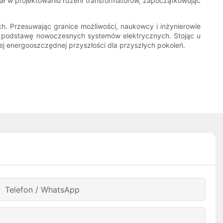
jał w projektowaniu rdzeni transformatorów, zapoczątkowując
h. Przesuwając granice możliwości, naukowcy i inżynierowie
ą podstawę nowoczesnych systemów elektrycznych. Stojąc u
ziej energooszczędnej przyszłości dla przyszłych pokoleń.
Telefon / WhatsApp