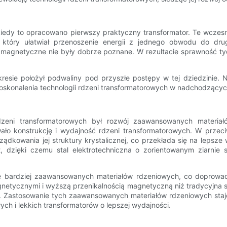
 kiedy to opracowano pierwszy praktyczny transformator. Te wczesn
 który ułatwiał przenoszenie energii z jednego obwodu do dru
i magnetyczne nie były dobrze poznane. W rezultacie sprawność t
sie położył podwaliny pod przyszłe postępy w tej dziedzinie. N
skonalenia technologii rdzeni transformatorowych w nadchodzących
zeni transformatorowych był rozwój zaawansowanych materia
ało konstrukcję i wydajność rdzeni transformatorowych. W przeciw
rządkowania jej struktury krystalicznej, co przekłada się na leps
t, dzięki czemu stal elektrotechniczna o zorientowanym ziarnie
 bardziej zaawansowanych materiałów rdzeniowych, co doprowadzi
agnetycznymi i wyższą przenikalnością magnetyczną niż tradycyjna 
w. Zastosowanie tych zaawansowanych materiałów rdzeniowych staj
ch i lekkich transformatorów o lepszej wydajności.