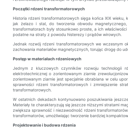
Początki rdzeni transformatorowych
Historia rdzeni transformatorowych sięga końca XIX wieku,
jak żelazo i stal, do tworzenia obwodu magnetycznego,
transformatorach były stosunkowo proste, a ich właściwośc
podatne na straty z powodu histerezy i prądów wirowych.
Jednak rozwój rdzeni transformatorowych we wczesnym okre
zachowania materiałów magnetycznych, torując drogę do udo
Postęp w materiałach rdzeniowych
Jednym z kluczowych czynników rozwoju technologii rd
elektrotechnicznej o zorientowanym ziarnie zrewolucjonizow
zorientowanym ziarnie jest specjalnie obrabiana w celu upo
sprawności rdzeni transformatorowych i zmniejszenie stra
transformatorowych.
W ostatnich dekadach kontynuowano poszukiwania jeszcze
Materiały te charakteryzują się jeszcze niższymi stratami m
zwiększa sprawność i niezawodność rdzeni transformatoró
transformatorów, umożliwiając tworzenie bardziej kompaktowy
Projektowanie i budowa rdzenia