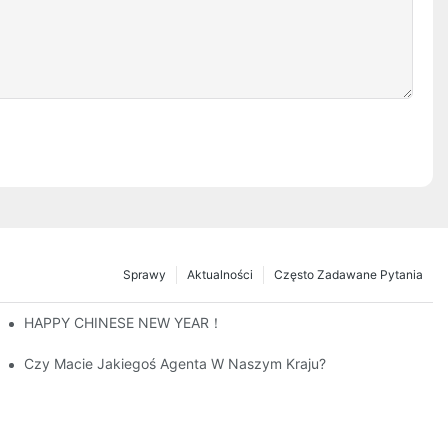
Sprawy
Aktualności
Często Zadawane Pytania
HAPPY CHINESE NEW YEAR！
mę CANWIN I Chwalili Centrum Obróbcze Rdzeni Transformatorów.
Czy Macie Jakiegoś Agenta W Naszym Kraju?