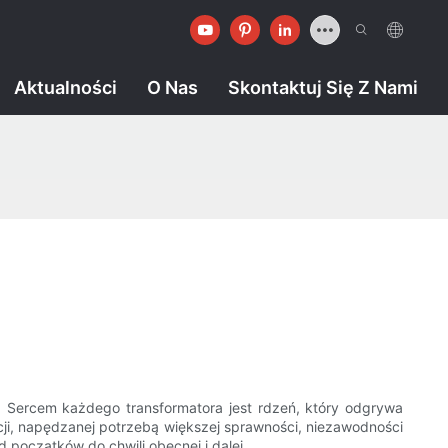
Aktualności
O Nas
Skontaktuj Się Z Nami
. Sercem każdego transformatora jest rdzeń, który odgrywa
ucji, napędzanej potrzebą większej sprawności, niezawodności
 początków do chwili obecnej i dalej.