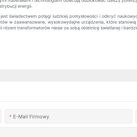
ymi materiałami i technologiami obiecują odblokować dalszy potenc
rybucji energii.
 jest świadectwem potęgi ludzkiej pomysłowości i odkryć naukowyc
nentów w zaawansowane, wysokowydajne urządzenia, które stanowi
ii rdzeni transformatorów niesie ze sobą obietnicę świetlanej i bard
E-Mail Firmowy