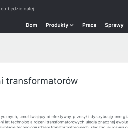
co będzie dalej.
Dom
Produkty
Praca
Sprawy
w
ni transformatorów
ycznych, umożliwiającymi efektywny przesył i dystrybucję energii
ni lat technologia rdzeni transformatorowych uległa znacznej ewol
olucję technologii rdzeni transformatorowych, śledząc jej rozwój od