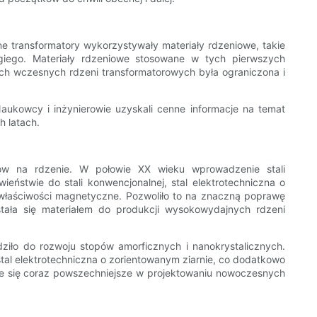
e transformatory wykorzystywały materiały rdzeniowe, takie
giego. Materiały rdzeniowe stosowane w tych pierwszych
ych wczesnych rdzeni transformatorowych była ograniczona i
aukowcy i inżynierowie uzyskali cenne informacje na temat
 latach.
łów na rdzenie. W połowie XX wieku wprowadzenie stali
ieństwie do stali konwencjonalnej, stal elektrotechniczna o
ze właściwości magnetyczne. Pozwoliło to na znaczną poprawę
 stała się materiałem do produkcji wysokowydajnych rdzeni
ło do rozwoju stopów amorficznych i nanokrystalicznych.
stal elektrotechniczna o zorientowanym ziarnie, co dodatkowo
e się coraz powszechniejsze w projektowaniu nowoczesnych