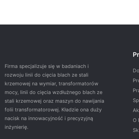
Pr
Firma specjalizuje się w badaniach i
D
rozwoju linii do cięcia blach ze stali
Pr
krzemowej na wymiar, transformatorów
Pr
mocy, linii do cięcia wzdłużnego blach ze
Sp
stali krzemowej oraz maszyn do nawijania
folii transformatorowej. Kładzie ona duży
Ak
nacisk na innowacyjność i precyzyjną
O 
inżynierię.
Sk