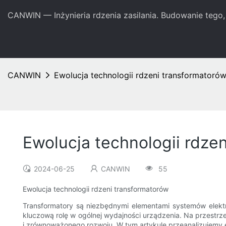
CANWIN — Inżynieria rdzenia zasilania. Budowanie tego, 
CANWIN
Ewolucja technologii rdzeni transformatoró
Ewolucja technologii rdze
2024-06-25
CANWIN
55
Ewolucja technologii rdzeni transformatorów
Transformatory są niezbędnymi elementami systemów elektr
kluczową rolę w ogólnej wydajności urządzenia. Na przestrze
i zrównoważonego rozwoju. W tym artykule przeanalizujemy ew