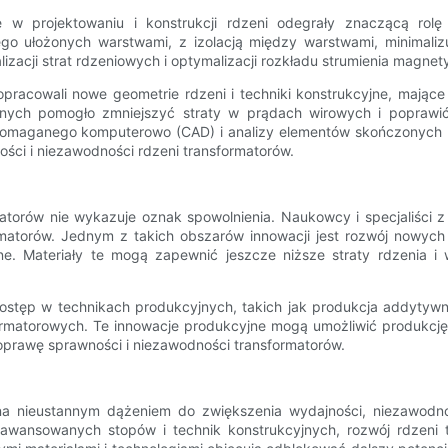
 w projektowaniu i konstrukcji rdzeni odegrały znaczącą rolę
ego ułożonych warstwami, z izolacją między warstwami, minimaliz
zacji strat rdzeniowych i optymalizacji rozkładu strumienia magne
pracowali nowe geometrie rdzeni i techniki konstrukcyjne, mające
anych pomogło zmniejszyć straty w prądach wirowych i poprawić
maganego komputerowo (CAD) i analizy elementów skończonych (MES
ości i niezawodności rdzeni transformatorów.
matorów nie wykazuje oznak spowolnienia. Naukowcy i specjaliści z
rmatorów. Jednym z takich obszarów innowacji jest rozwój nowych
ne. Materiały te mogą zapewnić jeszcze niższe straty rdzenia i 
postęp w technikach produkcyjnych, takich jak produkcja addyt
sformatorowych. Te innowacje produkcyjne mogą umożliwić produkcj
oprawę sprawności i niezawodności transformatorów.
zana nieustannym dążeniem do zwiększenia wydajności, niezawod
ansowanych stopów i technik konstrukcyjnych, rozwój rdzeni tr