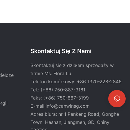
Skontaktuj Się Z Nami
Skontaktuj się z działem sprzedaży w
firmie Ms. Flora Lu
ielcze
Telefon komórkowy: +86 1370-228-2846
Tel.: (+86) 750-887-3161
Faks: (+86) 750-887-3199
rgii
E-mail:
info@canwinsg.com
Adres biura: nr 1 Pankeng Road, Gonghe
Town, Heshan,
Jiangmen, GD, Chiny