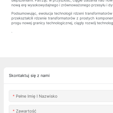
ulepszeniami. Patrząc w przyszłość, ciągłe badania nad now
nową erę wysokowydajnego i zrównoważonego przesyłu i dyst
Podsumowując, ewolucja technologii rdzeni transformatorów
przekształcili rdzenie transformatorów z prostych kompo
progu nowej granicy technologicznej, ciągły rozwój technolog
.
Skontaktuj się z nami
Pełne Imię I Nazwisko
Zawartość