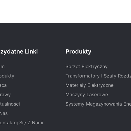
zydatne Linki
Produkty
om
Sprzęt Elektryczny
odukty
Transformatory I Szafy Rozdz
aca
Materiały Elektryczne
rawy
Maszyny Laserowe
tualności
Systemy Magazynowania Ene
Nas
ontaktuj Się Z Nami