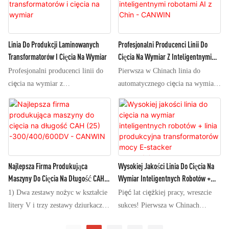
oddzielonym górnym jarzmem.
dziurkowania, czy nie, prędkość
przemysłowe, zaprojektowane
Ponieważ linia może być używana
cięcia 1-metrowego kawałka
specjalnie do obróbki blach ze stali
do układania takich rdzeni (z
(część boczna + część jarzmowa;
krzemowej. Urządzenie to
Linia Do Produkcji Laminowanych
Profesjonalni Producenci Linii Do
górnym jarzmem lub bez), a także
część boczna + część boczna)
integruje zaawansowaną
Transformatorów I Cięcia Na Wymiar
Cięcia Na Wymiar Z Inteligentnymi
do precyzyjnego oddzielania kłód z
może osiągnąć ponad 80
technologię CNC i precyzyjne
Robotami AI Z Chin - CANWIN
nogami i jarzmem, zapewnia dużą
Profesjonalni producenci linii do
Pierwsza w Chinach linia do
sztuk/min; Prędkość cięcia osiąga
procesy mechaniczne, opracowane
elastyczność, spełniając
cięcia na wymiar z
automatycznego cięcia na wymiar
60 sztuk/min. (7) Przyjęto system
z myślą o spełnieniu wysokich
zróżnicowane potrzeby klientów w
wykorzystaniem inteligentnych
z robotem do laminowania
sortowania czystego materiału
wymagań przemysłu produkcji
zakresie serwisowania rdzeni
robotów AI z Chin – CANWIN.
poziomego w Guangdong. Firma
urządzeń energetycznych, takich
transformatorów. Aby dowiedzieć
Centrum obróbki rdzeni żeliwnych
CANWIN pomyślnie opracowała
jak transformatory i silniki.
się więcej, prosimy o kontakt
CANWIN składa się z systemu
pierwszą w Chinach linię do
Umożliwia precyzyjne wzdłużne
mailowy pod
sterowania ruchem Siemens i
automatycznego cięcia na wymiar
cięcie blach ze stali krzemowej,
adresem:info@canwinsg.com
serwosilnika, podwieszonego
z robotem. Urządzenie
Najlepsza Firma Produkująca
Wysokiej Jakości Linia Do Cięcia Na
zapewniając gładkie krawędzie i
mechanizmu laminowania z
wykorzystuje dwuwarstwowy,
Maszyny Do Cięcia Na Długość CAH
Wymiar Inteligentnych Robotów +
równomierną szerokość ciętych
dwoma robotami,
inteligentny system AI, który
(25) -300/400/600DV - CANWIN
Linia Produkcyjna Transformatorów
pasów.
1) Dwa zestawy nożyc w kształcie
Pięć lat ciężkiej pracy, wreszcie
sześciostanowiskowej platformy
pozwala na układanie pięciu
Mocy E-Stacker Wyprodukowana
litery V i trzy zestawy dziurkaczy.
sukces! Pierwsza w Chinach
wymiany serwomechanizmów oraz
elementów w stos, a robot pobiera
Przez CANWIN W Chinach
Trzy mechanizmy dziurkujące
automatyczna linia do cięcia
dwustanowiskowego kanału
pięć elementów jednocześnie.