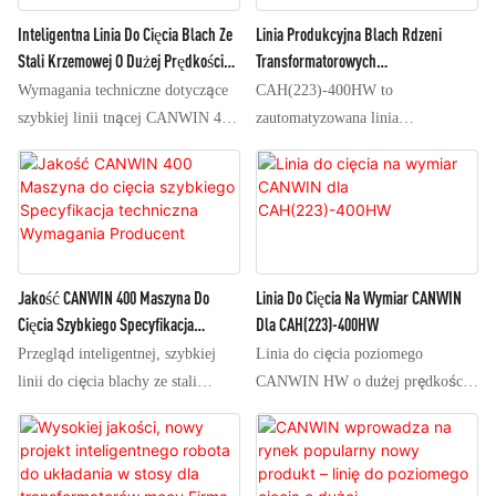
Inteligentna Linia Do Cięcia Blach Ze
Linia Produkcyjna Blach Rdzeni
Stali Krzemowej O Dużej Prędkości
Transformatorowych
CANWIN 400
CAH(223)-400HW
Wymagania techniczne dotyczące
CAH(223)-400HW to
szybkiej linii tnącej CANWIN 400
zautomatyzowana linia
(1) Sprzęt przyjmuje centralny
produkcyjna zaprojektowana
system pozycjonowania i jest
specjalnie do obróbki blach rdzeni
wyposażony w dwa nożyce i pięć
transformatorowych na dużą skalę.
stempli: (2) Jedna maszyna tnąca
Integruje ona procesy cięcia,
45º i jedna maszyna tnąca 135º; (3)
dziurkowania i nacinania,
Dwie maszyny do dziurkowania i
umożliwiając stabilne wytwarzanie
Jakość CANWIN 400 Maszyna Do
Linia Do Cięcia Na Wymiar CANWIN
cięcia w kształcie litery V
połączeń w pełni i częściowo
Cięcia Szybkiego Specyfikacja
Dla CAH(223)-400HW
wykorzystują układy sterowania
ukośnych, aby sprostać
Techniczna Wymagania Producent
Przegląd inteligentnej, szybkiej
Linia do cięcia poziomego
silnikami serwo do poruszania się
wymaganiom produkcyjnym
linii do cięcia blachy ze stali
CANWIN HW o dużej prędkości
do przodu i do tyłu oraz w lewo i
transformatorów wysokiej klasy.
krzemowej (1) Urządzenie
(model 400 z dwoma nożycami i
prawo; (4) Trzy maszyny do
wykorzystuje centralny system
pięcioma stemplami)
dziurkowania wykorzystują układy
pozycjonowania i jest wyposażone
sterowania silnikami liniowymi do
w dwa nożyce i pięć stempli: (2)