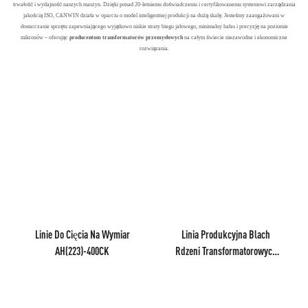
trwałość i wydajność naszych maszyn. Dzięki ponad 20-letniemu doświadczeniu i certyfikowanemu systemowi zarządzania
jakością ISO, CANWIN działa w oparciu o model inteligentnej produkcji na dużą skalę. Jesteśmy zaangażowani w
dostarczanie sprzętu zapewniającego wyjątkowo niskie straty biegu jałowego, minimalny hałas i precyzję na poziomie
mikronów – oferując
producentom transformatorów przemysłowych
na całym świecie niezawodne i ekonomiczne
rozwiązania.
Linie Do Cięcia Na Wymiar
Linia Produkcyjna Blach
AH(223)-400CK
Rdzeni Transformatorowych
CAH(223)-400HW