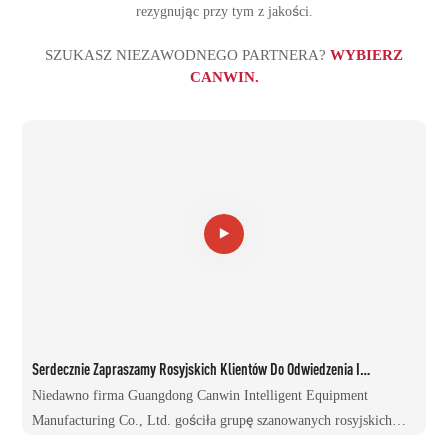
rezygnując przy tym z jakości.
SZUKASZ NIEZAWODNEGO PARTNERA?
WYBIERZ
CANWIN.
Serdecznie Zapraszamy Rosyjskich Klientów Do Odwiedzenia I
Obejrzenia Warsztatu Badawczo-Rozwojowego Produktów CANWIN.
Niedawno firma Guangdong Canwin Intelligent Equipment
Manufacturing Co., Ltd. gościła grupę szanowanych rosyjskich
klientów. Zespół ds. handlu zagranicznego firmy towarzyszył