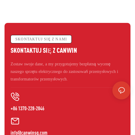
klientom podczas inspekcji i wymiany, oprowadzając ich po
warsztatach badawczo-rozwojowych i liniach produkcyjnych,
zapewniając profesjonalną obsługę i serdeczne podejście. Wizyta
ta nie tylko zademonstrowała potencjał techniczny firmy
CANWIN, ale także położyła solidny fundament pod przyszłą
SKONTAKTUJ SIĘ Z NAMI
współpracę między obiema stronami.
SKONTAKTUJ SIĘ Z CANWIN
Zostaw swoje dane, a my przygotujemy bezpłatną wycenę
naszego sprzętu elektrycznego do zastosowań przemysłowych i
transformatorów przemysłowych.
+86 1370-228-2846
info@canwinsg.com