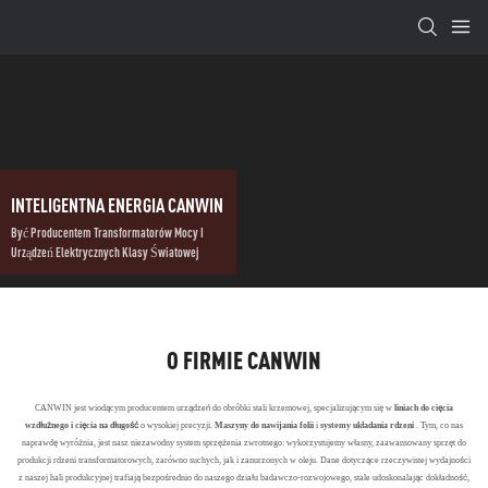
INTELIGENTNA ENERGIA CANWIN
Być Producentem Transformatorów Mocy I
Urządzeń Elektrycznych Klasy Światowej
O FIRMIE CANWIN
CANWIN jest wiodącym producentem urządzeń do obróbki stali krzemowej, specjalizującym się w
liniach do cięcia
wzdłużnego i cięcia
na długość
o wysokiej precyzji.
Maszyny do nawijania folii
i
systemy układania rdzeni
. Tym, co nas
naprawdę wyróżnia, jest nasz niezawodny system sprzężenia zwrotnego: wykorzystujemy własny, zaawansowany sprzęt do
produkcji rdzeni transformatorowych, zarówno suchych, jak i zanurzonych w oleju. Dane dotyczące rzeczywistej wydajności
z naszej hali produkcyjnej trafiają bezpośrednio do naszego działu badawczo-rozwojowego, stale udoskonalając dokładność,