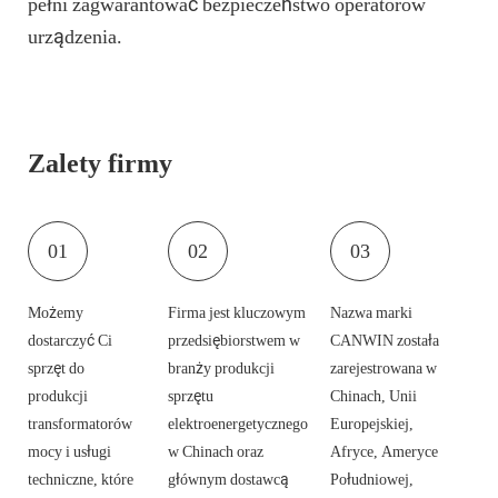
pełni zagwarantować bezpieczeństwo operatorów
urządzenia.
Zalety firmy
01
02
03
Możemy
Firma jest kluczowym
Nazwa marki
dostarczyć Ci
przedsiębiorstwem w
CANWIN została
sprzęt do
branży produkcji
zarejestrowana w
produkcji
sprzętu
Chinach, Unii
transformatorów
elektroenergetycznego
Europejskiej,
mocy i usługi
w Chinach oraz
Afryce, Ameryce
techniczne, które
głównym dostawcą
Południowej,