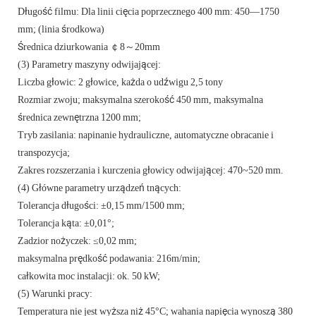
Długość filmu: Dla linii cięcia poprzecznego 400 mm: 450—1750
mm; (linia środkowa)
Średnica dziurkowania ￠8～20mm
(3) Parametry maszyny odwijającej:
Liczba głowic: 2 głowice, każda o udźwigu 2,5 tony
Rozmiar zwoju; maksymalna szerokość 450 mm, maksymalna
średnica zewnętrzna 1200 mm;
Tryb zasilania: napinanie hydrauliczne, automatyczne obracanie i
transpozycja;
Zakres rozszerzania i kurczenia głowicy odwijającej: 470~520 mm.
(4) Główne parametry urządzeń tnących:
Tolerancja długości: ±0,15 mm/1500 mm;
Tolerancja kąta: ±0,01°;
Zadzior nożyczek: ≤0,02 mm;
maksymalna prędkość podawania: 216m/min;
całkowita moc instalacji: ok. 50 kW;
(5) Warunki pracy:
Temperatura nie jest wyższa niż 45°C; wahania napięcia wynoszą 380