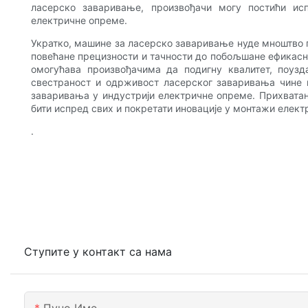
ласерско заваривање, произвођачи могу постићи ис
електричне опреме.
Укратко, машине за ласерско заваривање нуде мноштво
повећане прецизности и тачности до побољшане ефикасн
омогућава произвођачима да подигну квалитет, поузд
свестраност и одрживост ласерског заваривања чине
заваривања у индустрији електричне опреме. Прихвата
бити испред свих и покретати иновације у монтажи елект
.
Ступите у контакт са нама