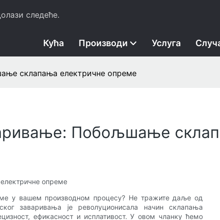
олази следеће.
Кућа
Производи
Услуга
Случ
шање склапања електричне опреме
варивање: Побољшање склап
електричне опреме
еме у вашем производном процесу? Не тражите даље од
рског заваривања је револуционисала начин склапања
цизност, ефикасност и исплативост. У овом чланку ћемо