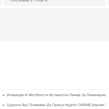
Пословна Е-Пошта
Иновације И Могућности Аутоматске Линије За Ламинирањ
Компанију - CANWIN.
Купаца, Одличан Квалитет Гради Глобално Поверење
Срдачно Вас Позивамо Да Присуствујете CWIEME Берлин 2