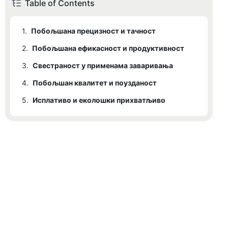
Table of Contents
1.
Побољшана прецизност и тачност
2.
Побољшана ефикасност и продуктивност
3.
Свестраност у применама заваривања
4.
Побољшан квалитет и поузданост
5.
Исплативо и еколошки прихватљиво