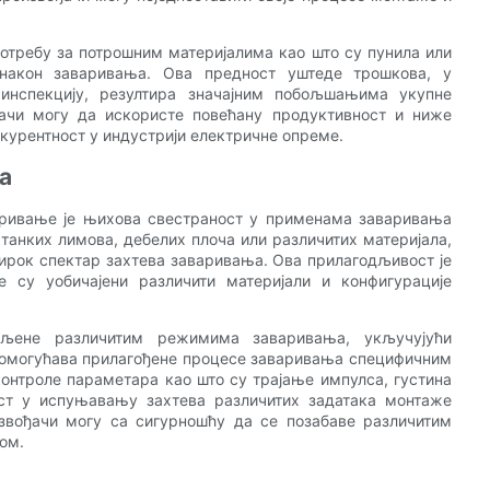
требу за потрошним материјалима као што су пунила или
након заваривања. Ова предност уштеде трошкова, у
инспекцију, резултира значајним побољшањима укупне
ђачи могу да искористе повећану продуктивност и ниже
курентност у индустрији електричне опреме.
а
аривање је њихова свестраност у применама заваривања
 танких лимова, дебелих плоча или различитих материјала,
ирок спектар захтева заваривања. Ова прилагодљивост је
е су уобичајени различити материјали и конфигурације
љене различитим режимима заваривања, укључујући
о омогућава прилагођене процесе заваривања специфичним
 контроле параметара као што су трајање импулса, густина
ст у испуњавању захтева различитих задатака монтаже
звођачи могу са сигурношћу да се позабаве различитим
ом.