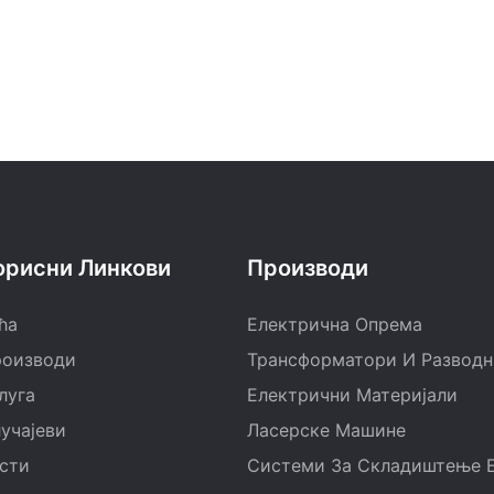
орисни Линкови
Производи
ћа
Електрична Опрема
оизводи
Трансформатори И Развод
луга
Електрични Материјали
учајеви
Ласерске Машине
сти
Системи За Складиштење Е