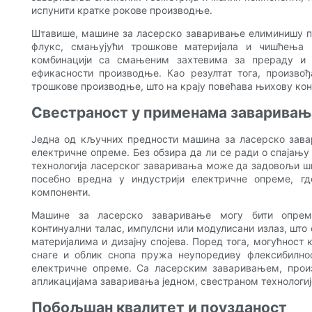
испунити кратке рокове производње.
Штавише, машине за ласерско заваривање елиминишу по
флукс, смањујући трошкове материјала и чишћења 
комбинацији са смањеним захтевима за прераду и 
ефикасности производње. Као резултат тога, произво
трошкове производње, што на крају повећава њихову кон
Свестраност у применама заваривањ
Једна од кључних предности машина за ласерско зав
електричне опреме. Без обзира да ли се ради о спајању
технологија ласерског заваривања може да задовољи ш
посебно вредна у индустрији електричне опреме, гд
компоненти.
Машине за ласерско заваривање могу бити опрем
континуални талас, импулсни или модулисани излаз, шт
материјалима и дизајну спојева. Поред тога, могућност
снаге и облик снопа пружа неупоредиву флексибилно
електричне опреме. Са ласерским заваривањем, прои
апликацијама заваривања једном, свестраном технологиј
Побољшан квалитет и поузданост