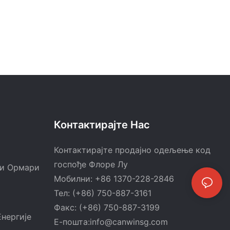
Контактирајте Нас
Контактирајте продајно одељење код
госпође Флоре Лу
ни Ормари
Мобилни: +86 1370-228-2846
Тел: (+86) 750-887-3161
Факс: (+86) 750-887-3199
нергије
Е-пошта:
info@canwinsg.com