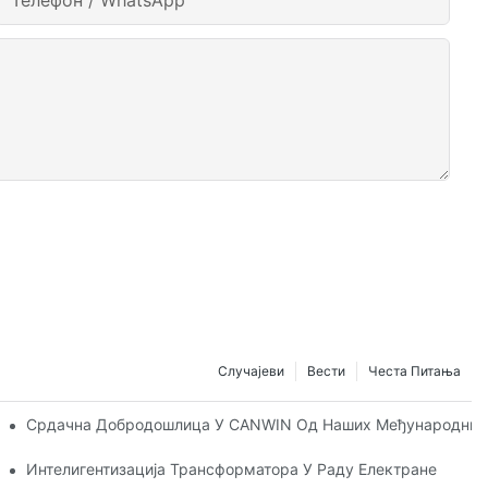
Телефон / WhatsApp
Случајеви
Вести
Честа Питања
е И Попречно Сечење CANWIN
Срдачна Добродошлица У CANWIN Од Наших Међународних 
026 И Истражите Нове Могућности За Сарадњу!
Интелигентизација Трансформатора У Раду Електране