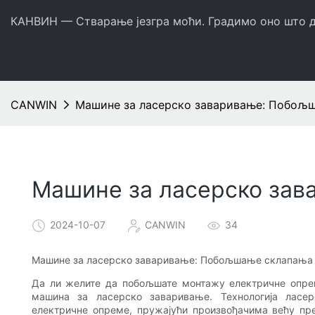
КАНВИН — Стварање језгра моћи. Градимо оно што д
CANWIN
Машине за ласерско заваривање: Побољ
Машине за ласерско за
2024-10-07
CANWIN
34
Машине за ласерско заваривање: Побољшање склапања 
Да ли желите да побољшате монтажу електричне опр
машина за ласерско заваривање. Технологија ласе
електричне опреме, пружајући произвођачима већу пре