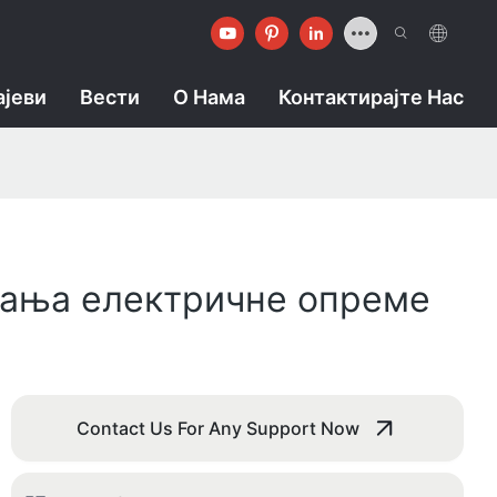
ајеви
Вести
О Нама
Контактирајте Нас
ања електричне опреме
Contact Us For Any Support Now