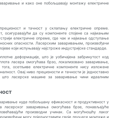
заваривање и како оне побољшавају монтажу електричне
прецизност и тачност у склапању електричне опреме.
т, осигуравајући да су компоненте спојене са најмањим
устрији електричне опреме, где чак и најмање одступање
дносних опасности. Ласерским заваривањем, произвођачи
ојеве који испуњавају најстроже индустријске стандарде.
лотне деформације, што је уобичајена забринутост код
лота ласера ​​омогућава брзо, локализовано заваривање,
т тога, осетљиве електричне компоненте нису изложене
оналност. Овај ниво прецизности и тачности је једноставно
, што ласерске машине за заваривање чини идеалним
ност
варивање нуде побољшану ефикасност и продуктивност у
а ласерског заваривања омогућава брзе, понављајуће
овећавајући производни учинак. Са могућношћу лаког
роизвођачи могу поједноставити своје процесе монтаже и