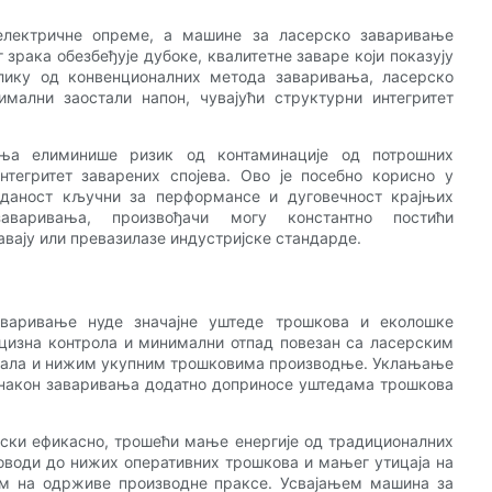
 електричне опреме, а машине за ласерско заваривање
 зрака обезбеђује дубоке, квалитетне заваре који показују
лику од конвенционалних метода заваривања, ласерско
ални заостали напон, чувајући структурни интегритет
ања елиминише ризик од контаминације од потрошних
нтегритет заварених спојева. Ово је посебно корисно у
узданост кључни за перформансе и дуговечност крајњих
заваривања, произвођачи могу константно постићи
авају или превазилазе индустријске стандарде.
аваривање нуде значајне уштеде трошкова и еколошке
цизна контрола и минимални отпад повезан са ласерским
јала и нижим укупним трошковима производње. Уклањање
 након заваривања додатно доприносе уштедама трошкова
тски ефикасно, трошећи мање енергије од традиционалних
води до нижих оперативних трошкова и мањег утицаја на
ом на одрживе производне праксе. Усвајањем машина за