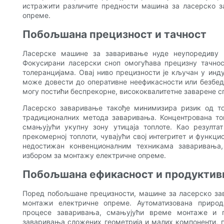
истражити различите предности машина за ласерско 
опреме.
Побољшана прецизност и тачност
Ласерске машине за заваривање нуде неупоредиву 
Фокусирани ласерски сноп омогућава прецизну тачнос
толеранцијама. Овај ниво прецизности је кључан у инд
може довести до оперативне неефикасности или безбе
могу постићи беспрекорне, висококвалитетне заварене сп
Ласерско заваривање такође минимизира ризик од топ
традиционалних метода заваривања. Концентрована топ
смањујући укупну зону утицаја топлоте. Као резулта
прекомерној топлоти, чувајући свој интегритет и функци
недостижан конвенционалним техникама заваривања
избором за монтажу електричне опреме.
Побољшана ефикасност и продуктив
Поред побољшане прецизности, машине за ласерско за
монтажи електричне опреме. Аутоматизована природ
процесе заваривања, смањујући време монтаже и п
заваривања сложених геометрија и малих компоненти, п