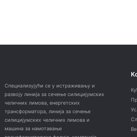
К
Специализујући се у истраживању и
Ку
развоју линија за сечење силицијумских
Пр
челичних лимова, енергетских
Ус
трансформатора, линија за сечење
Сл
силицијумских челичних лимова и
машина за намотавање
Ве
трансформаторске фолије, компанија