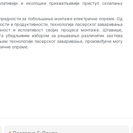
плативији и еколошки прихватљивији приступ склапању
 предности за побољшање монтаже електричне опреме. Од
ости и продуктивности, технологија ласерског заваривања
аност и исплативост својих процеса монтаже. Штавише,
 га убедљивим избором за решавање различитих захтева
њем технологије ласерског заваривања, произвођачи могу
ричне опреме.