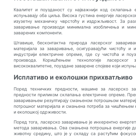
Квалитет и поузданост су најважнији код склапања
испуњавају оба циља. Висока густина енергије ласерског
изузетну механичку чврстоћу и издржљивост. За раз
заваривање производи минимална изобличења и миним
заварених компоненти.
Штавише, бесконтактна природа ласерског заварив
материјала за заваривање, осигуравајући чистоћу и и
индустрији електричне опреме, где су чистоћа и по
производа. Коришћењем технологије ласерског 
висококвалитетне, поуздане заварене спојеве који испуњ
Исплативо и еколошки прихватљиво
Поред техничких предности, машине за ласерско з
предности приликом склапања електричне опреме. Пре
заваривањем резултирају смањеном потрошњом матери
потрошног материјала и смањена потреба за чишћењем
и еколошкој одрживости.
Поред тога, ласерско заваривање је инхерентно енерге
метода заваривања. Ова смањена потрошња енергије до
животну средину, што је у складу са растућим фокус