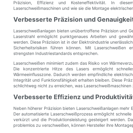
Präzision, Effizienz und Kosteneffektivität. In dies
Laserschweißmaschinen und wie sie die Montage elektrischer
Verbesserte Präzision und Genauigkei
Laserschweißanlagen bieten unübertroffene Präzision und Gen
Laserstrahl ermöglicht punktgenaues Arbeiten und gewähr
werden. Diese Präzision ist in der Elektroindustrie unerlässl
Sicherheitsrisiken führen können. Mit Laserschweißen er
strengsten Industriestandards entsprechen.
Laserschweißen minimiert zudem das Risiko von Wärmeverzu
Die konzentrierte Hitze des Lasers ermöglicht schnell
Wärmeeinflusszone. Dadurch werden empfindliche elektrisch
Integrität und Funktionsfähigkeit erhalten bleiben. Diese Prä
schlichtweg nicht zu erreichen, was Laserschweißmaschinen z
Verbesserte Effizienz und Produktivitä
Neben höherer Präzision bieten Laserschweißanlagen mehr Eff
Der automatisierte Laserschweißprozess ermöglicht schnel
verkürzt und die Produktionsleistung gesteigert werden. D
problemlos zu verschweißen, können Hersteller ihre Montagep