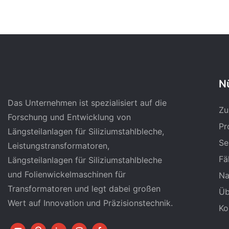
Nü
Das Unternehmen ist spezialisiert auf die
Zu
Forschung und Entwicklung von
Pr
Längsteilanlagen für Siliziumstahlbleche,
Se
Leistungstransformatoren,
Fä
Längsteilanlagen für Siliziumstahlbleche
und Folienwickelmaschinen für
Na
Transformatoren und legt dabei großen
Üb
Wert auf Innovation und Präzisionstechnik.
Ko