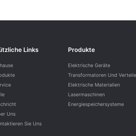
tzliche Links
Produkte
hause
Elektrische Geräte
odukte
Transformatoren Und Verteil
rvice
Elektrische Materialien
lle
Lasermaschinen
chricht
Energiespeichersysteme
er Uns
ntaktieren Sie Uns