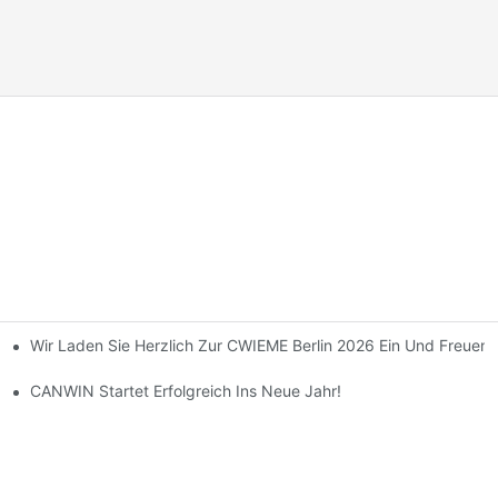
Wir Laden Sie Herzlich Zur CWIEME Berlin 2026 Ein Und Freuen
uktionsstandorts Und Zum Kauf Von Ausrüstung.
ibt Sich Mit Dankbarkeit Gegenüber Seinen Kunden Auf Eine Neue R
CANWIN Startet Erfolgreich Ins Neue Jahr!