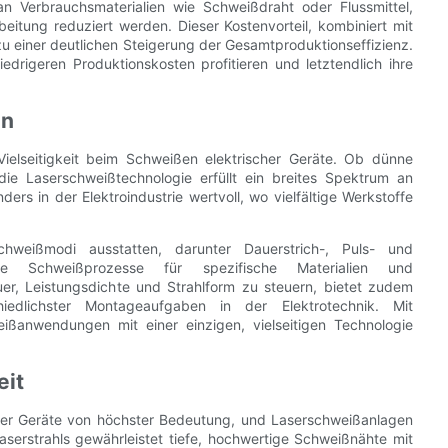
n Verbrauchsmaterialien wie Schweißdraht oder Flussmittel,
itung reduziert werden. Dieser Kostenvorteil, kombiniert mit
 einer deutlichen Steigerung der Gesamtproduktionseffizienz.
edrigeren Produktionskosten profitieren und letztendlich ihre
en
Vielseitigkeit beim Schweißen elektrischer Geräte. Ob dünne
die Laserschweißtechnologie erfüllt ein breites Spektrum an
rs in der Elektroindustrie wertvoll, wo vielfältige Werkstoffe
hweißmodi ausstatten, darunter Dauerstrich-, Puls- und
rte Schweißprozesse für spezifische Materialien und
er, Leistungsdichte und Strahlform zu steuern, bietet zudem
chiedlichster Montageaufgaben in der Elektrotechnik. Mit
ißanwendungen mit einer einzigen, vielseitigen Technologie
eit
scher Geräte von höchster Bedeutung, und Laserschweißanlagen
aserstrahls gewährleistet tiefe, hochwertige Schweißnähte mit