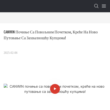
CANWIN Почиње Са Повољним Почетком, Креће На Ново 
Путовање Са Захвалношћу Купцима!
2025-02-06