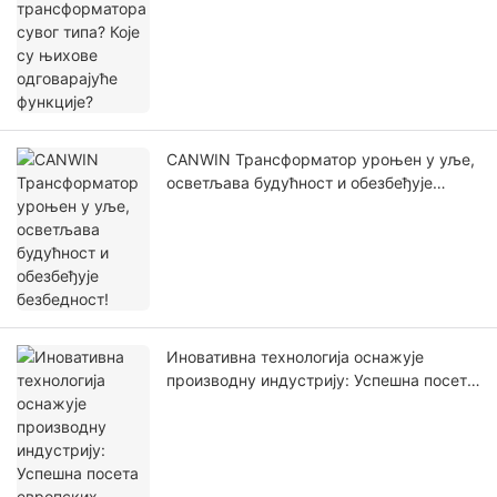
CANWIN Трансформатор уроњен у уље,
осветљава будућност и обезбеђује
безбедност!
Иновативна технологија оснажује
производну индустрију: Успешна посета
европских клијената компанији CANWIN!