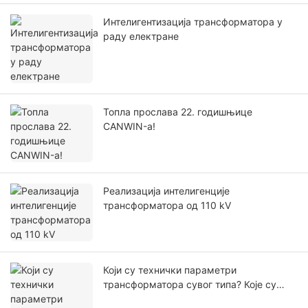
Интелигентизација трансформатора у
раду електране
Топла прослава 22. годишњице
CANWIN-а!
Реализација интелигенције
трансформатора од 110 kV
Који су технички параметри
трансформатора сувог типа? Које су
њихове одговарајуће функције?