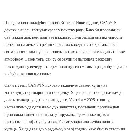
Поводом овог надајућег повода Кинеске Нове године, CANWIN
дочекује диван тренутак среће у почетку рада. Како би прославили
овај важан дан, компанија је пажљиво припремила низ активности,
почевши од дељења срећних црвених коверти за покретање посла
свим запосленима, уз преношење лепих жеља за нову годину и нову
атмосферу. Након тога, сви су се окупили да поделе раскошну
новогодишњу вечеру, а сто је био испуњен смехом и радошћу, заједно
крећући на ново путовање.
Овим путем, CANWIN искрено захваљује сваком купцу на
континуираној подршци и поверењу. Управо ваше поверење нам је
дало мотивацију да наставимо даље. Улазећи у 2025. годину,
наставићемо да одржавамо дух занатства, посвећени производњи
производа вишег квалитета, уз пружање промишљенијих и
професионалнијих услуга како бисмо узвратили љубав наших
купаца. Хајде да заједно радимо у новој години како бисмо створили